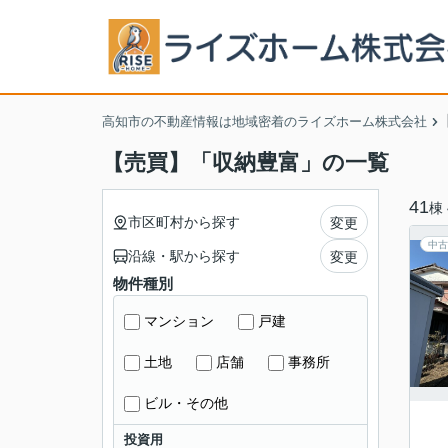
高知市の不動産情報は地域密着のライズホーム株式会社
【売買】「収納豊富」の一覧
41
棟
市区町村から探す
変更
中古
沿線・駅から探す
変更
物件種別
マンション
戸建
土地
店舗
事務所
ビル・その他
投資用