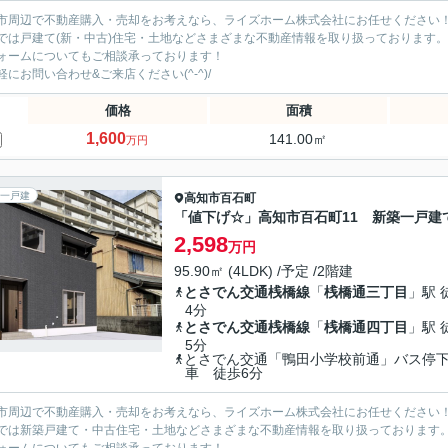
市周辺で不動産購入・売却をお考えなら、ライズホーム株式会社にお任せください
では戸建て(新・中古)住宅・土地などさまざまな不動産情報を取り扱っております。
ォームについてもご相談承っております！
軽にお問い合わせ&ご来店ください‍(^-^)/
価格
面積
1,600
141.00㎡
万円
一戸建
高知市
百石町
「値下げ☆」高知市百石町11 新築一戸建
2,598
万円
95.90㎡ (4LDK) /予定 /2階建
とさでん交通桟橋線
「
桟橋通三丁目
」駅 
4分
とさでん交通桟橋線
「
桟橋通四丁目
」駅 
5分
とさでん交通「鴨田小学校前通」バス停
車 徒歩6分
市周辺で不動産購入・売却をお考えなら、ライズホーム株式会社にお任せください
では新築戸建て・中古住宅・土地などさまざまな不動産情報を取り扱っております