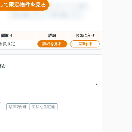
して限定物件を見る
間取り
詳細
お気に入り
会員限定
詳細を見る
追加する
野市
」
下
駐車2台可
閑静な住宅地
！！