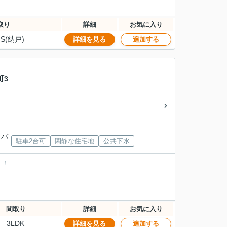
取り
詳細
お気に入り
S(納戸)
詳細を見る
追加する
町3
」バ
駐車2台可
閑静な住宅地
公共下水
！！
間取り
詳細
お気に入り
3LDK
詳細を見る
追加する