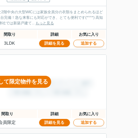
な2階中央の大型WICには家族全員分の衣類をまとめられるほど
完備！急な来客にも対応ができ、とても便利です(*^^*) 高知
社では新築戸建て...
もっと見る
間取り
詳細
お気に入り
3LDK
詳細を見る
追加する
して限定物件を見る
間取り
詳細
お気に入り
会員限定
詳細を見る
追加する