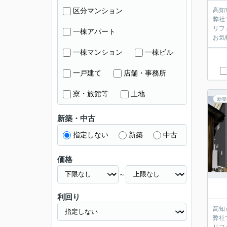
区分マンション
高知
弊社
リフ
一棟アパート
お気
一棟マンション
一棟ビル
一戸建て
店舗・事務所
寮・旅館等
土地
新築
新築・中古
指定しない
新築
中古
価格
～
利回り
高知
弊社