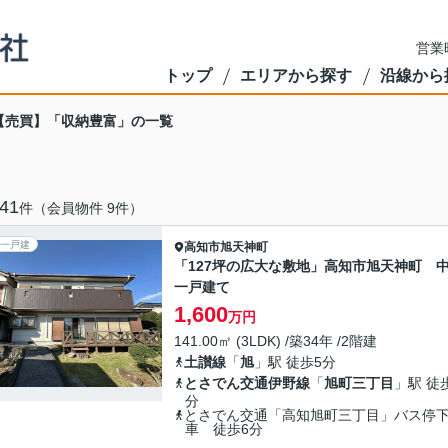
営業
トップ
エリアから探す
沿線から
【売買】「収納豊富」の一覧
41
件（会員物件 9件）
一戸建
高知市
旭天神町
「127坪の広大な敷地」高知市旭天神町 
一戸建て
1,600
万円
141.00㎡ (3LDK) /築34年 /2階建
土讃線
「
旭
」駅 徒歩5分
とさでん交通伊野線
「
旭町三丁目
」駅 徒
分
とさでん交通「高知旭町三丁目」バス停
車 徒歩6分