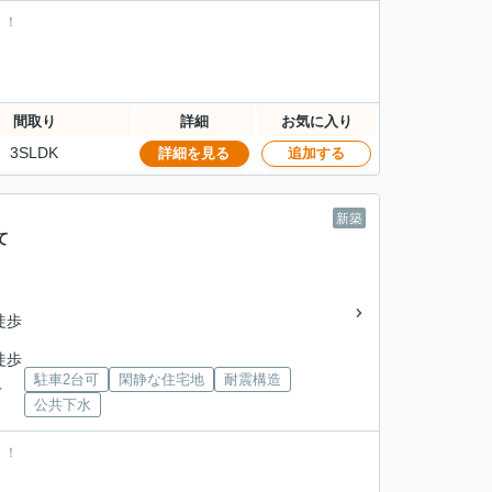
！！
間取り
詳細
お気に入り
3SLDK
詳細を見る
追加する
新築
て
徒歩
徒歩
駐車2台可
閑静な住宅地
耐震構造
下
公共下水
！！
。