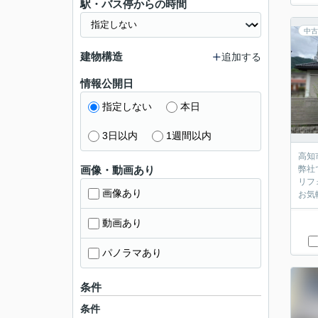
駅・バス停からの時間
中古
建物構造
追加する
情報公開日
指定しない
本日
3日以内
1週間以内
高知
画像・動画あり
弊社
リフ
画像あり
お気
動画あり
パノラマあり
条件
条件