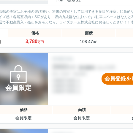
下車 徒歩3分
4.5帖の洋室はお子様の遊び場や、将来の寝室として活用できる多目的洋室。印象的
イズ感！各居室収納＋SICがあり、収納力抜群な住まいです♪駐車スペースはなんと3台
辺で不動産購入・売却をお考えなら、ライズホーム株式会社にお任せください！！ 弊
価格
面積
3,780
108.47㎡
万円
会員登録を
会員限定
価格
面積
会員限定
会員限定