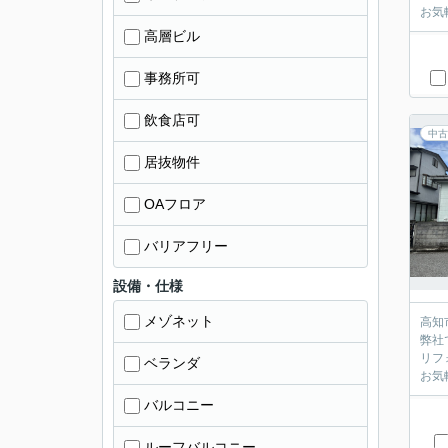
お気
高層ビル
事務所可
飲食店可
中古
居抜物件
OAフロア
バリアフリー
設備・仕様
メゾネット
高知
弊社
リフ
ベランダ
お気
バルコニー
ルーフバルコニー