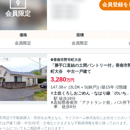
会員登録を
会員限定
価格
面積
会員限定
会員限定
一戸建
香南市
野市町大谷
「勝手口直結の土間パントリー付」香南市
町大谷 中古一戸建て
3,280
万円
147.38㎡ (3LDK＋S(納戸)) /築15年 /2階建
土佐くろしおごめん・なはり線
「
のいち
駅 徒歩18分
高知県香南市「アクトランド前」バス停
車 徒歩6分
市周辺で不動産購入・売却をお考えなら、ライズホーム株式会社にお任せください
では戸建て(新・中古)住宅・土地などさまざまな不動産情報を取り扱っております。
ォームについてもご相談承っております！