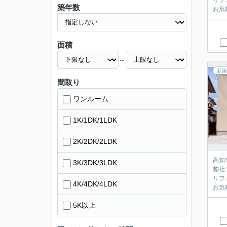
リフ
築年数
お気
面積
～
新築
間取り
ワンルーム
1K/1DK/1LDK
2K/2DK/2LDK
高知
3K/3DK/3LDK
弊社
リフ
4K/4DK/4LDK
お気
5K以上