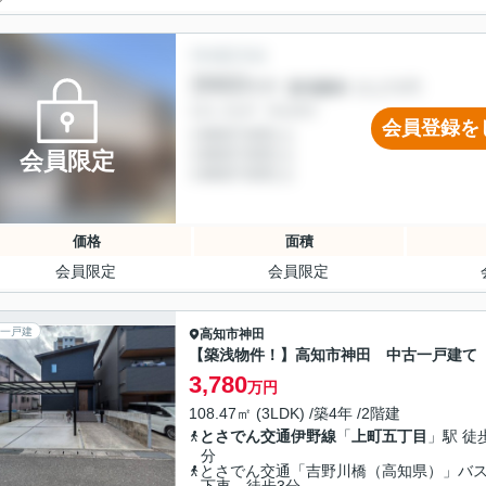
会員登録を
会員限定
価格
面積
会員限定
会員限定
一戸建
高知市
神田
【築浅物件！】高知市神田 中古一戸建て
3,780
万円
108.47㎡ (3LDK) /築4年 /2階建
とさでん交通伊野線
「
上町五丁目
」駅 徒
分
とさでん交通「吉野川橋（高知県）」バ