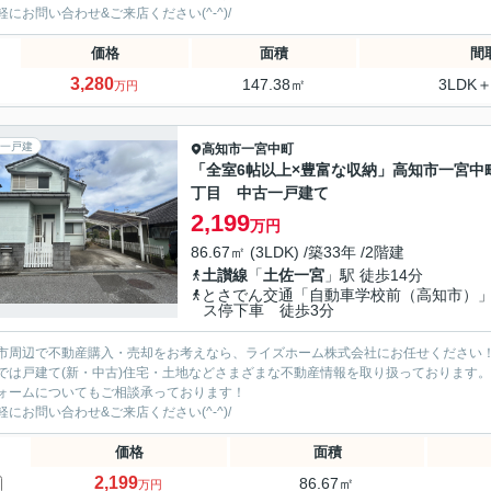
軽にお問い合わせ&ご来店ください‍(^-^)/
価格
面積
間
3,280
147.38㎡
3LDK＋
万円
一戸建
高知市
一宮中町
「全室6帖以上×豊富な収納」高知市一宮中
丁目 中古一戸建て
2,199
万円
86.67㎡ (3LDK) /築33年 /2階建
土讃線
「
土佐一宮
」駅 徒歩14分
とさでん交通「自動車学校前（高知市）
ス停下車 徒歩3分
市周辺で不動産購入・売却をお考えなら、ライズホーム株式会社にお任せください
では戸建て(新・中古)住宅・土地などさまざまな不動産情報を取り扱っております。
ォームについてもご相談承っております！
軽にお問い合わせ&ご来店ください‍(^-^)/
価格
面積
2,199
86.67㎡
万円