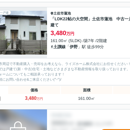
一戸建
土佐市
蓮池
「LDK22帖の大空間」土佐市蓮池 中古一
建て
3,480
万円
161.00㎡ (5LDK) /築7年 /2階建
土讃線
「
伊野
」駅 徒歩99分
市周辺で不動産購入・売却をお考えなら、ライズホーム株式会社にお任せください
では戸建て(新・中古)住宅・土地などさまざまな不動産情報を取り扱っております。
ォームについてもご相談承っております！
軽にお問い合わせ&ご来店ください‍(^-^)/
価格
面積
3,480
161.00㎡
万円