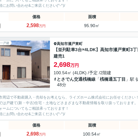
ォームについてもご相談承っております！
軽にお問い合わせ&ご来店ください‍(^-^)/
価格
面積
2,598
95.90㎡
万円
一戸建
高知市
瀬戸東町
【並列駐車3台×4LDK】高知市瀬戸東町3丁
建売1
2,698
万円
100.54㎡ (4LDK) /予定 /2階建
とさでん交通桟橋線
「
桟橋通五丁目
」駅 
48分
市周辺で不動産購入・売却をお考えなら、ライズホーム株式会社にお任せください
では戸建て(新・中古)住宅・土地などさまざまな不動産情報を取り扱っております。
ォームについてもご相談承っております！
軽にお問い合わせ&ご来店ください‍(^-^)/
価格
面積
2,698
100.54㎡
万円