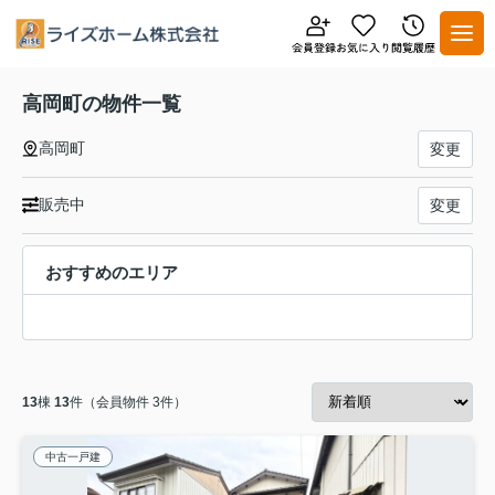
高岡町の物件一覧
高岡町
変更
販売中
変更
おすすめのエリア
13
棟
13
件（会員物件 3件）
中古一戸建