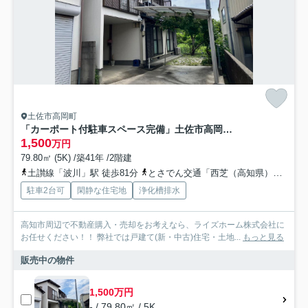
土佐市高岡町
「カーポート付駐車スペース完備」土佐市高岡町丙 中古一戸建て
1,500
万円
79.80㎡ (5K) /築41年 /2階建
土讃線「波川」駅 徒歩81分
とさでん交通「西芝（高知県）」バス停下車 徒歩5分
駐車2台可
閑静な住宅地
浄化槽排水
高知市周辺で不動産購入・売却をお考えなら、ライズホーム株式会社に
お任せください！！ 弊社では戸建て(新・中古)住宅・土地...
もっと見る
販売中の物件
1,500万円
- / 79.80㎡ / 5K