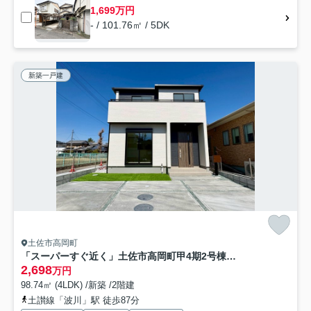
1,699万円
- / 101.76㎡ / 5DK
新築一戸建
土佐市高岡町
「スーパーすぐ近く」土佐市高岡町甲4期2号棟 新築一戸建て
2,698
万円
98.74㎡ (4LDK) /新築 /2階建
土讃線「波川」駅 徒歩87分