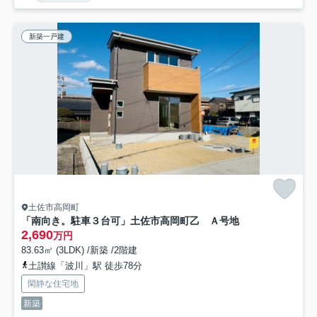
新築一戸建
土佐市高岡町
「南向き。駐車３台可」土佐市高岡町乙 Ａ号地
2,690
万円
83.63㎡ (3LDK) /新築 /2階建
土讃線「波川」駅 徒歩78分
閑静な住宅地
新築