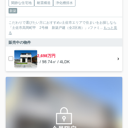
閑静な住宅地
耐震構造
浄化槽排水
新築
こだわりで選びたい方におすすめ♪土佐市エリアで住まいをお探しなら
「土佐市高岡町甲 2号棟 新築戸建（全2区画）」♪ファミ...
もっと見
る
販売中の物件
2,698万円
- / 98.74㎡ / 4LDK