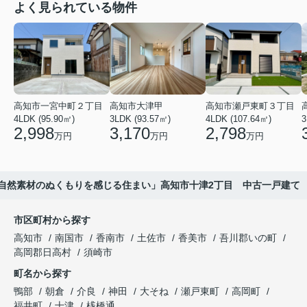
よく見られている物件
高知市一宮中町２丁目
高知市大津甲
高知市瀬戸東町３丁目
4LDK (95.90㎡)
3LDK (93.57㎡)
4LDK (107.64㎡)
3
2,998
3,170
2,798
万円
万円
万円
自然素材のぬくもりを感じる住まい」高知市十津2丁目 中古一戸建て
市区町村から探す
高知市
南国市
香南市
土佐市
香美市
吾川郡いの町
高岡郡日高村
須崎市
町名から探す
鴨部
朝倉
介良
神田
大そね
瀬戸東町
高岡町
福井町
十津
桟橋通