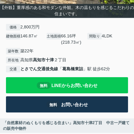
【外観】重厚感のある和モダンな外観。木の温もりを感じるこだわりの
住まいです。
2,800万円
価格
146.87㎡
66.16坪
4LDK
建物面積
土地面積
間取り
(218.73㎡)
築22年
築年数
高知県
高知市
十津
２丁目
所在地
とさでん交通後免線
「
葛島橋東詰
」駅 徒歩62分
交通
LINEからお問い合わせ
無料
お問い合わせ
無料
「自然素材のぬくもりを感じる住まい」高知市十津2丁目 中古一戸建て
の販売中物件