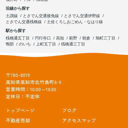
沿線から探す
土讃線
とさでん交通後免線
とさでん交通伊野線
とさでん交通桟橋線
土佐くろしおごめん・なはり線
駅から探す
桟橋通五丁目
円行寺口
高知
薊野
朝倉
旭町三丁目
鴨部
のいち
上町五丁目
桟橋通三丁目
〒780-8019
高知県高知市北竹島町6-9
営業時間：10:00～19:30
定休日：不定休
トップぺージ
ブログ
不動産売却
アクセスマップ