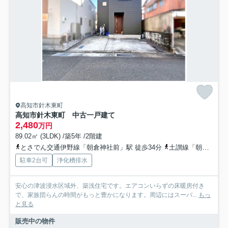
高知市針木東町
高知市針木東町 中古一戸建て
2,480
万円
89.02㎡ (3LDK) /築5年 /2階建
とさでん交通伊野線「朝倉神社前」駅 徒歩34分
土讃線「朝倉」駅 徒歩35分
駐車2台可
浄化槽排水
安心の津波浸水区域外、築浅住宅です。エアコンいらずの床暖房付き
で、家族団らんの時間がもっと豊かになります。周辺にはスーパ...
もっ
と見る
販売中の物件