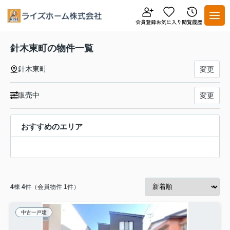
針木東町の物件一覧
針木東町
変更
販売中
変更
おすすめのエリア
4
棟
4
件（会員物件 1件）
中古一戸建