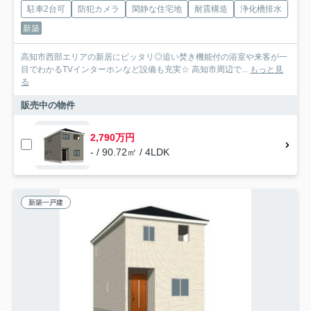
駐車2台可
防犯カメラ
閑静な住宅地
耐震構造
浄化槽排水
新築
高知市西部エリアの新居にピッタリ◎追い焚き機能付の浴室や来客が一
目でわかるTVインターホンなど設備も充実☆ 高知市周辺で...
もっと見
る
販売中の物件
2,790万円
- / 90.72㎡ / 4LDK
新築一戸建