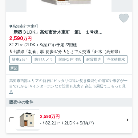
高知市針木東町
「新築３LDK」高知市針木東町 第1 １号棟 新築戸建
2,590
万円
82.21㎡ (2LDK＋S(納戸)) /予定 /2階建
土讃線「朝倉」駅 徒歩37分
とさでん交通「針木（高知県）」バス停下車 徒歩3分
駐車2台可
防犯カメラ
閑静な住宅地
耐震構造
浄化槽排水
新築
高知市西部エリアの新居にピッタリ◎追い焚き機能付の浴室や来客が一
目でわかるTVインターホンなど設備も充実☆ 高知市周辺で...
もっと見
る
販売中の物件
2,590万円
- / 82.21㎡ / 2LDK＋S(納戸)