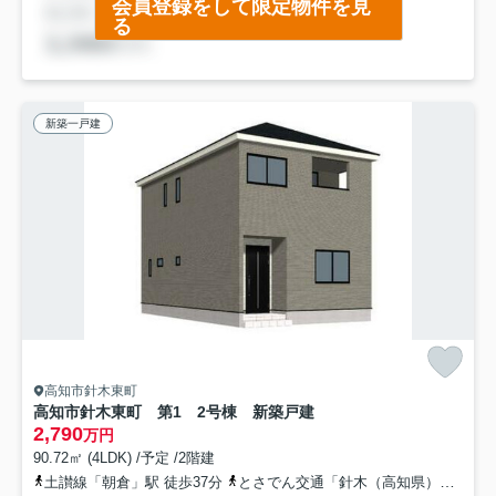
会員登録をして限定物件を見
る
新築一戸建
高知市針木東町
高知市針木東町 第1 2号棟 新築戸建
2,790
万円
90.72㎡ (4LDK) /予定 /2階建
土讃線「朝倉」駅 徒歩37分
とさでん交通「針木（高知県）」バス停下車 徒歩3分