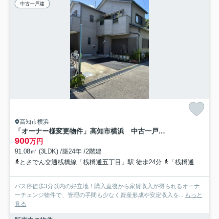
中古一戸建
高知市横浜
「オーナー様変更物件」高知市横浜 中古一戸建て
900
万円
91.08㎡ (3LDK) /築24年 /2階建
とさでん交通桟橋線「桟橋通五丁目」駅 徒歩24分
「桟橋通五丁目」駅 徒歩24分 「東灘バス停」バス停下車 徒歩分
バス停徒歩3分以内の好立地！購入直後から家賃収入が得られるオーナ
ーチェンジ物件で、管理の手間も少なく資産形成や安定収入を...
もっと
見る