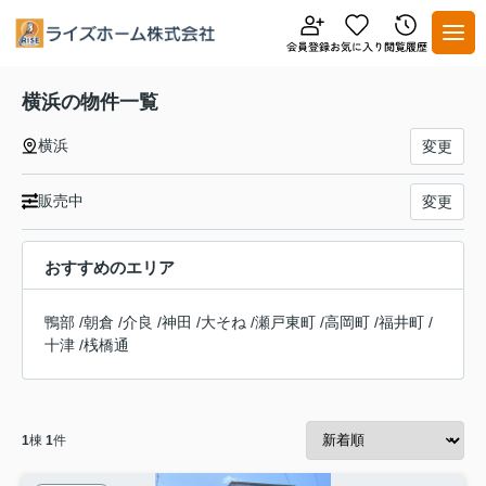
横浜の物件一覧
横浜
変更
販売中
変更
おすすめのエリア
鴨部
/
朝倉
/
介良
/
神田
/
大そね
/
瀬戸東町
/
高岡町
/
福井町
/
十津
/
桟橋通
1
棟
1
件