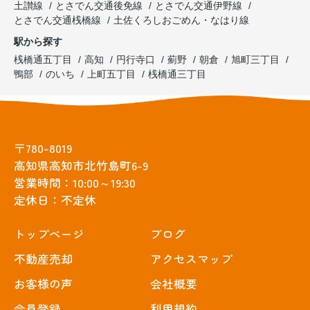
土讃線
とさでん交通後免線
とさでん交通伊野線
とさでん交通桟橋線
土佐くろしおごめん・なはり線
駅から探す
桟橋通五丁目
高知
円行寺口
薊野
朝倉
旭町三丁目
鴨部
のいち
上町五丁目
桟橋通三丁目
〒780-8019
高知県高知市北竹島町6-9
営業時間：10:00～19:30
定休日：不定休
トップぺージ
ブログ
不動産売却
アクセスマップ
お客様の声
会社概要
会員登録
利用規約