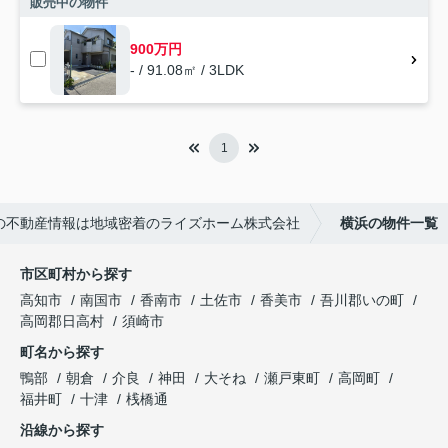
販売中の物件
900万円
- / 91.08㎡ / 3LDK
1
の不動産情報は地域密着のライズホーム株式会社
横浜の物件一覧
市区町村から探す
高知市
南国市
香南市
土佐市
香美市
吾川郡いの町
高岡郡日高村
須崎市
町名から探す
鴨部
朝倉
介良
神田
大そね
瀬戸東町
高岡町
福井町
十津
桟橋通
沿線から探す