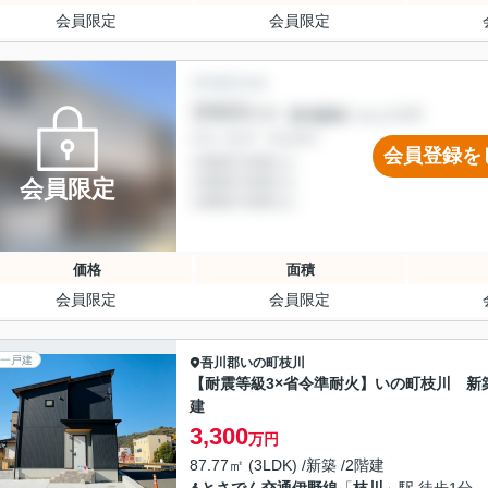
会員限定
会員限定
会員登録を
会員限定
価格
面積
会員限定
会員限定
一戸建
吾川郡いの町
枝川
【耐震等級3×省令準耐火】いの町枝川 新
建
3,300
万円
87.77㎡ (3LDK) /新築 /2階建