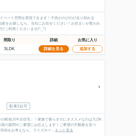
ライベート空間を実現できます！子供がのびのび走り回れる
不動産をお探しなら、当社にお任せください！お住まいが変われ
ご利用くださいませ(^_^)
間取り
詳細
お気に入り
3LDK
詳細を見る
追加する
駐車2台可
の町枝川中古住宅」！家族で暮らすのにオススメなのは7LDK
客様の疑問やご要望にお応えします！ご希望の不動産を見つ
*^^*) 高知市周辺で不動産購入・売却をお考えなら、ライズホー...
もっと見る