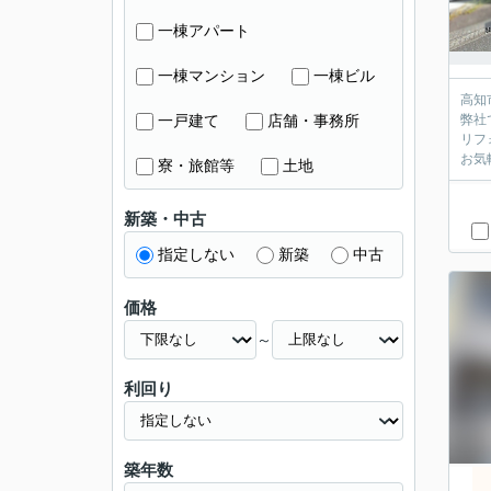
一棟アパート
一棟マンション
一棟ビル
高知
一戸建て
店舗・事務所
弊社
リフ
お気
寮・旅館等
土地
新築・中古
指定しない
新築
中古
価格
～
利回り
築年数