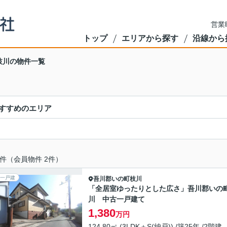
営業
トップ
エリアから探す
沿線から
枝川の物件一覧
すすめのエリア
件（会員物件 2件）
一戸建
吾川郡いの町
枝川
「全居室ゆったりとした広さ」吾川郡いの
川 中古一戸建て
1,380
万円
124.80㎡ (3LDK＋S(納戸)) /築25年 /2階建