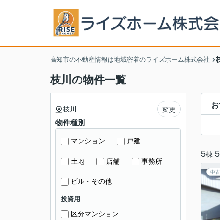
高知市の不動産情報は地域密着のライズホーム株式会社
枝川の物件一覧
お
枝川
変更
物件種別
マンション
戸建
5
5
棟
土地
店舗
事務所
中古
ビル・その他
投資用
区分マンション