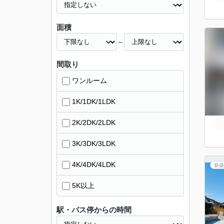
面積
～
間取り
ワンルーム
1K/1DK/1LDK
2K/2DK/2LDK
3K/3DK/3LDK
4K/4DK/4LDK
新築
5K以上
駅・バス停からの時間