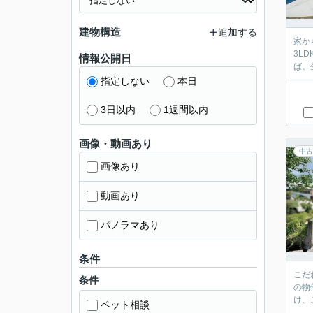
建物構造
追加する
家か
3L
情報公開日
ば、
指定しない
本日
3日以内
1週間以内
画像・動画あり
中古
画像あり
動画あり
パノラマあり
条件
こだ
条件
の物
ペット相談