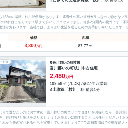
とさでん交通伊野線
「
枝川
」駅 徒歩1分
ら122mの場所に枝川郵便局があります！遮音性の高い複層ガラスなので静かなプ
DKの物件はこちらです！駅まで歩いてアクセスできる、徒歩2分圏内の物件です！
生活が変わります！当社では、よりよい生活を送るためのお手伝いをいたします！ぜひ
価格
面積
3,300
87.77㎡
万円
一戸建
吾川郡いの町
枝川
吾川郡いの町枝川中古住宅
2,480
万円
199.58㎡ (7LDK) /築27年 /2階建
土讃線
「
枝川
」駅 徒歩1分
わりで選びたい方におすすめ！吾川郡いの町エリアで住まいをお探しなら「吾川郡い
件、伸び伸びと生活を送りましょう！お住まいに関することはお任せください！お
け、これから先の実りある生活を実現していきましょう(