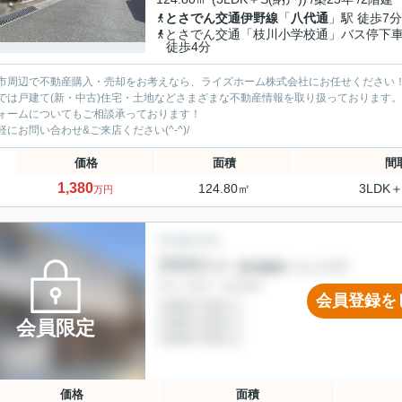
とさでん交通伊野線
「
八代通
」駅 徒歩7分
とさでん交通「枝川小学校通」バス停
徒歩4分
市周辺で不動産購入・売却をお考えなら、ライズホーム株式会社にお任せください
では戸建て(新・中古)住宅・土地などさまざまな不動産情報を取り扱っております。
ォームについてもご相談承っております！
軽にお問い合わせ&ご来店ください‍(^-^)/
価格
面積
間
1,380
124.80㎡
3LDK＋
万円
会員登録を
会員限定
価格
面積