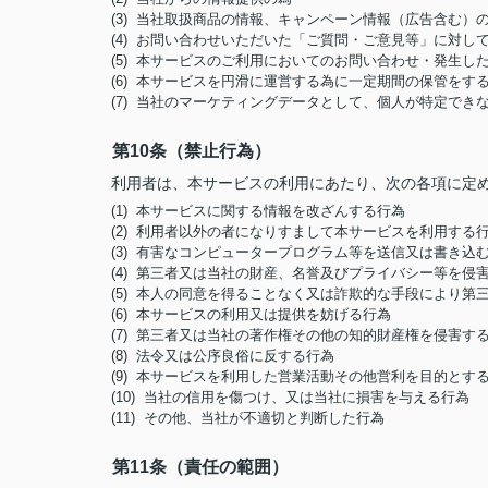
(3) 当社取扱商品の情報、キャンペーン情報（広告含む）
(4) お問い合わせいただいた「ご質問・ご意見等」に対
(5) 本サービスのご利用においてのお問い合わせ・発生
(6) 本サービスを円滑に運営する為に一定期間の保管をす
(7) 当社のマーケティングデータとして、個人が特定でき
第10条（禁止行為）
利用者は、本サービスの利用にあたり、次の各項に定
(1) 本サービスに関する情報を改ざんする行為
(2) 利用者以外の者になりすまして本サービスを利用する
(3) 有害なコンピュータープログラム等を送信又は書き込
(4) 第三者又は当社の財産、名誉及びプライバシー等を侵
(5) 本人の同意を得ることなく又は詐欺的な手段により
(6) 本サービスの利用又は提供を妨げる行為
(7) 第三者又は当社の著作権その他の知的財産権を侵害す
(8) 法令又は公序良俗に反する行為
(9) 本サービスを利用した営業活動その他営利を目的とす
(10) 当社の信用を傷つけ、又は当社に損害を与える行為
(11) その他、当社が不適切と判断した行為
第11条（責任の範囲）