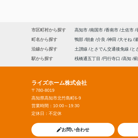
市区町村から探す
高知市
南国市
香南市
土佐市
町名から探す
鴨部
朝倉
介良
神田
大そね
沿線から探す
土讃線
とさでん交通後免線
と
駅から探す
桟橋通五丁目
円行寺口
高知
薊
ライズホーム株式会社
〒780-8019
高知県高知市北竹島町6-9
営業時間：
10:00～19:30
定休日：
不定休
お問い合わせ