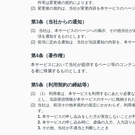
件等は変更後の規約によります。
(2) 変更後の規約は、当社が変更内容を本サービスのペ
第3条（当社からの通知）
(1) 当社は、本サービスのページへの掲示、その他当社
項を通知するものとします。
(2) 前項に定める通知は、当社が当該通知の内容を、本
第4条（著作権）
本サービスにおいて当社が提供するページ等のコンテ
る者に帰属するものとします。
第5条（利用契約の締結等）
(1) （1） 利用者は、本サービスを利用するにあたり必
とし、当該発信情報が本サービスのサーバに格納され
(2) 当社は、前項その他本規約の規定にかかわらず、利
す。
1.
本サービスの申し込みをした方が実在しないことが
2.
本サービスの申し込み時に、虚偽の入力、入力誤り
3.
その他、当社が不適当と判断したとき