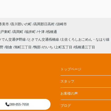
香美市
吾川郡いの町
高岡郡日高村
須崎市
瀬戸東町
高岡町
福井町
十津
桟橋通
さでん交通伊野線
とさでん交通桟橋線
土佐くろしおごめん・なはり線
野
朝倉
旭町三丁目
鴨部
のいち
上町五丁目
桟橋通三丁目
トップページ
スタッフ
お客様の声
088-855-7658
ブログ