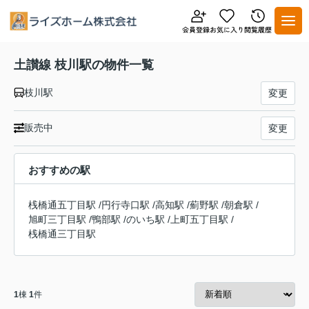
土讃線 枝川駅の物件一覧
枝川駅
変更
販売中
変更
おすすめの駅
桟橋通五丁目駅
/
円行寺口駅
/
高知駅
/
薊野駅
/
朝倉駅
/
旭町三丁目駅
/
鴨部駅
/
のいち駅
/
上町五丁目駅
/
桟橋通三丁目駅
1
棟
1
件