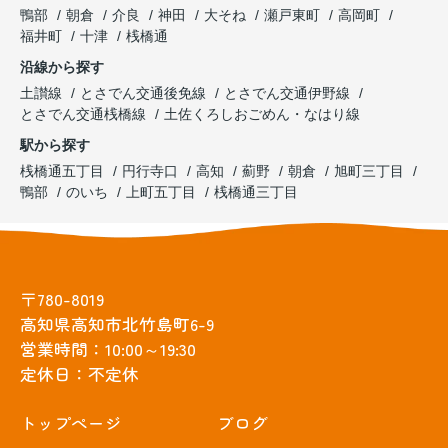
鴨部
朝倉
介良
神田
大そね
瀬戸東町
高岡町
福井町
十津
桟橋通
沿線から探す
土讃線
とさでん交通後免線
とさでん交通伊野線
とさでん交通桟橋線
土佐くろしおごめん・なはり線
駅から探す
桟橋通五丁目
円行寺口
高知
薊野
朝倉
旭町三丁目
鴨部
のいち
上町五丁目
桟橋通三丁目
〒780-8019
高知県高知市北竹島町6-9
営業時間：10:00～19:30
定休日：不定休
トップぺージ
ブログ