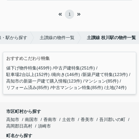
1
線・駅から探す
土讃線の物件一覧
土讃線 枝川駅の物件一覧
おすすめこだわり特集
値下げ物件特集(459件)
中古戸建特集(251件)
駐車場2台以上(152件)
南向き(146件)
新築戸建て特集(123件)
高知市の新築一戸建て購入情報(123件)
マンション(85件)
リフォーム済み(85件)
中古マンション特集(85件)
土地(74件)
市区町村から探す
高知市
南国市
香南市
土佐市
香美市
吾川郡いの町
高岡郡日高村
須崎市
町名から探す