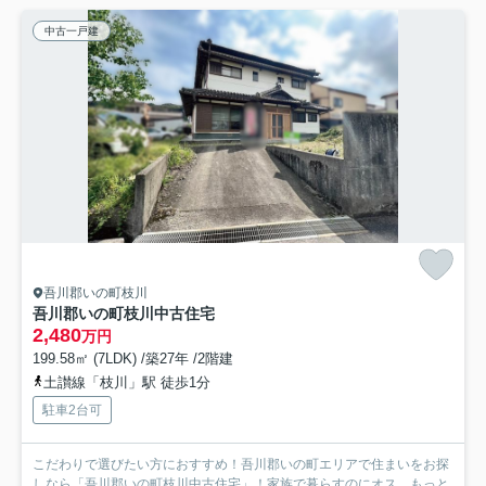
中古一戸建
吾川郡いの町枝川
吾川郡いの町枝川中古住宅
2,480
万円
199.58㎡ (7LDK) /築27年 /2階建
土讃線「枝川」駅 徒歩1分
駐車2台可
こだわりで選びたい方におすすめ！吾川郡いの町エリアで住まいをお探
しなら「吾川郡いの町枝川中古住宅」！家族で暮らすのにオス...
もっと