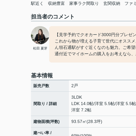
駅近く
収納豊富
家事ラク間取り
玄関収納
ファ
担当者のコメント
【見学予約でクオカード3000円分プレゼ
これから物が増える子育て世代にオススメ
ん領石通駅がすぐ近くなのも魅力。ご希望
松田 夏芽
通付近でマイホームの購入をお考えなら、お
基本情報
2戸
販売戸数
3LDK
LDK 14.0帖
/
洋室 5.5帖
/
洋室 5.5帖
間取り / 詳細
洋室 7.2帖
93.57㎡(28.3坪)
建物面積(坪数)
建ぺい率 /
60%/100%