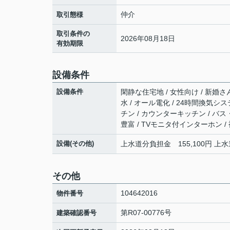
仲介
取引態様
取引条件の
2026年08月18日
有効期限
設備条件
設備条件
閑静な住宅地 / 女性向け / 新婚さん
水 / オール電化 / 24時間換気シス
チン / カウンターキッチン / バス
豊富 / TVモニタ付インターホン /
設備(その他)
上水道分負担金 155,100円 上水
その他
104642016
物件番号
第R07-00776号
建築確認番号