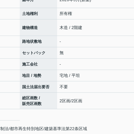
所有権
土地権利
木造 / 2階建
建物構造
-
路地状敷地
無
セットバック
-
施工会社
宅地 / 平坦
地目 / 地勢
不要
国土法届出要否
総区画数 /
2区画/2区画
販売区画数
制法/都市再生特別地区/建築基準法第22条区域