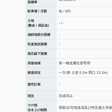
容積率
駐車場 / 月額
有 / 0円
土地
- / -
(敷金 / 保証金)
-
傾斜地部分面積
-
私道負担面積
-
高圧線下面積
第一種低層住居専用
用途地域
一方(東 公道 5.2m 間口 13.2m)
接道状況
-
都市計画
完成済み
現況
その他
景観法/宅地造成及び特定盛土等規
法令上の制限