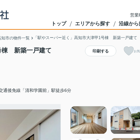
営業
トップ
エリアから探す
沿線から
「駅やスーパー近く」高知市大津甲1号棟 新築一戸建て
高知市の物件一覧
号棟 新築一戸建て
印刷する
お気
交通後免線「清和学園前」駅徒歩6分