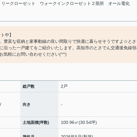
ミリークローゼット
ウォークインクローゼット２箇所
オール電化
ント中】
。豊富な収納と家事動線の良い間取りで快適に暮らせそうですよ☆とさ
に沿った一戸建てをご紹介いたします。高知市のとさでん交通後免線領
気軽にお問い合わせください(^^)
2戸
総戸数
/
-
向き
100.96㎡(30.54坪)
土地面積(坪数)
2026年5月(新築)
築年月