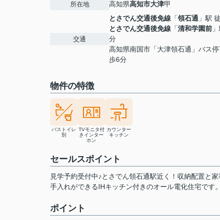
高知県
高知市
大津
甲
所在地
とさでん交通後免線
「
領石通
」駅 
とさでん交通後免線
「
清和学園前
」
分
交通
高知県南国市「大津領石通」バス停
歩6分
物件の特徴
バストイレ
TVモニタ付
カウンター
別
きインター
キッチン
ホン
セールスポイント
見学予約受付中♪とさでん領石通駅近く！収納配置と家
手入れができるIHキッチン付きのオール電化住宅です
ポイント