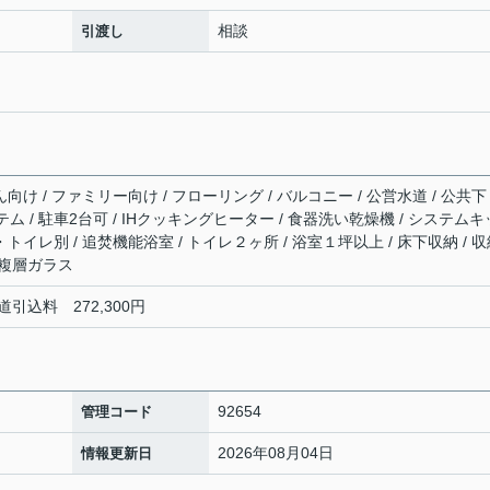
相談
引渡し
向け / ファミリー向け / フローリング / バルコニー / 公営水道 / 公共下
テム / 駐車2台可 / IHクッキングヒーター / 食器洗い乾燥機 / システムキ
・トイレ別 / 追焚機能浴室 / トイレ２ヶ所 / 浴室１坪以上 / 床下収納 / 
 複層ガラス
道引込料 272,300円
92654
管理コード
2026年08月04日
情報更新日