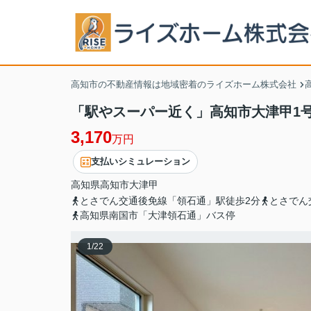
高知市の不動産情報は地域密着のライズホーム株式会社
「駅やスーパー近く」高知市大津甲1
3,170
万円
支払いシミュレーション
高知県
高知市
大津
甲
とさでん交通後免線「領石通」駅徒歩2分
とさでん
高知県南国市「大津領石通」バス停
1
/
22