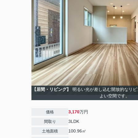
【居間・リビング】
明るい光が差し込む開放的なリビ
よい空間です。
3,170
万円
価格
3LDK
間取り
100.96㎡
土地面積