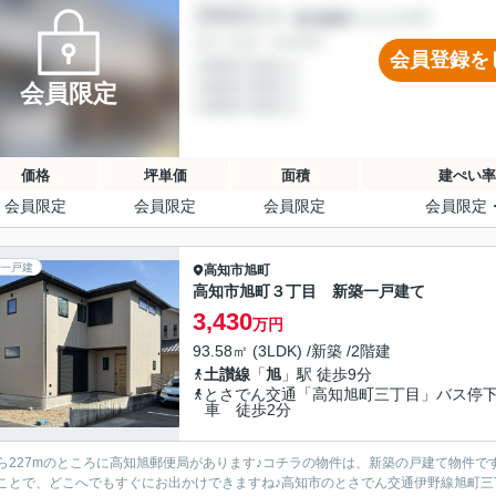
会員登録を
会員限定
価格
坪単価
面積
建ぺい率
会員限定
会員限定
会員限定
会員限定
一戸建
高知市
旭町
高知市旭町３丁目 新築一戸建て
3,430
万円
93.58㎡ (3LDK) /新築 /2階建
土讃線
「
旭
」駅 徒歩9分
とさでん交通「高知旭町三丁目」バス停
車 徒歩2分
ら227mのところに高知旭郵便局があります♪コチラの物件は、新築の戸建て物件で
ことで、どこへでもすぐにお出かけできますね♪高知市のとさでん交通伊野線旭町三