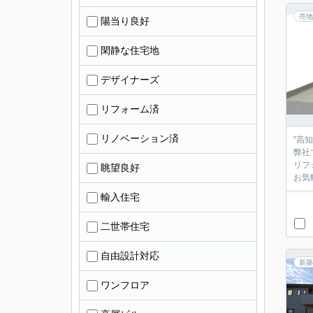
売地
陽当り良好
閑静な住宅地
デザイナーズ
リフォーム済
リノベーション済
"高
弊社
リフ
眺望良好
お気
輸入住宅
二世帯住宅
自由設計対応
新築
ワンフロア