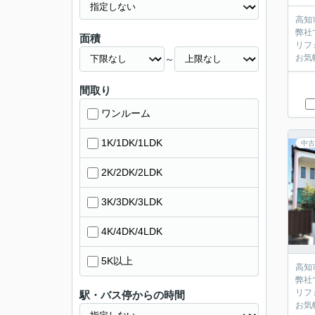
高知
弊社
面積
リフ
お気
～
間取り
ワンルーム
1K/1DK/1LDK
中古
2K/2DK/2LDK
3K/3DK/3LDK
4K/4DK/4LDK
5K以上
高知
弊社
リフ
駅・バス停からの時間
お気