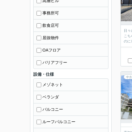
高層ビル
事務所可
飲食店可
日々
こち
居抜物件
OAフロア
バリアフリー
設備・仕様
中古
メゾネット
ベランダ
バルコニー
ルーフバルコニー