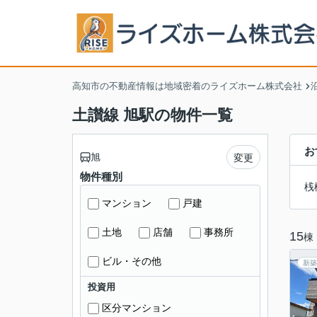
高知市の不動産情報は地域密着のライズホーム株式会社
土讃線 旭駅の物件一覧
お
旭
変更
物件種別
桟
マンション
戸建
土地
店舗
事務所
15
棟
ビル・その他
新築
投資用
区分マンション