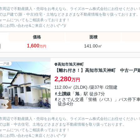
市周辺で不動産購入・売却をお考えなら、ライズホーム株式会社にお任せください
では戸建て(新・中古)住宅・土地などさまざまな不動産情報を取り扱っております。
ォームについてもご相談承っております！
軽にお問い合わせ&ご来店ください‍(^-^)/
価格
面積
1,600
141.00㎡
万円
一戸建
高知市
旭天神町
【離れ付き！】高知市旭天神町 中古一戸
2,280
万円
112.00㎡ (2LDK) /築37年 /2階建
土讃線
「
旭
」駅 徒歩7分
とさでん交通「蛍橋（バス）」バス停
徒歩4分
市周辺で不動産購入・売却をお考えなら、ライズホーム株式会社にお任せください
では新・中古住宅、土地などさまざまな不動産情報を取り扱っております。
ォームについてもご相談承っております！
軽にお問い合わせ&ご来店ください‍(^-^)/