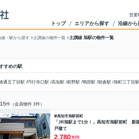
営業
トップ
エリアから探す
沿線から
土讃線 旭駅の物件一覧
沿線・駅から探す
土讃線の物件一覧
すすめの駅
橋通五丁目駅
/
円行寺口駅
/
高知駅
/
薊野駅
/
鴨部駅
/
朝倉駅
/
旭町三丁目
15
件（会員物件 3件）
一戸建
高知市
旭駅前町
「JR旭駅まで1分！」高知市旭駅前町 新
戸建て
2,780
万円