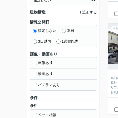
建物構造
追加する
情報公開日
中古
指定しない
本日
3日以内
1週間以内
画像・動画あり
画像あり
動画あり
高知
弊社
パノラマあり
リフ
お気
条件
条件
ペット相談