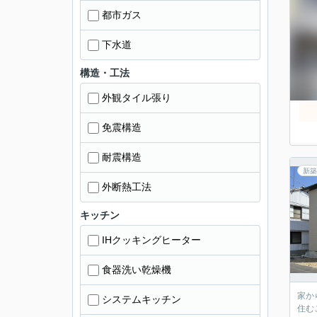
都市ガス
下水道
構造・工法
外観タイル張り
免震構造
耐震構造
新築
外断熱工法
キッチン
IHクッキングヒーター
食器洗い乾燥機
家か
システムキッチン
住む