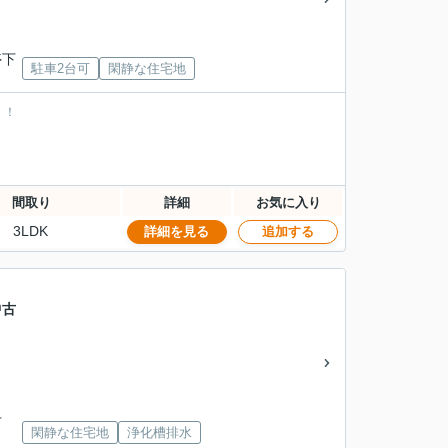
停下
駐車2台可
閑静な住宅地
！！
間取り
詳細
お気に入り
3LDK
詳細を見る
追加する
中古
下
閑静な住宅地
浄化槽排水