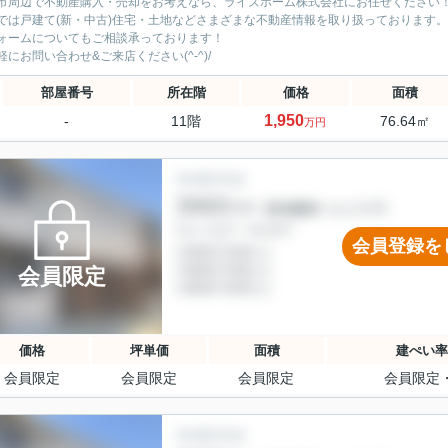
市周辺で不動産購入・売却をお考えなら、ライズホーム株式会社にお任せください
では戸建て(新・中古)住宅・土地などさまざまな不動産情報を取り扱っております。
ォームについてもご相談承っております！
軽にお問い合わせ&ご来店ください‍(^-^)/
部屋番号
所在階
価格
面積
1,950
-
11階
76.64㎡
万円
会員登録を
会員限定
価格
坪単価
面積
建ぺい率
会員限定
会員限定
会員限定
会員限定