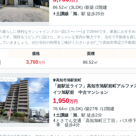
万円
86.52㎡ (3LDK) /新築 /2階建
土讃線
「
旭
」駅 徒歩25分
の暮らしに便利なサンシャイン クロバ店(スーパー)まで264mです。家族におすすめ
らです。階段をリビングに設けた、オシャレな室内が魅力です。当社で不動産を探
のにしていきましょう。ぜひ当社の利用をご検討ください
価格
面積
3,700
86.52㎡
万円
マンション
高知市
旭駅前町
「超駅近ライフ」高知市旭駅前町アルファ
イツ旭駅前 中古マンション
1,950
万円
76.64㎡ (3LDK) /築27年 /12階建
土讃線
「
旭
」駅 徒歩2分
とさでん交通「高知旭町三丁目」バス停
車 徒歩4分