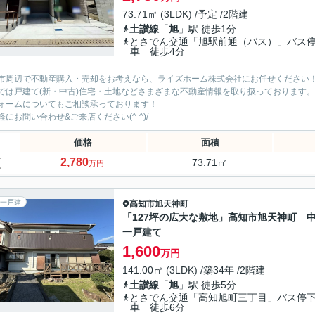
73.71㎡ (3LDK) /予定 /2階建
土讃線
「
旭
」駅 徒歩1分
とさでん交通「旭駅前通（バス）」バス
車 徒歩4分
市周辺で不動産購入・売却をお考えなら、ライズホーム株式会社にお任せください
では戸建て(新・中古)住宅・土地などさまざまな不動産情報を取り扱っております。
ォームについてもご相談承っております！
軽にお問い合わせ&ご来店ください‍(^-^)/
価格
面積
2,780
73.71㎡
万円
一戸建
高知市
旭天神町
「127坪の広大な敷地」高知市旭天神町 
一戸建て
1,600
万円
141.00㎡ (3LDK) /築34年 /2階建
土讃線
「
旭
」駅 徒歩5分
とさでん交通「高知旭町三丁目」バス停
車 徒歩6分