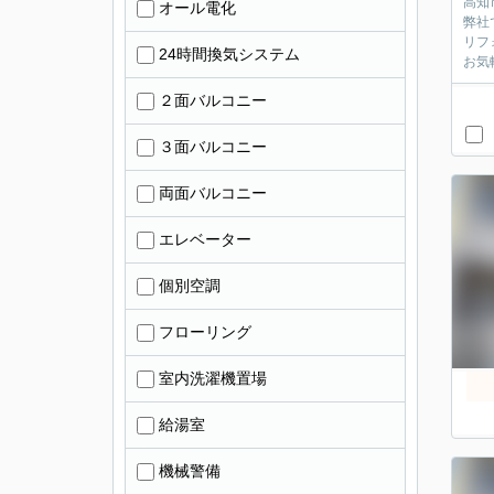
高知
オール電化
弊社
リフ
24時間換気システム
お気
２面バルコニー
３面バルコニー
両面バルコニー
エレベーター
個別空調
フローリング
室内洗濯機置場
給湯室
機械警備