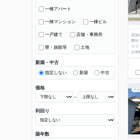
一棟アパート
一棟マンション
一棟ビル
一戸建て
店舗・事務所
高知
弊社
リフ
寮・旅館等
土地
お気
新築・中古
指定しない
新築
中古
価格
中古
～
利回り
築年数