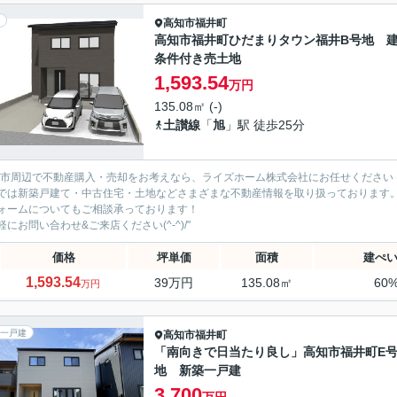
高知市
福井町
高知市福井町ひだまりタウン福井B号地 
条件付き売土地
1,593.54
万円
135.08㎡ (-)
土讃線
「
旭
」駅 徒歩25分
知市周辺で不動産購入・売却をお考えなら、ライズホーム株式会社にお任せください
では新築戸建て・中古住宅・土地などさまざまな不動産情報を取り扱っております
ォームについてもご相談承っております！
軽にお問い合わせ&ご来店ください‍(^-^)/"
価格
坪単価
面積
建ぺ
1,593.54
39万円
135.08㎡
60
万円
一戸建
高知市
福井町
「南向きで日当たり良し」高知市福井町E
地 新築一戸建
3,700