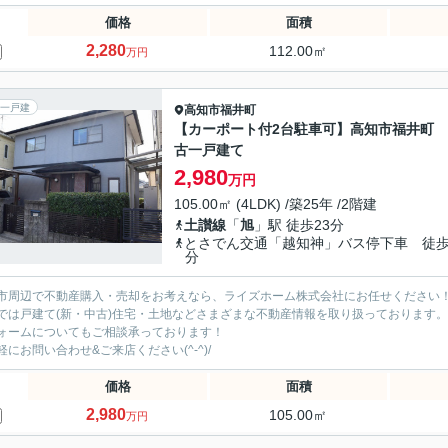
価格
面積
2,280
112.00㎡
万円
一戸建
高知市
福井町
【カーポート付2台駐車可】高知市福井町
古一戸建て
2,980
万円
105.00㎡ (4LDK) /築25年 /2階建
土讃線
「
旭
」駅 徒歩23分
とさでん交通「越知神」バス停下車 徒歩
分
市周辺で不動産購入・売却をお考えなら、ライズホーム株式会社にお任せください
では戸建て(新・中古)住宅・土地などさまざまな不動産情報を取り扱っております。
ォームについてもご相談承っております！
軽にお問い合わせ&ご来店ください‍(^-^)/
価格
面積
2,980
105.00㎡
万円