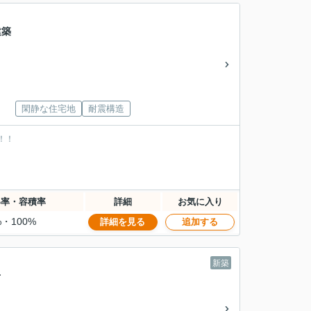
建築
閑静な住宅地
耐震構造
！！
。
い率・容積率
詳細
お気に入り
%・100%
詳細を見る
追加する
新築
号