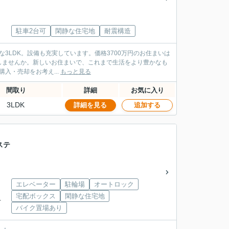
駐車2台可
閑静な住宅地
耐震構造
な3LDK。設備も充実しています。価格3700万円のお住まいは
しませんか。新しいお住まいで、これまで生活をより豊かなも
ませ(^_^) 高知市周辺で不動産購入・売却をお考え...
もっと見る
間取り
詳細
お気に入り
3LDK
詳細を見る
追加する
ステ
エレベーター
駐輪場
オートロック
宅配ボックス
閑静な住宅地
下
バイク置場あり