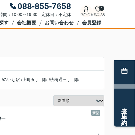
088-855-7658
0
時間：10:00～19:30 定休日：不定休
ログイン
お気に入り
探す
会社概要
お問い合わせ
会員登録
駅
/
のいち駅
/
上町五丁目駅
/
桟橋通三丁目駅
来店予約
新築
築一