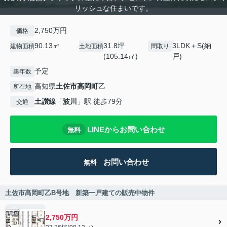
リッシュな住まいです。
2,750万円
価格
90.13㎡
31.8坪
3LDK＋S(納
建物面積
土地面積
間取り
(105.14㎡)
戸)
予定
築年数
高知県
土佐市
高岡町
乙
所在地
土讃線
「
波川
」駅 徒歩79分
交通
LINEからお問い合わせ
無料
お問い合わせ
無料
土佐市高岡町乙B号地 新築一戸建ての販売中物件
2,750万円