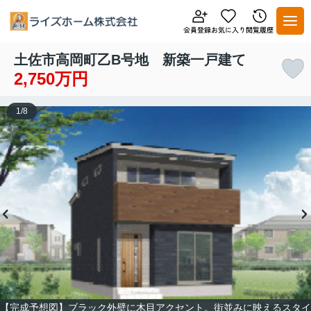
土佐市高岡町乙B号地 新築一戸建て
2,750万円
1
/
8
【完成予想図】ブラック外壁に木目アクセント。街並みに映えるスタイ