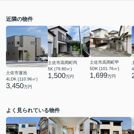
近隣の物件
土佐市高岡町甲
土佐市高岡町丙
5DK (101.76㎡)
5K (79.80㎡)
4
土佐市蓮池
1,699
1,500
万円
万円
4LDK (110.96㎡)
3,450
万円
よく見られている物件