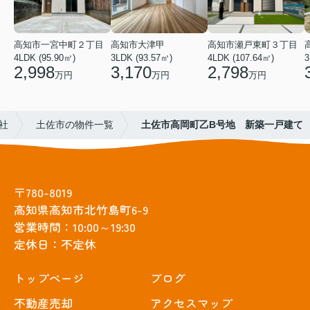
高知市一宮中町２丁目
高知市大津甲
高知市瀬戸東町３丁目
4LDK (95.90㎡)
3LDK (93.57㎡)
4LDK (107.64㎡)
3
2,998
3,170
2,798
万円
万円
万円
社
土佐市の物件一覧
土佐市高岡町乙B号地 新築一戸建て
〒780-8019
高知県高知市北竹島町6-9
営業時間：10:00～19:30
定休日：不定休
トップぺージ
ブログ
不動産売却
アクセスマップ