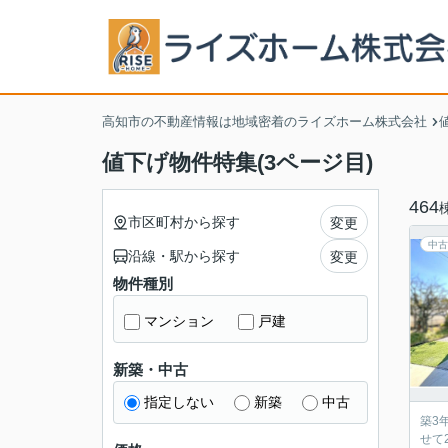
高知市の不動産情報は地域密着のライズホーム株式会社
値下げ物件特集(3ページ目)
464
市区町村から探す
変更
中古
沿線・駅から探す
変更
物件種別
マンション
戸建
新築・中古
指定しない
新築
中古
築3
せて