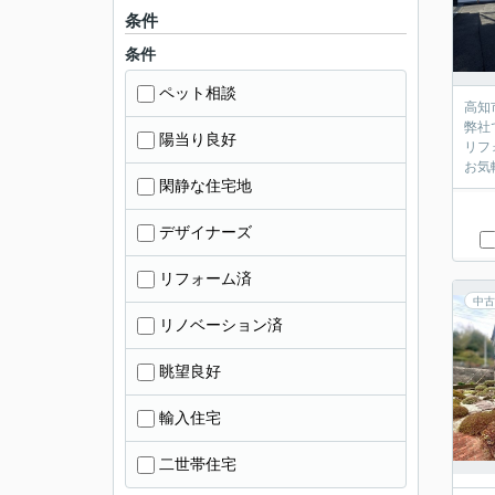
条件
条件
ペット相談
高知
弊社
陽当り良好
リフ
お気
閑静な住宅地
デザイナーズ
リフォーム済
中古
リノベーション済
眺望良好
輸入住宅
二世帯住宅