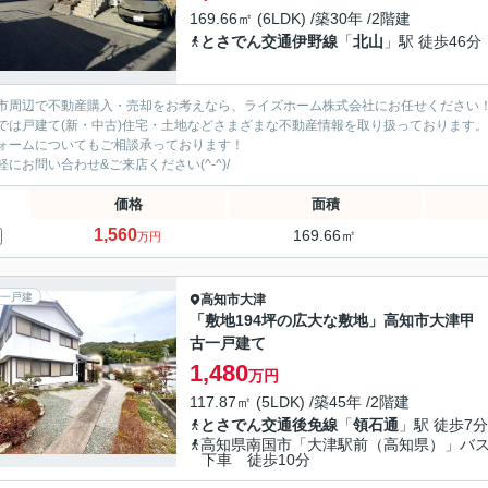
169.66㎡ (6LDK) /築30年 /2階建
とさでん交通伊野線
「
北山
」駅 徒歩46分
市周辺で不動産購入・売却をお考えなら、ライズホーム株式会社にお任せください
では戸建て(新・中古)住宅・土地などさまざまな不動産情報を取り扱っております。
ォームについてもご相談承っております！
軽にお問い合わせ&ご来店ください‍(^-^)/
価格
面積
1,560
169.66㎡
万円
一戸建
高知市
大津
「敷地194坪の広大な敷地」高知市大津甲
古一戸建て
1,480
万円
117.87㎡ (5LDK) /築45年 /2階建
とさでん交通後免線
「
領石通
」駅 徒歩7分
高知県南国市「大津駅前（高知県）」バ
下車 徒歩10分