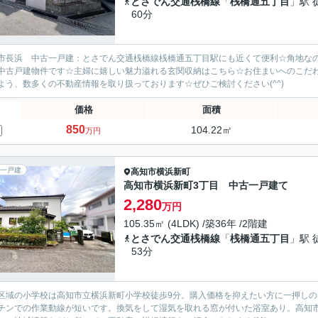
とさでん交通桟橋線
「
桟橋通五丁目
」駅 
60分
市長浜 中古一戸建：とさでん交通桟橋線桟橋通五丁目駅にも近くて便利☆角地な
中古戸建物件です☆主婦に嬉しい魅力溢れる玄関収納はこちら☆お住まいへのこだ
よう、数多くの不動産情報を取り扱っております☆ぜひご検討ください(^^)
価格
面積
850
104.22㎡
万円
一戸建
高知市
横浜新町
高知市横浜新町3丁目 中古一戸建て
2,280
万円
105.35㎡ (4LDK) /築36年 /2階建
とさでん交通桟橋線
「
桟橋通五丁目
」駅 
53分
区域の小学校は高知市立横浜新町小学校徒歩9分。購入価格を抑えたい方に一押しの、
チンでの作業動線が短いです。換気をして湿気を取れる窓が付いた浴室あり。高知