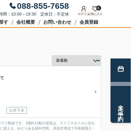
088-855-7658
0
時間：10:00～19:30 定休日：不定休
ログイン
お気に入り
探す
会社概要
お問い合わせ
会員登録
建て
来店予約
公共下水
事ラク動線です。1階約12帖の居室は、ライフスタイルに合わ
に使える、ゆとりある屋外空間。 高知市周辺で不動産購入・