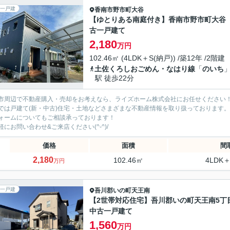
一戸建
香南市
野市町大谷
【ゆとりある南庭付き】香南市野市町大谷
古一戸建て
2,180
万円
102.46㎡ (4LDK＋S(納戸)) /築12年 /2階建
土佐くろしおごめん・なはり線
「
のいち
駅 徒歩22分
市周辺で不動産購入・売却をお考えなら、ライズホーム株式会社にお任せください
では戸建て(新・中古)住宅・土地などさまざまな不動産情報を取り扱っております。
ォームについてもご相談承っております！
軽にお問い合わせ&ご来店ください‍(^-^)/
価格
面積
間
2,180
102.46㎡
4LDK＋
万円
一戸建
吾川郡いの町
天王南
【2世帯対応住宅】吾川郡いの町天王南5
中古一戸建て
1,560
万円