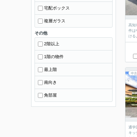
宅配ボックス
複層ガラス
高知
件は
その他
ける
2階以上
1階の物件
最上階
中古
南向き
角部屋
通学
キッ