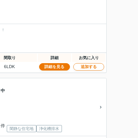
！！
間取り
詳細
お気に入り
6LDK
詳細を見る
追加する
 中
ス停
閑静な住宅地
浄化槽排水