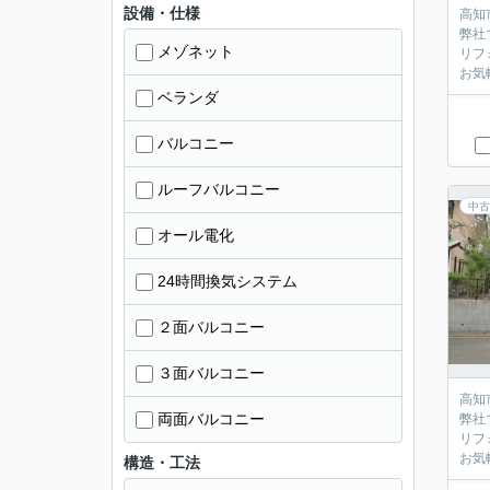
設備・仕様
高知
弊社
メゾネット
リフ
お気
ベランダ
バルコニー
ルーフバルコニー
中古
オール電化
24時間換気システム
２面バルコニー
３面バルコニー
高知
両面バルコニー
弊社
リフ
お気
構造・工法