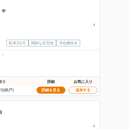
 中
」
駐車2台可
閑静な住宅地
浄化槽排水
！！
取り
詳細
お気に入り
S(納戸)
詳細を見る
追加する
丁目