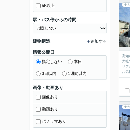
5K以上
中古
駅・バス停からの時間
建物構造
追加する
情報公開日
高知
指定しない
本日
弊社
リフ
お気
3日以内
1週間以内
画像・動画あり
画像あり
中古
動画あり
パノラマあり