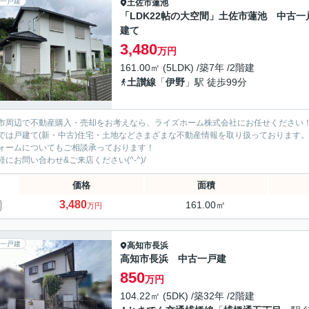
一戸建
土佐市
蓮池
「LDK22帖の大空間」土佐市蓮池 中古一
建て
3,480
万円
161.00㎡ (5LDK) /築7年 /2階建
土讃線
「
伊野
」駅 徒歩99分
市周辺で不動産購入・売却をお考えなら、ライズホーム株式会社にお任せください
では戸建て(新・中古)住宅・土地などさまざまな不動産情報を取り扱っております。
ォームについてもご相談承っております！
軽にお問い合わせ&ご来店ください‍(^-^)/
価格
面積
3,480
161.00㎡
万円
一戸建
高知市
長浜
高知市長浜 中古一戸建
850
万円
104.22㎡ (5DK) /築32年 /2階建