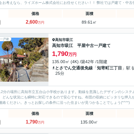
をお考えなら、ライズホーム株式会社にお任せください！！ 弊社では戸建て・中古住
価格
面積
2,600
89.61㎡
万円
一戸建
高知市
吸江
高知市吸江 平屋中古一戸建て
1,790
万円
135.00㎡ (4K) /築42年 /1階建
とさでん交通後免線
「
知寄町三丁目
」駅 
25分
12分の場所に高知市立五台山小学校があります。動線を意識したデザインのシステ
、どんな状況にも瞬時に対応できるので安心ですね。布団の収納にピッタリな押入
連絡ください。きっとお探しの条件に沿った住まいが見つかることでしょう(*^^*)
価格
面積
1,790
135.00㎡
万円