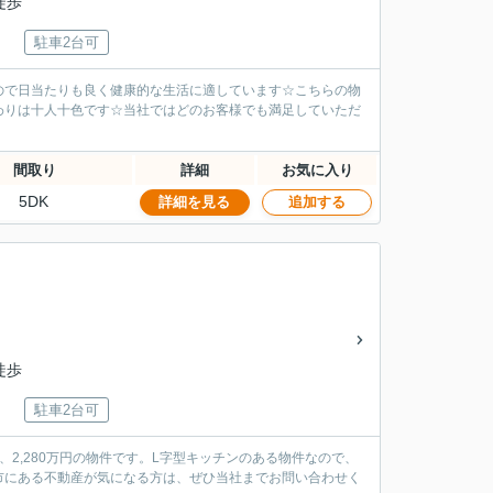
徒歩
駐車2台可
ので日当たりも良く健康的な生活に適しています☆こちらの物
わりは十人十色です☆当社ではどのお客様でも満足していただ
間取り
詳細
お気に入り
5DK
詳細を見る
追加する
徒歩
駐車2台可
2,280万円の物件です。L字型キッチンのある物件なので、
市にある不動産が気になる方は、ぜひ当社までお問い合わせく