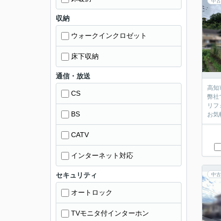
中古
収納
ウォークインクロゼット
床下収納
通信・放送
高知
CS
弊社
リフ
BS
お気
CATV
インターネット対応
セキュリティ
中古
オートロック
TVモニタ付インターホン