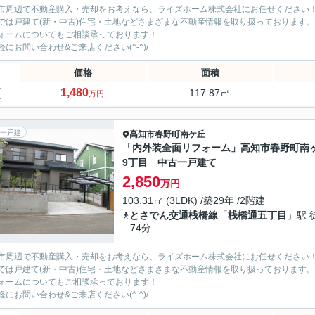
市周辺で不動産購入・売却をお考えなら、ライズホーム株式会社にお任せください
では戸建て(新・中古)住宅・土地などさまざまな不動産情報を取り扱っております。
ォームについてもご相談承っております！
軽にお問い合わせ&ご来店ください‍(^-^)/
価格
面積
1,480
117.87㎡
万円
一戸建
高知市
春野町南ケ丘
「内外装全面リフォーム」高知市春野町南
9丁目 中古一戸建て
2,850
万円
103.31㎡ (3LDK) /築29年 /2階建
とさでん交通桟橋線
「
桟橋通五丁目
」駅 
74分
市周辺で不動産購入・売却をお考えなら、ライズホーム株式会社にお任せください
では戸建て(新・中古)住宅・土地などさまざまな不動産情報を取り扱っております。
ォームについてもご相談承っております！
軽にお問い合わせ&ご来店ください‍(^-^)/