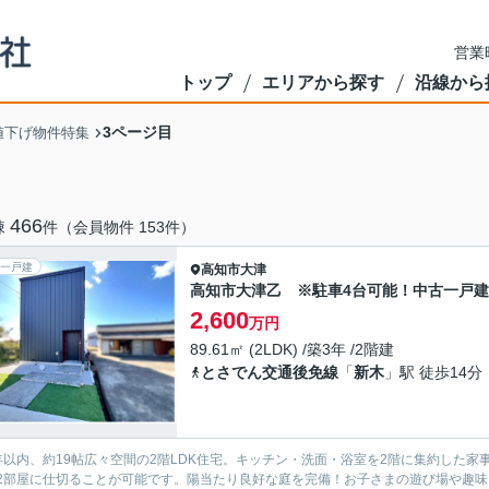
営業
トップ
エリアから探す
沿線から
3ページ目
値下げ物件特集
466
棟
件（会員物件 153件）
一戸建
高知市
大津
高知市大津乙 ※駐車4台可能！中古一戸
2,600
万円
89.61㎡ (2LDK) /築3年 /2階建
とさでん交通後免線
「
新木
」駅 徒歩14分
年以内、約19帖広々空間の2階LDK住宅。キッチン・洗面・浴室を2階に集約した家
2部屋に仕切ることが可能です。陽当たり良好な庭を完備！お子さまの遊び場や趣味