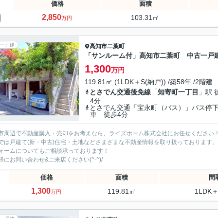
価格
面積
2,850
103.31㎡
万円
一戸建
高知市
二葉町
「サンルーム付」高知市二葉町 中古一戸
1,300
万円
119.81㎡ (1LDK＋S(納戸)) /築58年 /2階建
とさでん交通後免線
「
知寄町一丁目
」駅 
4分
とさでん交通「宝永町（バス）」バス停
車 徒歩4分
市周辺で不動産購入・売却をお考えなら、ライズホーム株式会社にお任せください
では戸建て(新・中古)住宅・土地などさまざまな不動産情報を取り扱っております。
ォームについてもご相談承っております！
軽にお問い合わせ&ご来店ください‍(^-^)/
価格
面積
間
1,300
119.81㎡
1LDK＋
万円