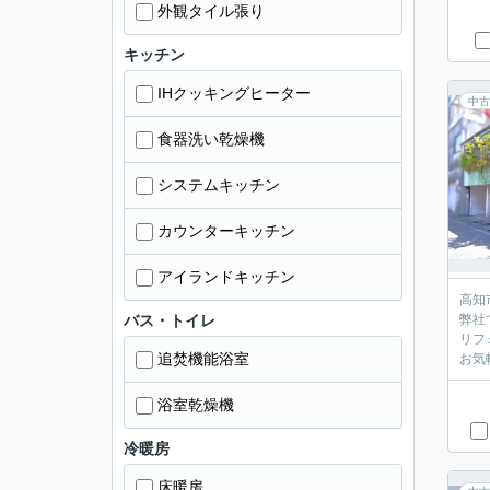
外観タイル張り
キッチン
IHクッキングヒーター
中古
食器洗い乾燥機
システムキッチン
カウンターキッチン
アイランドキッチン
高知
バス・トイレ
弊社
リフ
追焚機能浴室
お気
浴室乾燥機
冷暖房
床暖房