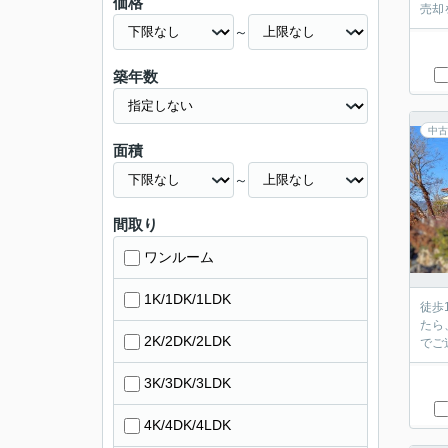
価格
売却
～
築年数
中古
面積
～
間取り
ワンルーム
1K/1DK/1LDK
徒歩
たら
2K/2DK/2LDK
でご
3K/3DK/3LDK
4K/4DK/4LDK