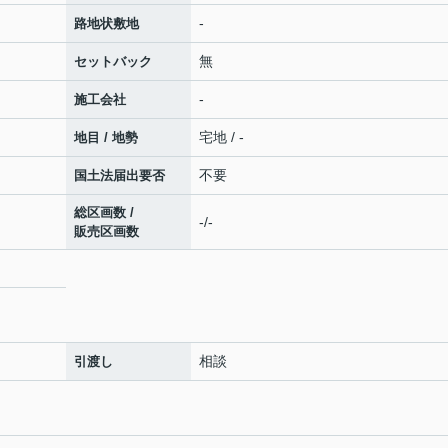
-
路地状敷地
無
セットバック
-
施工会社
宅地 / -
地目 / 地勢
不要
国土法届出要否
総区画数 /
-/-
販売区画数
相談
引渡し