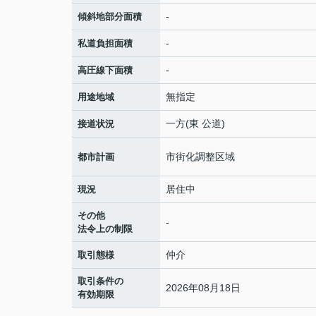
-
傾斜地部分面積
-
私道負担面積
-
高圧線下面積
無指定
用途地域
一方(東 公道)
接道状況
市街化調整区域
都市計画
居住中
現況
その他
-
法令上の制限
仲介
取引態様
取引条件の
2026年08月18日
有効期限