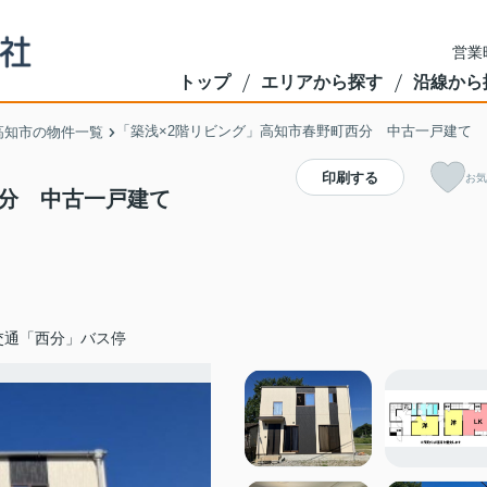
営業
トップ
エリアから探す
沿線から
「築浅×2階リビング」高知市春野町西分 中古一戸建て
高知市の物件一覧
印刷する
お気
西分 中古一戸建て
交通「西分」バス停