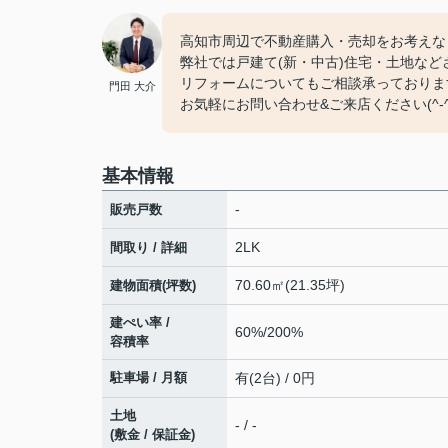
高知市周辺で不動産購入・売却をお考えな
弊社では戸建て(新・中古)住宅・土地な
リフォームについてもご相談承っておりま
門田 大介
お気軽にお問い合わせ&ご来店ください‍(^-^
基本情報
-
販売戸数
2LK
間取り / 詳細
70.60㎡(21.35坪)
建物面積(坪数)
建ぺい率 /
60%/200%
容積率
駐車場 / 月額
有(2台) / 0円
土地
- / -
(敷金 / 保証金)