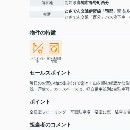
高知県
高知市
春野町西分
所在地
とさでん交通伊野線
「
鴨部
」駅 徒歩
交通
とさでん交通「西分」バス停下車 
物件の特徴
バストイレ
室内洗濯機
別
置場
セールスポイント
毎日のお買い物は徒歩3分で楽々！山を望む緑豊かな
浅一戸建て。カースペースは、軽自動車並列2台駐車可
ポイント
全居室フローリング
平面駐車場
浴室に窓
駐車２
担当者のコメント