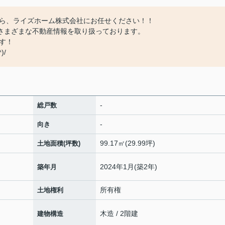
ら、ライズホーム株式会社にお任せください！！
どさまざまな不動産情報を取り扱っております。
す！
)/
-
総戸数
-
向き
99.17㎡(29.99坪)
土地面積(坪数)
2024年1月(築2年)
築年月
所有権
土地権利
木造 / 2階建
建物構造