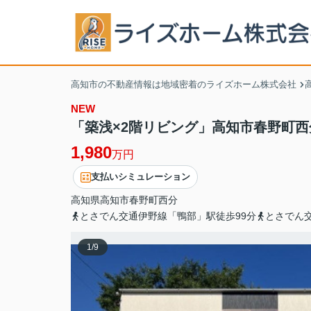
高知市の不動産情報は地域密着のライズホーム株式会社
NEW
「築浅×2階リビング」高知市春野町
1,980
万円
支払いシミュレーション
高知県
高知市
春野町西分
とさでん交通伊野線「鴨部」駅徒歩99分
とさでん
1
/
9