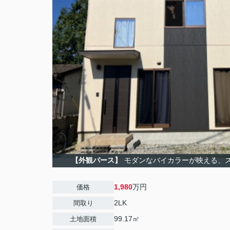
【外観パース】
モダンなバイカラーが映える、
1,980
万円
価格
2LK
間取り
99.17㎡
土地面積