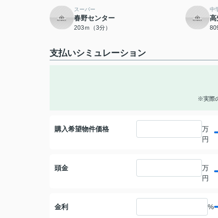
スーパー
中
春野センター
高
203ｍ（3分）
8
支払いシミュレーション
※実際
購入希望物件価格
万
円
頭金
万
円
金利
%