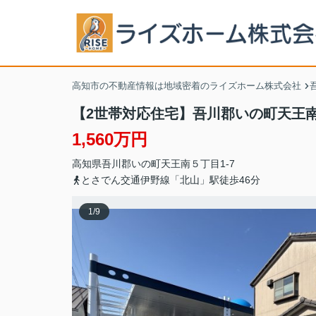
高知市の不動産情報は地域密着のライズホーム株式会社
【2世帯対応住宅】吾川郡いの町天王
1,560万円
高知県
吾川郡いの町
天王南
５丁目1-7
とさでん交通伊野線「北山」駅徒歩46分
1
/
9