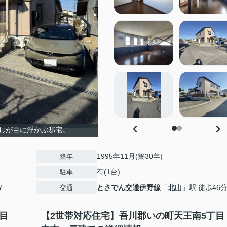
しが目に浮かぶ邸宅。
1995年11月(築30年)
築年
有(1台)
駐車
7
とさでん交通伊野線
「
北山
」駅 徒歩46
交通
丁目
【2世帯対応住宅】吾川郡いの町天王南5丁