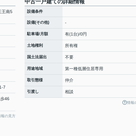
中古一戸建ての詳細情報
天王南5
設備条件
設備(その他)
-
駐車場/月額
有(1台)/0円
土地権利
所有権
国土法届出
不要
用途地域
第一種低層住居専用
取引態様
仲介
-7
引渡し
相談
歩46
情報
情報の見方