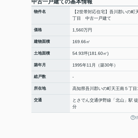
中古一戸建ての基本情報
物件名
【2世帯対応住宅】吾川郡いの町
丁目 中古一戸建て
価格
1,560万円
建物面積
169.66㎡
土地面積
54.93坪(181.60㎡)
築年月
1995年11月（築30年）
総戸数
-
所在地
高知県
吾川郡いの町
天王南
５丁目1
交通
とさでん交通伊野線
「
北山
」駅 徒
分