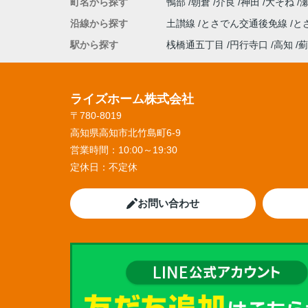
町名から探す
鴨部
朝倉
介良
神田
大そね
沿線から探す
土讃線
とさでん交通後免線
と
駅から探す
桟橋通五丁目
円行寺口
高知
薊
ライズホーム株式会社
〒780-8019
高知県高知市北竹島町6-9
営業時間：
10:00～19:30
定休日：
不定休
お問い合わせ