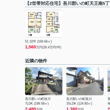
【2世帯対応住宅】吾川郡いの町天王南5
51.32坪 (169.66㎡)
1,560
万円(30.4万円/坪)
近隣の物件
吾川郡いの町枝川
吾川郡いの町枝川
7LDK (199.58㎡)
3SLDK (124.80㎡)
4
2,480
1,380
2
万円
万円