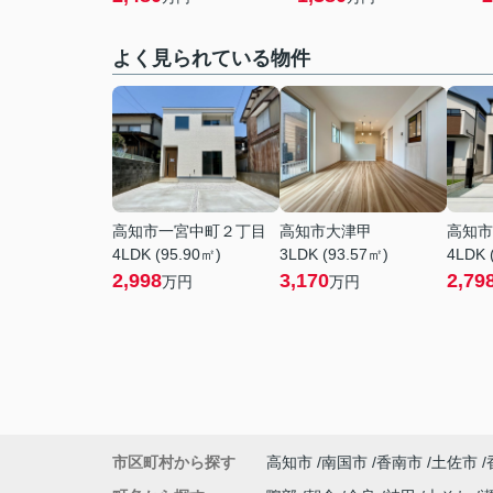
よく見られている物件
高知市一宮中町２丁目
高知市大津甲
高知市
4LDK (95.90㎡)
3LDK (93.57㎡)
4LDK 
2,998
3,170
2,79
万円
万円
市区町村から探す
高知市
南国市
香南市
土佐市