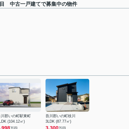
丁目 中古一戸建てで募集中の物件
吾川郡いの町駅東町
吾川郡いの町枝川
LDK (104.12㎡)
3LDK (87.77㎡)
,998
3,300
万円
万円