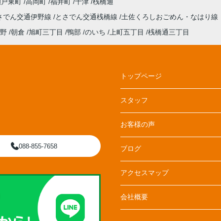
瀬戸東町
高岡町
福井町
十津
桟橋通
さでん交通伊野線
とさでん交通桟橋線
土佐くろしおごめん・なはり線
野
朝倉
旭町三丁目
鴨部
のいち
上町五丁目
桟橋通三丁目
トップページ
スタッフ
お客様の声
088-855-7658
ブログ
アクセスマップ
会社概要