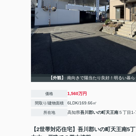
【外観】
南向きで陽当たり良好！明るい暮ら
1,560万円
価格
6LDK/169.66㎡
間取り/建物面積
高知県
吾川郡いの町
天王南
５丁目1-
所在地
【2世帯対応住宅】吾川郡いの町天王南5