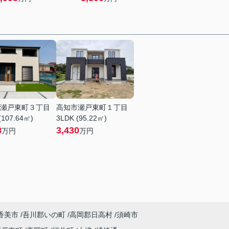
瀬戸東町３丁目
高知市瀬戸東町１丁目
(107.64㎡)
3LDK (95.22㎡)
8
3,430
万円
万円
香美市
吾川郡いの町
高岡郡日高村
須崎市