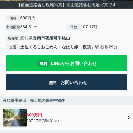
【前面道路含む現地写真】前面道路含む現地写真です
600万円
価格
354.31㎡
107.17坪
土地面積
坪数
高知県
香南市
夜須町手結山
所在地
土佐くろしおごめん・なはり線
「
夜須
」駅 徒歩29分
交通
LINEからお問い合わせ
無料
お問い合わせ
無料
夜須町手結山 売土地の販売中物件
600万円
107.17坪(354.31㎡)