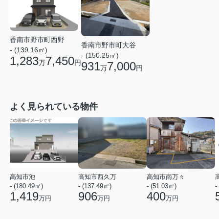
香南市野市町西野
香南市野市町大谷
- (139.16㎡)
- (150.25㎡)
1,283
7,450
万
円
931
7,000
万
円
よく見られている物件
高知市池
高知市西久万
高知市南万々
- (180.49㎡)
- (137.49㎡)
- (51.03㎡)
-
1,419
906
400
万円
万円
万円