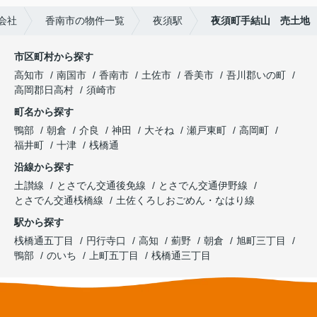
会社
香南市の物件一覧
夜須駅
夜須町手結山 売土地
市区町村から探す
高知市
南国市
香南市
土佐市
香美市
吾川郡いの町
高岡郡日高村
須崎市
町名から探す
鴨部
朝倉
介良
神田
大そね
瀬戸東町
高岡町
福井町
十津
桟橋通
沿線から探す
土讃線
とさでん交通後免線
とさでん交通伊野線
とさでん交通桟橋線
土佐くろしおごめん・なはり線
駅から探す
桟橋通五丁目
円行寺口
高知
薊野
朝倉
旭町三丁目
鴨部
のいち
上町五丁目
桟橋通三丁目