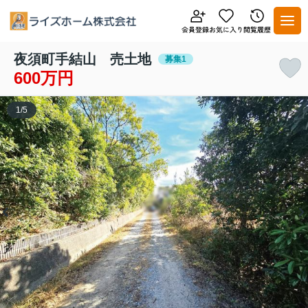
夜須町手結山 売土地
募集1
600万円
1
/
5