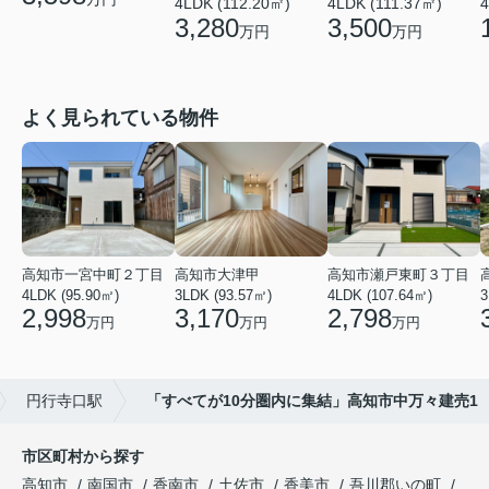
4LDK (111.37㎡)
4LDK (112.20㎡)
4
3,500
3,280
万円
万円
よく見られている物件
高知市一宮中町２丁目
高知市大津甲
高知市瀬戸東町３丁目
4LDK (95.90㎡)
3LDK (93.57㎡)
4LDK (107.64㎡)
3
2,998
3,170
2,798
万円
万円
万円
円行寺口駅
「すべてが10分圏内に集結」高知市中万々建売1
市区町村から探す
高知市
南国市
香南市
土佐市
香美市
吾川郡いの町