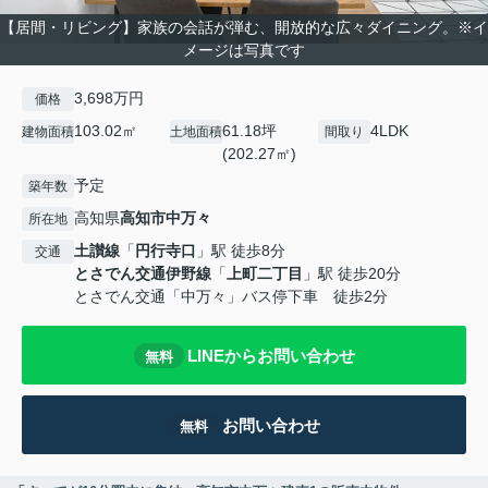
【居間・リビング】家族の会話が弾む、開放的な広々ダイニング。※イ
メージは写真です
3,698万円
価格
103.02㎡
61.18坪
4LDK
建物面積
土地面積
間取り
(202.27㎡)
予定
築年数
高知県
高知市
中万々
所在地
土讃線
「
円行寺口
」駅 徒歩8分
交通
とさでん交通伊野線
「
上町二丁目
」駅 徒歩20分
とさでん交通「中万々」バス停下車 徒歩2分
LINEからお問い合わせ
無料
お問い合わせ
無料