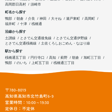
高岡郡日高村
須崎市
町名から探す
鴨部
朝倉
介良
神田
大そね
瀬戸東町
高岡町
福井町
十津
桟橋通
沿線から探す
土讃線
とさでん交通後免線
とさでん交通伊野線
とさでん交通桟橋線
土佐くろしおごめん・なはり線
駅から探す
桟橋通五丁目
円行寺口
高知
薊野
朝倉
旭町三丁目
鴨部
のいち
上町五丁目
桟橋通三丁目
〒780-8019
高知県高知市北竹島町6-9
営業時間：10:00～19:30
定休日：不定休