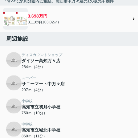
「すべてが10分圏内に集結」高知市中万々建売1の販売中物件
3,698万円
31.16坪(103.02㎡)
周辺施設
ディスカウントショップ
ダイソー高知万々店
284ｍ（4分）
スーパー
サニーマート中万々店
297ｍ（4分）
小学校
高知市立初月小学校
750ｍ（10分）
中学校
高知市立城北中学校
860ｍ（11分）