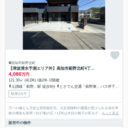
高知市薊野北町
【津波浸水予測エリア外】高知市薊野北町4丁目 中古一戸建て
4,080
万円
121.30㎡ (4LDK) /築2年 /2階建
土讃線「薊野」駅 徒歩9分
とさでん交通「薊野東」バス停下車 徒歩8分
駐車2台可
万一の備えも万全な高性能住宅。火災保険料の優遇が受けられる省令準
耐火構造を採用！約17帖の広々LDKは木目の格子が彩るデ...
もっと見る
販売中の物件