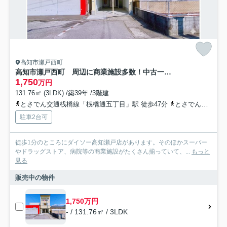
高知市瀬戸西町
高知市瀬戸西町 周辺に商業施設多数！中古一戸建て
1,750
万円
131.76㎡ (3LDK) /築39年 /3階建
とさでん交通桟橋線「桟橋通五丁目」駅 徒歩47分
とさでん交通「団地南口（高知県）」バス停下車 徒歩3分
駐車2台可
徒歩1分のところにダイソー高知瀬戸店があります。そのほかスーパー
やドラッグストア、病院等の商業施設がたくさん揃っていて、...
もっと
見る
販売中の物件
1,750万円
- / 131.76㎡ / 3LDK