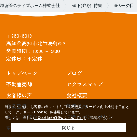
域密着のライズホーム株式会社
値下げ物件特集
5ページ目
〒780-8019
高知県高知市北竹島町6-9
営業時間：10:00～19:30
定休日：不定休
トップぺージ
ブログ
不動産売却
アクセスマップ
お客様の声
会社概要
会員登録
利用規約
当サイトでは、お客様の当サイト利用状況把握、サービス向上検討を目的と
して、クッキー（Cookie）を使用しています。
スタッフ紹介
プライバシーポリシー
詳しくは、当社の
「Cookieの取扱いについて」
をご確認ください。
更新情報
サイトマップ
閉じる