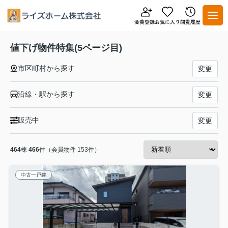
値下げ物件特集(5ページ目)
市区町村から探す
変更
沿線・駅から探す
変更
販売中
変更
464
棟
466
件（会員物件 153件）
中古一戸建