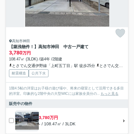
高知市神田
【築浅物件！】高知市神田 中古一戸建て
3,780
万円
108.47㎡ (3LDK) /築4年 /2階建
とさでん交通伊野線「上町五丁目」駅 徒歩25分
とさでん交通「吉野川橋（高知県）」バス停下車 徒歩3分
耐震構造
公共下水
1階4.5帖の洋室はお子様の遊び場や、将来の寝室として活用できる多目
的洋室。印象的な2階中央の大型WICには家族全員分の...
もっと見る
販売中の物件
3,780万円
- / 108.47㎡ / 3LDK