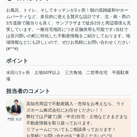
お風呂、トイレ、そしてキッチンが2ヶ所！朝の混雑緩和やホー
ムパーティなど、多目的に使える贅沢な設計です。北・南・西の
3方道路で陽当りも良く、サンプラザまで徒歩2分と周辺環境も充
実しています。一般住宅地区につき店舗併用も可能です♪当社で
は吾川郡いの町に特化した不動産情報をご紹介しております。地
域情報などにも詳しいので、ぜひお気軽にお問い合わせください
(#^^#)
ポイント
水回り2ヶ所
土地50坪以上
三方角地
二世帯住宅
平面駐車
場
担当者のコメント
高知市周辺で不動産購入・売却をお考えなら、ライ
ズホーム株式会社にお任せください！！
弊社では戸建て(新・中古)住宅・土地などさまざまな
門田 大介
不動産情報を取り扱っております。
リフォームについてもご相談承っております！
お気軽にお問い合わせ&ご来店ください‍(^-^)/