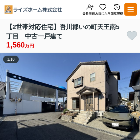
【2世帯対応住宅】吾川郡いの町天王南5
丁目 中古一戸建て
1,560
万円
1
/
10