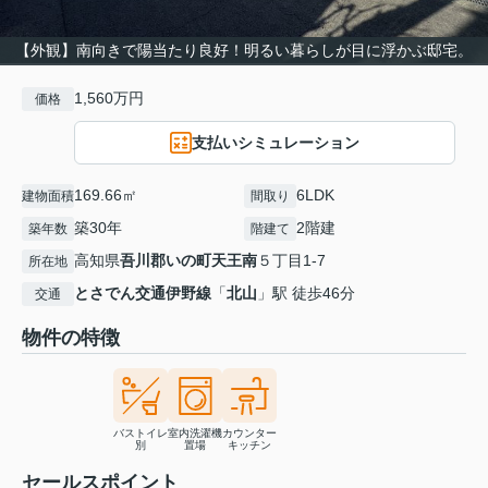
【外観】南向きで陽当たり良好！明るい暮らしが目に浮かぶ邸宅。
1,560万円
価格
支払いシミュレーション
169.66㎡
6LDK
建物面積
間取り
築30年
2階建
築年数
階建て
高知県
吾川郡いの町
天王南
５丁目1-7
所在地
とさでん交通伊野線
「
北山
」駅 徒歩46分
交通
物件の特徴
バストイレ
室内洗濯機
カウンター
別
置場
キッチン
セールスポイント