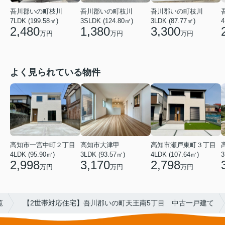
吾川郡いの町枝川
吾川郡いの町枝川
吾川郡いの町枝川
7LDK (199.58㎡)
3SLDK (124.80㎡)
3LDK (87.77㎡)
4
2,480
1,380
3,300
万円
万円
万円
よく見られている物件
高知市瀬戸東町３丁目
高知市一宮中町２丁目
高知市大津甲
4LDK (107.64㎡)
3
4LDK (95.90㎡)
3LDK (93.57㎡)
2,798
2,998
3,170
万円
万円
万円
覧
【2世帯対応住宅】吾川郡いの町天王南5丁目 中古一戸建て