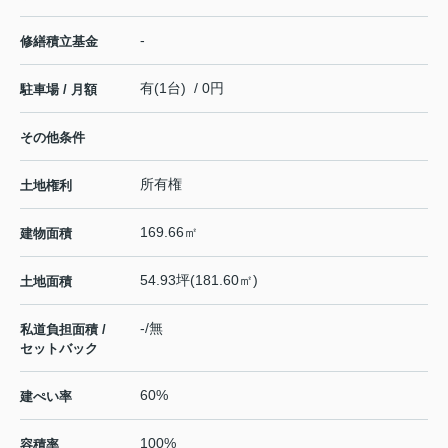
-
修繕積立基金
有(1台) / 0円
駐車場 / 月額
その他条件
所有権
土地権利
169.66㎡
建物面積
54.93坪(181.60㎡)
土地面積
-/無
私道負担面積 /
セットバック
60%
建ぺい率
100%
容積率