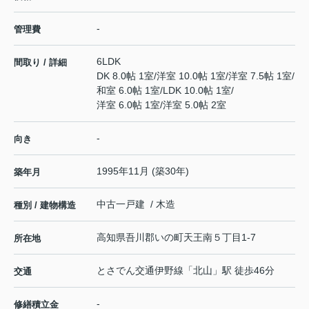
-
管理費
6LDK
間取り / 詳細
DK 8.0帖 1室
/
洋室 10.0帖 1室
/
洋室 7.5帖 1室
/
和室 6.0帖 1室
/
LDK 10.0帖 1室
/
洋室 6.0帖 1室
/
洋室 5.0帖 2室
-
向き
1995年11月 (築30年)
築年月
中古一戸建 / 木造
種別 / 建物構造
高知県
吾川郡いの町
天王南
５丁目1-7
所在地
とさでん交通伊野線
「
北山
」駅 徒歩46分
交通
-
修繕積立金