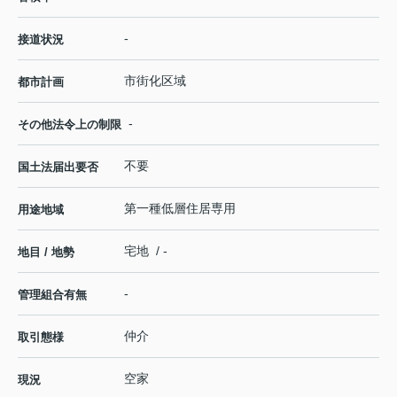
-
接道状況
市街化区域
都市計画
-
その他法令上の制限
不要
国土法届出要否
第一種低層住居専用
用途地域
宅地 / -
地目 / 地勢
-
管理組合有無
仲介
取引態様
空家
現況