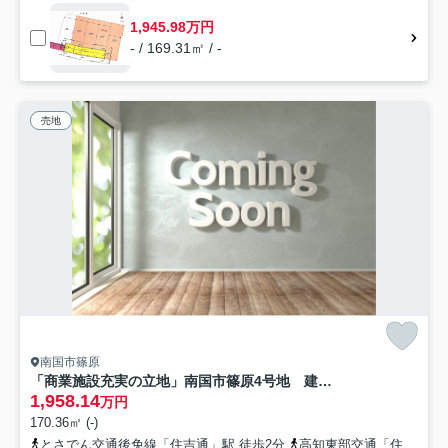
1,945.98万円
- / 169.31㎡ / -
売地
南国市篠原
「商業施設充実の立地」南国市篠原4号地 建築条件なし売土地
1,958.14
万円
170.36㎡ (-)
とさでん交通後免線「住吉通」駅 徒歩2分
高知東部交通「住吉通（バス）」バス停下車 徒歩1分