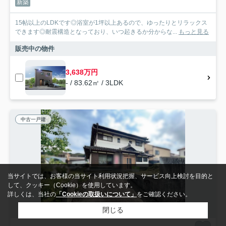
新築
15帖以上のLDKです◎浴室が1坪以上あるので、ゆったりとリラックス
できます◎耐震構造となっており、いつ起きるか分からな...
もっと見る
販売中の物件
3,638万円
- / 83.62㎡ / 3LDK
中古一戸建
当サイトでは、お客様の当サイト利用状況把握、サービス向上検討を目的と
して、クッキー（Cookie）を使用しています。
詳しくは、当社の
「Cookieの取扱いについて」
をご確認ください。
閉じる