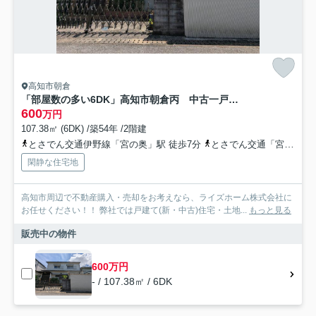
高知市朝倉
「部屋数の多い6DK」高知市朝倉丙 中古一戸建て
600
万円
107.38㎡ (6DK) /築54年 /2階建
とさでん交通伊野線「宮の奥」駅 徒歩7分
とさでん交通「宮の奥（バス）」バス停下車 徒歩6分
閑静な住宅地
高知市周辺で不動産購入・売却をお考えなら、ライズホーム株式会社に
お任せください！！ 弊社では戸建て(新・中古)住宅・土地...
もっと見る
販売中の物件
600万円
- / 107.38㎡ / 6DK