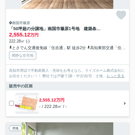
南国市篠原
「50坪超の分譲地」南国市篠原1号地 建築条件なし売土地
2,555.12
万円
222.28㎡ (-)
とさでん交通後免線「住吉通」駅 徒歩2分
高知東部交通「住吉通（バス）」バス停下車 徒歩1分
閑静な住宅地
高知市周辺で不動産購入・売却をお考えなら、ライズホーム株式会社に
お任せください！！ 弊社では戸建て(新・中古)住宅・土地...
もっと見る
販売中の区画
2,555.12万円
- / 222.28㎡ / -
売地