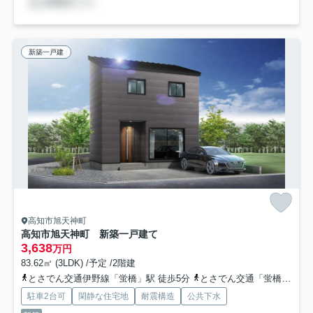
新築一戸建
高知市旭天神町
高知市旭天神町 新築一戸建て
3,638
万円
83.62㎡ (3LDK) /予定 /2階建
とさでん交通伊野線「蛍橋」駅 徒歩5分
とさでん交通「蛍橋（バス）」バス停下車 徒歩5分
駐車2台可
閑静な住宅地
耐震構造
公共下水