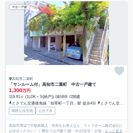
中古一戸建
高知市二葉町
「サンルーム付」高知市二葉町 中古一戸建て
1,300
万円
119.81㎡ (1LDK＋S(納戸)) /築58年 /2階建
とさでん交通後免線「知寄町一丁目」駅 徒歩4分
とさでん交通「宝永町（バス）」バス停下車 徒歩4分
閑静な住宅地
公共下水
高知市周辺で不動産購入・売却をお考えなら、ライズホーム株式会社に
お任せください！！ 弊社では戸建て(新・中古)住宅・土地...
もっと見る