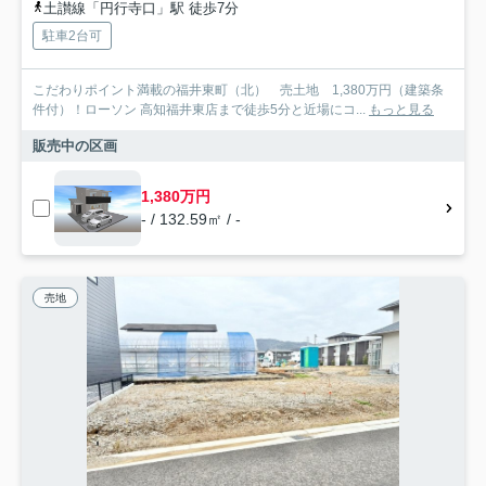
土讃線「円行寺口」駅 徒歩7分
駐車2台可
こだわりポイント満載の福井東町（北） 売土地 1,380万円（建築条
件付）！ローソン 高知福井東店まで徒歩5分と近場にコ...
もっと見る
販売中の区画
1,380万円
- / 132.59㎡ / -
売地