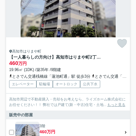
高知市はりまや町
【一人暮らしの方向け】高知市はりまや町2丁目アルファはりまやばし 中古マンション
460
万円
19.96㎡ (1DK) /築35年 /9階建
とさでん交通桟橋線「蓮池町通」駅 徒歩3分
とさでん交通「北はりまや橋」バス停下車 徒歩2分
エレベーター
駐輪場
オートロック
公共下水
高知市周辺で不動産購入・売却をお考えなら、ライズホーム株式会社に
お任せください！！ 弊社では戸建て(新・中古)住宅・土地...
もっと見る
販売中の部屋
3階
460万円