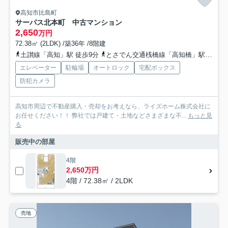
高知市比島町
サーパス北本町 中古マンション
2,650
万円
72.38㎡ (2LDK) /築36年 /8階建
土讃線「高知」駅 徒歩9分
とさでん交通桟橋線「高知橋」駅 徒歩12分
エレベーター
駐輪場
オートロック
宅配ボックス
防犯カメラ
高知市周辺で不動産購入・売却をお考えなら、ライズホーム株式会社に
お任せください！！ 弊社では戸建て・土地などさまざまな不...
もっと見
る
販売中の部屋
4階
2,650万円
4階 / 72.38㎡ / 2LDK
売地