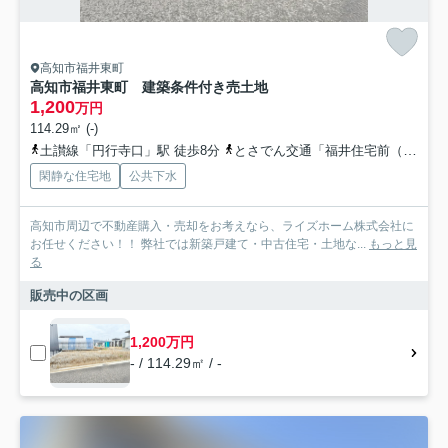
高知市福井東町
高知市福井東町 建築条件付き売土地
1,200
万円
114.29㎡ (-)
土讃線「円行寺口」駅 徒歩8分
とさでん交通「福井住宅前（高知県）」バス停下車 徒歩2分
閑静な住宅地
公共下水
高知市周辺で不動産購入・売却をお考えなら、ライズホーム株式会社に
お任せください！！ 弊社では新築戸建て・中古住宅・土地な...
もっと見
る
販売中の区画
1,200万円
- / 114.29㎡ / -