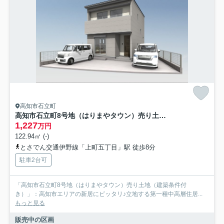
高知市石立町
高知市石立町8号地（はりまやタウン）売り土地（建築条件付き）
1,227
万円
122.94㎡ (-)
とさでん交通伊野線「上町五丁目」駅 徒歩8分
駐車2台可
「高知市石立町8号地（はりまやタウン）売り土地（建築条件付
き）」：高知市エリアの新居にピッタリ♪立地する第一種中高層住居...
もっと見る
販売中の区画