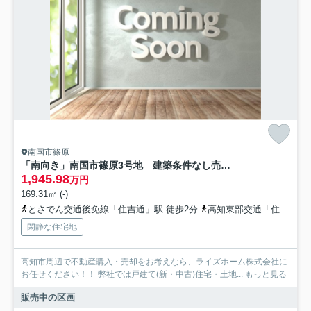
南国市篠原
「南向き」南国市篠原3号地 建築条件なし売土地
1,945.98
万円
169.31㎡ (-)
とさでん交通後免線「住吉通」駅 徒歩2分
高知東部交通「住吉通（バス）」バス停下車 徒歩1分
閑静な住宅地
高知市周辺で不動産購入・売却をお考えなら、ライズホーム株式会社に
お任せください！！ 弊社では戸建て(新・中古)住宅・土地...
もっと見る
販売中の区画