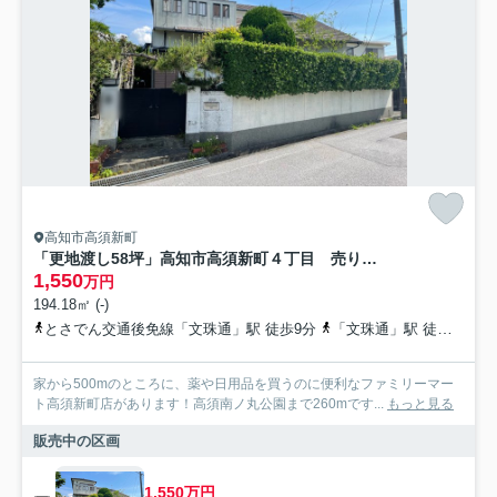
高知市高須新町
「更地渡し58坪」高知市高須新町４丁目 売り土地
1,550
万円
194.18㎡ (-)
とさでん交通後免線「文珠通」駅 徒歩9分
「文珠通」駅 徒歩9分 「高須小学校通」バス停下車 徒歩分
家から500mのところに、薬や日用品を買うのに便利なファミリーマー
ト高須新町店があります！高須南ノ丸公園まで260mです...
もっと見る
販売中の区画
1,550万円