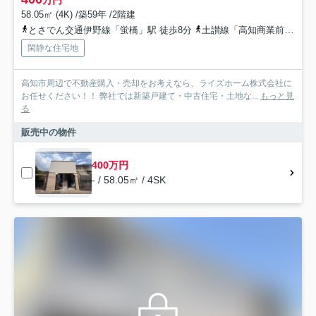
万円
58.05㎡ (4K) /築59年 /2階建
とさでん交通伊野線「蛍橋」駅 徒歩8分
土讃線「高知商業前」駅 徒歩11分
閑静な住宅地
高知市周辺で不動産購入・売却をお考えなら、ライズホーム株式会社に
お任せください！！ 弊社では新築戸建て・中古住宅・土地な...
もっと見
る
販売中の物件
400万円
- / 58.05㎡ / 4SK