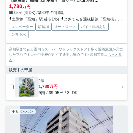
【高層階】高知市北本町4丁目サーパス北本町第2 中古マンション
1,780
万円
69.05㎡ (3LDK) /築30年 /11階建
土讃線「高知」駅 徒歩14分
とさでん交通桟橋線「高知橋」駅 徒歩15分
エレベーター
駐輪場
オートロック
バイク置場あり
公共下水
高知駅まで徒歩圏内☆スーパーやドラックストアも多く近隣施設が充実
した立地です☆小中学校が近くて通学も安心です♪ 高知市周...
もっと見
る
販売中の部屋
9階
1,780万円
9階 / 69.05㎡ / 3LDK
中古マンション