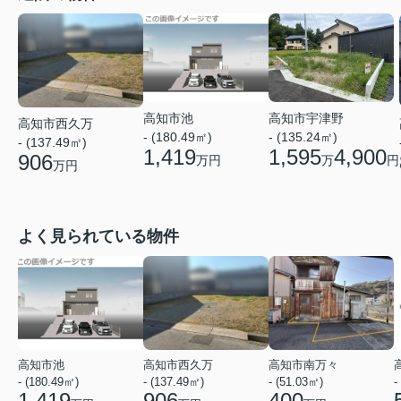
高知市池
高知市宇津野
高知市西久万
- (180.49㎡)
- (135.24㎡)
- (137.49㎡)
1,419
1,595
4,900
906
万円
万
円
万円
よく見られている物件
高知市池
高知市西久万
高知市南万々
- (180.49㎡)
- (137.49㎡)
- (51.03㎡)
-
1,419
906
400