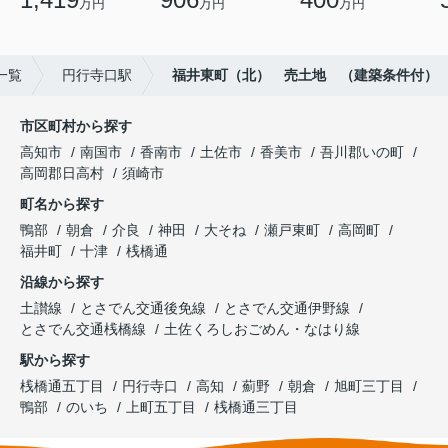
万円
万円
万円
一覧
円行寺口駅
福井東町（北） 売土地 （建築条件付）
市区町村から探す
高知市
南国市
香南市
土佐市
香美市
吾川郡いの町
高岡郡日高村
須崎市
町名から探す
鴨部
朝倉
介良
神田
大そね
瀬戸東町
高岡町
福井町
十津
桟橋通
沿線から探す
土讃線
とさでん交通後免線
とさでん交通伊野線
とさでん交通桟橋線
土佐くろしおごめん・なはり線
駅から探す
桟橋通五丁目
円行寺口
高知
薊野
朝倉
旭町三丁目
鴨部
のいち
上町五丁目
桟橋通三丁目