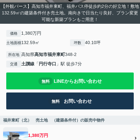
【外観パース】高知市福井東町、福井バス停徒歩約2分の好立地！敷地
132.59㎡の建築条件付き売土地。南向きで日当たり良好、プラン変更
可能な新築プランもご用意！
1,380万円
価格
132.59㎡
40.10坪
土地面積
坪数
高知県
高知市
福井東町
348-2
所在地
土讃線
「
円行寺口
」駅 徒歩7分
交通
LINEからお問い合わせ
無料
お問い合わせ
無料
福井東町（北） 売土地 （建築条件付）の販売中物件
1,380万円