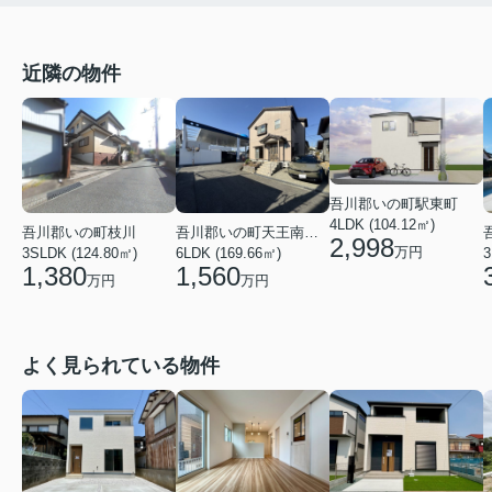
近隣の物件
吾川郡いの町駅東町
4LDK (104.12㎡)
吾川郡いの町枝川
吾川郡いの町天王南５丁目
2,998
万円
3SLDK (124.80㎡)
6LDK (169.66㎡)
3
1,380
1,560
万円
万円
よく見られている物件