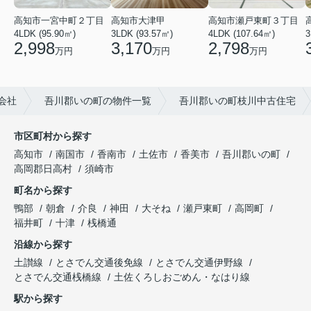
高知市瀬戸東町３丁目
高知市一宮中町２丁目
高知市大津甲
4LDK (107.64㎡)
3
4LDK (95.90㎡)
3LDK (93.57㎡)
2,798
2,998
3,170
万円
万円
万円
会社
吾川郡いの町の物件一覧
吾川郡いの町枝川中古住宅
市区町村から探す
高知市
南国市
香南市
土佐市
香美市
吾川郡いの町
高岡郡日高村
須崎市
町名から探す
鴨部
朝倉
介良
神田
大そね
瀬戸東町
高岡町
福井町
十津
桟橋通
沿線から探す
土讃線
とさでん交通後免線
とさでん交通伊野線
とさでん交通桟橋線
土佐くろしおごめん・なはり線
駅から探す