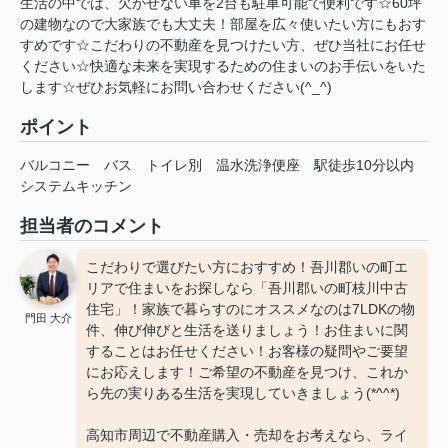
生活の中では、欠かせない車を2台も駐車可能で便利です☆60坪
の建物なので大家族でも大丈夫！部屋を広々使いたい方にもおす
すめです☆こだわりの不動産を見つけたい方、ぜひ当社にお任せ
ください☆快適な未来を実現するための住まいのお手伝いをいた
します☆ぜひお気軽にお問い合わせください(^_^)
ポイント
バルコニー
バス
トイレ別
温水洗浄便座
駅徒歩10分以内
システムキッチン
担当者のコメント
こだわりで選びたい方におすすめ！吾川郡いの町エ
リアで住まいをお探しなら「吾川郡いの町枝川中古
住宅」！家族で暮らすのにオススメなのは7LDKの物
門田 大介
件、伸び伸びと生活を送りましょう！お住まいに関
することはお任せください！お客様の疑問やご要望
にお応えします！ご希望の不動産を見つけ、これか
ら先の実りある生活を実現していきましょう(*^^*)
高知市周辺で不動産購入・売却をお考えなら、ライ