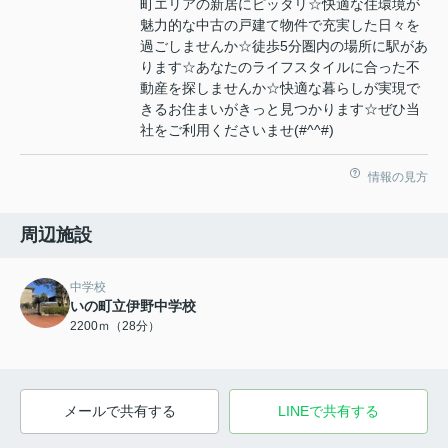
町エリアの新居にピッタリ☆快適な住環境が
魅力的な中古の戸建て物件で充実した日々を
過ごしませんか☆徒歩5分圏内の場所に駅があ
ります☆あなたのライフスタイルに合った不
動産を探しませんか☆快適な暮らしが実現で
きるお住まいがきっと見つかります☆ぜひ当
社をご利用くださいませ(#^^#)
情報の見方
周辺施設
中学校
いの町立伊野中学校
2200ｍ（28分）
メールで共有する
LINEで共有する