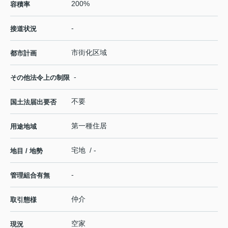
200%
容積率
-
接道状況
市街化区域
都市計画
-
その他法令上の制限
不要
国土法届出要否
第一種住居
用途地域
宅地 / -
地目 / 地勢
-
管理組合有無
仲介
取引態様
空家
現況