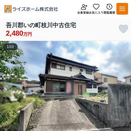
吾川郡いの町枝川中古住宅
2,480
万円
1
/
10