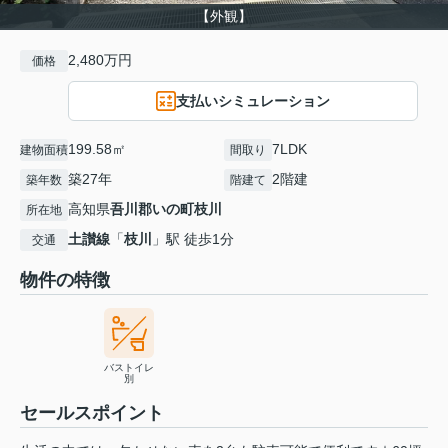
【外観】
2,480万円
価格
支払いシミュレーション
199.58㎡
7LDK
建物面積
間取り
築27年
2階建
築年数
階建て
高知県
吾川郡いの町
枝川
所在地
土讃線
「
枝川
」駅 徒歩1分
交通
物件の特徴
バストイレ
別
セールスポイント