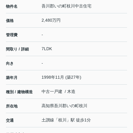
吾川郡いの町枝川中古住宅
物件名
2,480万円
価格
-
管理費
7LDK
間取り / 詳細
-
向き
1998年11月 (築27年)
築年月
中古一戸建 / 木造
種別 / 建物構造
高知県
吾川郡いの町
枝川
所在地
土讃線
「
枝川
」駅 徒歩1分
交通