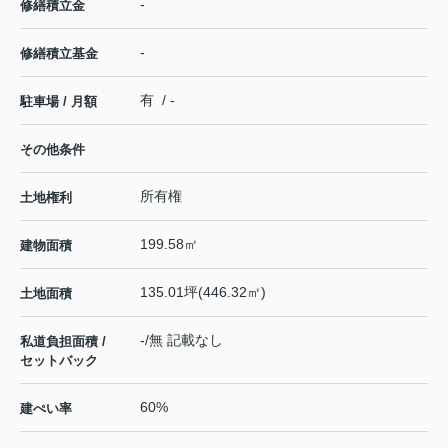
-
修繕積立金
-
修繕積立基金
有 / -
駐車場 / 月額
その他条件
所有権
土地権利
199.58㎡
建物面積
135.01坪(446.32㎡)
土地面積
-/無 記載なし
私道負担面積 /
セットバック
60%
建ぺい率