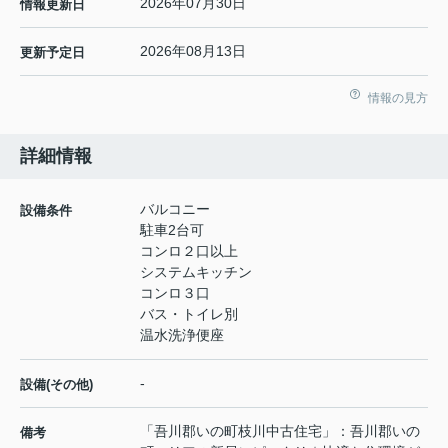
2026年07月30日
情報更新日
2026年08月13日
更新予定日
情報の見方
詳細情報
バルコニー
設備条件
駐車2台可
コンロ２口以上
システムキッチン
コンロ３口
バス・トイレ別
温水洗浄便座
-
設備(その他)
「吾川郡いの町枝川中古住宅」：吾川郡いの
備考