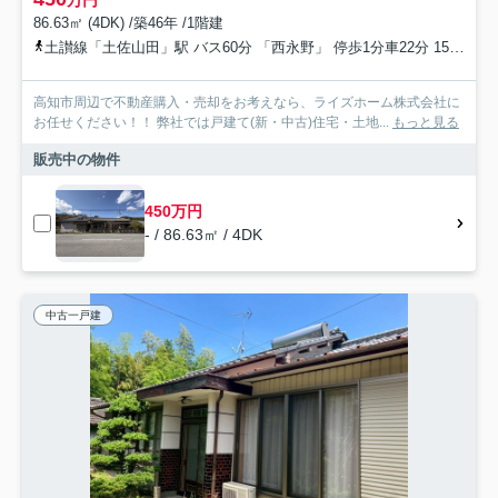
万円
86.63㎡ (4DK) /築46年 /1階建
土讃線「土佐山田」駅 バス60分 「西永野」 停歩1分車22分 15.0km
高知市周辺で不動産購入・売却をお考えなら、ライズホーム株式会社に
お任せください！！ 弊社では戸建て(新・中古)住宅・土地...
もっと見る
販売中の物件
450万円
- / 86.63㎡ / 4DK
中古一戸建