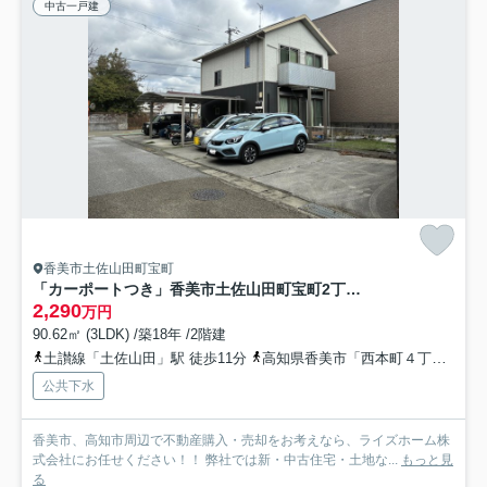
中古一戸建
香美市土佐山田町宝町
「カーポートつき」香美市土佐山田町宝町2丁目 中古一戸建て
2,290
万円
90.62㎡ (3LDK) /築18年 /2階建
土讃線「土佐山田」駅 徒歩11分
高知県香美市「西本町４丁目（高知県）」バス停下車 徒歩6分
公共下水
香美市、高知市周辺で不動産購入・売却をお考えなら、ライズホーム株
式会社にお任せください！！ 弊社では新・中古住宅・土地な...
もっと見
る