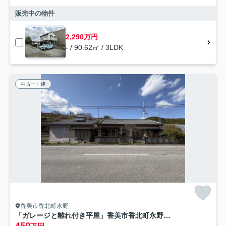
販売中の物件
2,290万円
- / 90.62㎡ / 3LDK
中古一戸建
香美市香北町永野
「ガレージと離れ付き平屋」香美市香北町永野 中古一戸建て
450