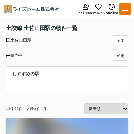
土讃線 土佐山田駅の物件一覧
土佐山田駅
変更
販売中
変更
おすすめの駅
11
棟
11
件（会員物件 1件）