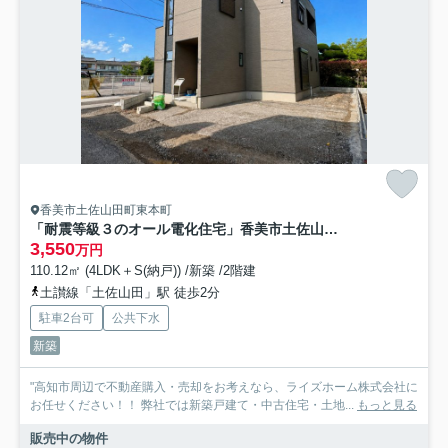
香美市土佐山田町東本町
「耐震等級３のオール電化住宅」香美市土佐山田町東本町1号地 新築一戸建て
3,550
万円
110.12㎡ (4LDK＋S(納戸)) /新築 /2階建
土讃線「土佐山田」駅 徒歩2分
駐車2台可
公共下水
新築
"高知市周辺で不動産購入・売却をお考えなら、ライズホーム株式会社に
お任せください！！ 弊社では新築戸建て・中古住宅・土地...
もっと見る
販売中の物件