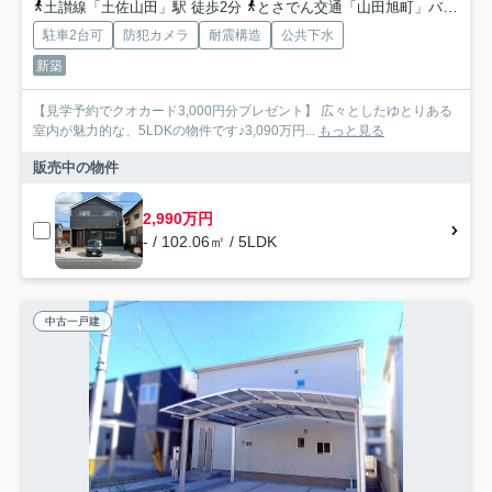
土讃線「土佐山田」駅 徒歩2分
とさでん交通「山田旭町」バス停下車 徒歩2分
駐車2台可
防犯カメラ
耐震構造
公共下水
新築
【見学予約でクオカード3,000円分プレゼント】 広々としたゆとりある
室内が魅力的な、5LDKの物件です♪3,090万円...
もっと見る
販売中の物件
2,990万円
- / 102.06㎡ / 5LDK
中古一戸建