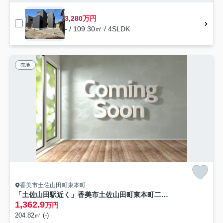
3,280万円
- / 109.30㎡ / 4SLDK
売地
香美市土佐山田町東本町
「土佐山田駅近く」香美市土佐山田町東本町二丁目A号地 建築条件つき売地
1,362.9
万円
204.82㎡ (-)