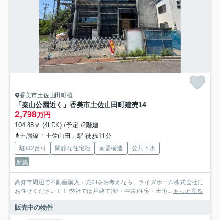
香美市土佐山田町植
「秦山公園近く」香美市土佐山田町建売14
2,798
万円
104.88㎡ (4LDK) /予定 /2階建
土讃線「土佐山田」駅 徒歩11分
駐車2台可
閑静な住宅地
耐震構造
公共下水
新築
高知市周辺で不動産購入・売却をお考えなら、ライズホーム株式会社に
お任せください！！ 弊社では戸建て(新・中古)住宅・土地...
もっと見る
販売中の物件