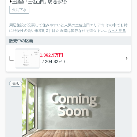
土讃線「土佐山田」駅 徒歩3分
公共下水
周辺施設が充実して住みやすいと人気の土佐山田エリア☆ その中でも特
に利便性の高い東本町2丁目☆ 近隣は閑静な住宅街☆キレ...
もっと見る
販売中の区画
1,362.9万円
- / 204.82㎡ / -
売地