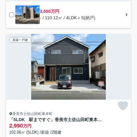
3,550万円
- / 110.12㎡ / 4LDK＋S(納戸)
新築一戸建
香美市土佐山田町東本町
「5LDK 駅まですぐ」香美市土佐山田町東本町第1号棟
2,990
万円
102.06㎡ (5LDK) /新築 /2階建