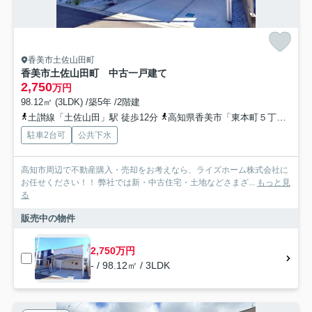
香美市土佐山田町
香美市土佐山田町 中古一戸建て
2,750
万円
98.12㎡ (3LDK) /築5年 /2階建
土讃線「土佐山田」駅 徒歩12分
高知県香美市「東本町５丁目」バス停下車 徒歩6分
駐車2台可
公共下水
高知市周辺で不動産購入・売却をお考えなら、ライズホーム株式会社に
お任せください！！ 弊社では新・中古住宅・土地などさまざ...
もっと見
る
販売中の物件
2,750万円
- / 98.12㎡ / 3LDK