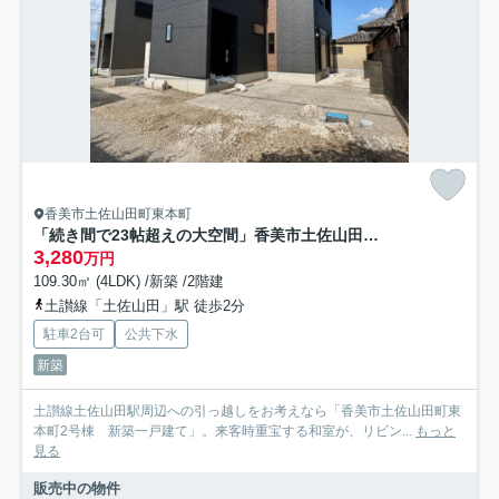
香美市土佐山田町東本町
「続き間で23帖超えの大空間」香美市土佐山田町東本町2号棟 新築一戸建て
3,280
万円
109.30㎡ (4LDK) /新築 /2階建
土讃線「土佐山田」駅 徒歩2分
駐車2台可
公共下水
新築
土讃線土佐山田駅周辺への引っ越しをお考えなら「香美市土佐山田町東
本町2号棟 新築一戸建て」。来客時重宝する和室が、リビン...
もっと
見る
販売中の物件