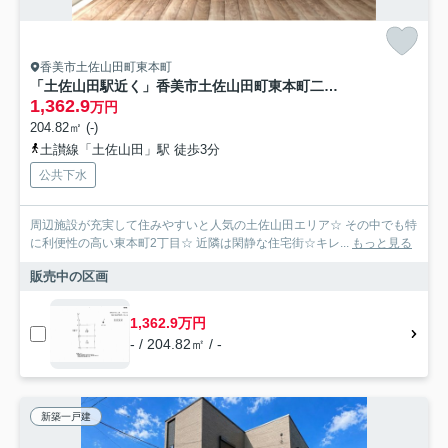
香美市土佐山田町東本町
「土佐山田駅近く」香美市土佐山田町東本町二丁目B号地 建築条件つき売地
1,362.9
万円
204.82㎡ (-)
土讃線「土佐山田」駅 徒歩3分
公共下水
周辺施設が充実して住みやすいと人気の土佐山田エリア☆ その中でも特
に利便性の高い東本町2丁目☆ 近隣は閑静な住宅街☆キレ...
もっと見る
販売中の区画
1,362.9万円
- / 204.82㎡ / -
新築一戸建