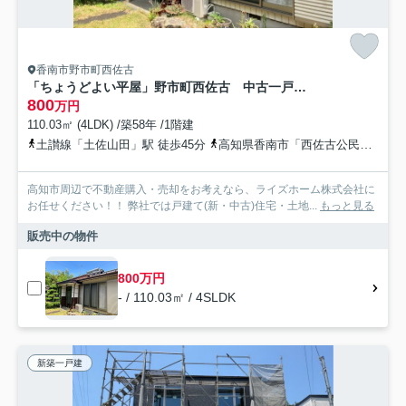
香南市野市町西佐古
「ちょうどよい平屋」野市町西佐古 中古一戸建て
800
万円
110.03㎡ (4LDK) /築58年 /1階建
土讃線「土佐山田」駅 徒歩45分
高知県香南市「西佐古公民館東」バス停下車 徒歩3分
高知市周辺で不動産購入・売却をお考えなら、ライズホーム株式会社に
お任せください！！ 弊社では戸建て(新・中古)住宅・土地...
もっと見る
販売中の物件
800万円
- / 110.03㎡ / 4SLDK
新築一戸建