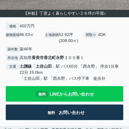
【外観】丁度よく暮らしやすい２６坪の平屋♪
450万円
価格
86.63㎡
62.92坪
4DK
建物面積
土地面積
間取り
(208.00㎡)
築46年
築年数
高知県
香美市
香北町永野
３００番１
所在地
土讃線
「
土佐山田
」駅 バス60分 「西永野」 停歩1分車
交通
22分 15.0km
「土佐山田」駅 「西永野」バス停下車 徒歩分
LINEからお問い合わせ
無料
お問い合わせ
無料