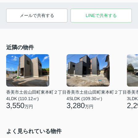
メールで共有する
LINEで共有する
近隣の物件
香美市土佐山田町東本町２丁目
香美市土佐山田町東本町２丁目
香美
4LDK (110.12㎡)
4SLDK (109.30㎡)
3LDK
3,550
3,280
2,2
万円
万円
よく見られている物件