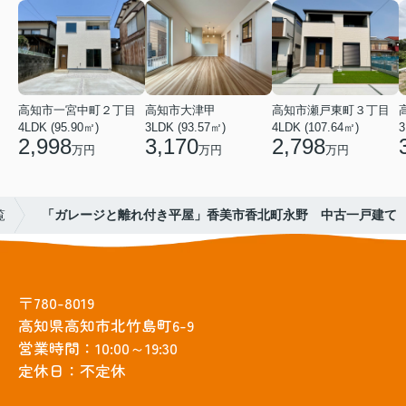
高知市一宮中町２丁目
高知市大津甲
高知市瀬戸東町３丁目
4LDK (95.90㎡)
3LDK (93.57㎡)
4LDK (107.64㎡)
3
2,998
3,170
2,798
万円
万円
万円
覧
「ガレージと離れ付き平屋」香美市香北町永野 中古一戸建て
〒780-8019
高知県高知市北竹島町6-9
営業時間：10:00～19:30
定休日：不定休