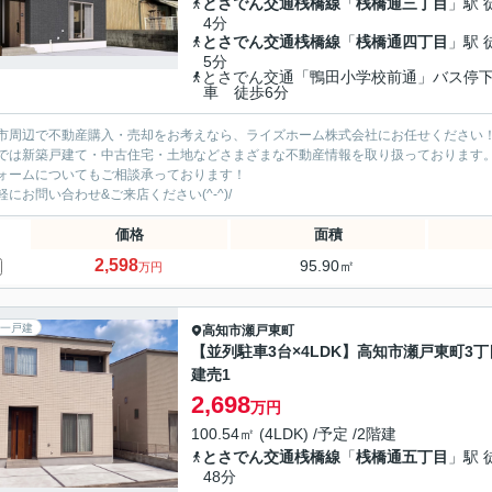
とさでん交通桟橋線
「
桟橋通三丁目
」駅 
4分
とさでん交通桟橋線
「
桟橋通四丁目
」駅 
5分
とさでん交通「鴨田小学校前通」バス停
車 徒歩6分
市周辺で不動産購入・売却をお考えなら、ライズホーム株式会社にお任せください
では新築戸建て・中古住宅・土地などさまざまな不動産情報を取り扱っております
ォームについてもご相談承っております！
軽にお問い合わせ&ご来店ください‍(^-^)/
価格
面積
2,598
95.90㎡
万円
一戸建
高知市
瀬戸東町
【並列駐車3台×4LDK】高知市瀬戸東町3丁
建売1
2,698
万円
100.54㎡ (4LDK) /予定 /2階建
とさでん交通桟橋線
「
桟橋通五丁目
」駅 
48分