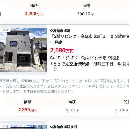
価格
面積
3,290
106.10㎡
万円
一戸建
高知市
旭町
「2階リビング」高知市 旭町３丁目 3階建 
一戸建
2,890
万円
94.15㎡ (2LDK＋S(納戸)) /予定 /3階建
とさでん交通伊野線
「
旭町三丁目
」駅 徒
分
銀行旭支店まで284mです。家から189mのところには山村会山村病院があります。
で、安心して生活ができます。当社スタッフとマイホームを探しましょう。高知市
ート致します。まずはお気軽にご連絡ください。
価格
面積
間
2,890
94.15㎡
2LDK＋
万円
一戸建
高知市
旭駅前町