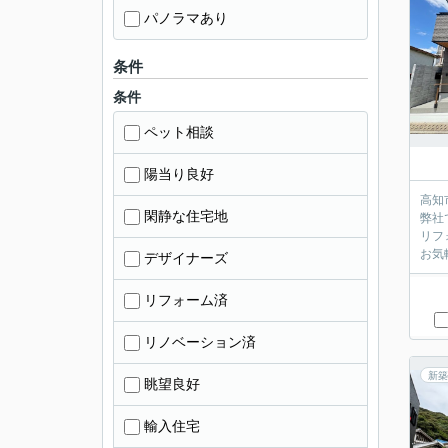
パノラマあり
条件
条件
ペット相談
陽当り良好
高知
閑静な住宅地
弊社
リフ
お気
デザイナーズ
リフォーム済
リノベーション済
新築
眺望良好
輸入住宅