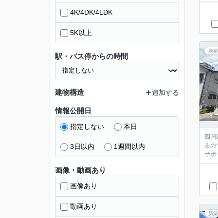
4K/4DK/4LDK
5K以上
新築
駅・バス停からの時間
建物構造
追加する
情報公開日
指定しない
本日
四国
るの
3日以内
1週間以内
サポ
画像・動画あり
画像あり
動画あり
新築