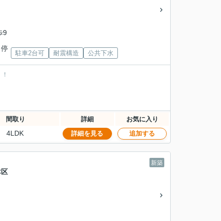
歩9
ス停
駐車2台可
耐震構造
公共下水
！！
。
間取り
詳細
お気に入り
4LDK
詳細を見る
追加する
新築
C区