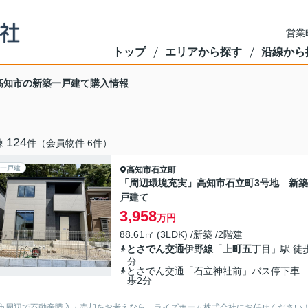
営業
トップ
エリアから探す
沿線から
高知市の新築一戸建て購入情報
124
棟
件（会員物件 6件）
一戸建
高知市
石立町
「周辺環境充実」高知市石立町3号地 新
戸建て
3,958
万円
88.61㎡ (3LDK) /新築 /2階建
とさでん交通伊野線
「
上町五丁目
」駅 徒
分
とさでん交通「石立神社前」バス停下車
歩2分
市周辺で不動産購入・売却をお考えなら、ライズホーム株式会社にお任せください