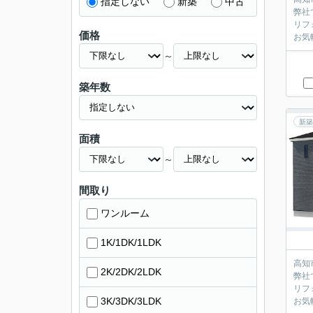
指定しない
新築
中古
弊社
リフ
価格
お気
～
築年数
新築
面積
～
間取り
ワンルーム
1K/1DK/1LDK
高知
2K/2DK/2LDK
弊社
リフ
3K/3DK/3LDK
お気