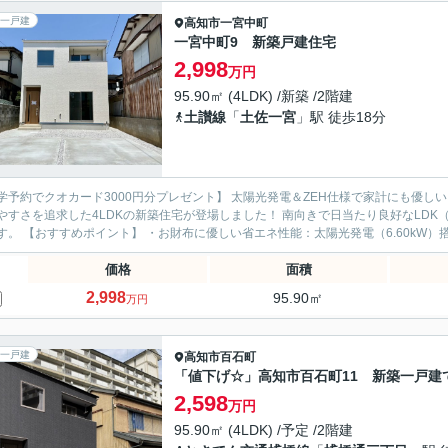
一戸建
高知市
一宮中町
一宮中町9 新築戸建住宅
2,998
万円
95.90㎡ (4LDK) /新築 /2階建
土讃線
「
土佐一宮
」駅 徒歩18分
オカード3000円分プレゼント】 太陽光発電＆ZEH仕様で家計にも優しい！子育て世代に嬉しい好立地物件です♪ 高知市一宮中町に、暮
やすさを追求した4LDKの新築住宅が登場しました！ 南向きで日当たり良好なLDK
力です。 【おすすめポイント】 ・お財布に優しい省エネ性能：太陽光発電（6.60kW）搭載
価格
面積
2,998
95.90㎡
万円
一戸建
高知市
百石町
「値下げ☆」高知市百石町11 新築一戸建
2,598
万円
95.90㎡ (4LDK) /予定 /2階建