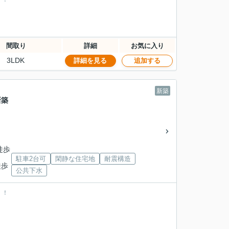
間取り
詳細
お気に入り
3LDK
詳細を見る
追加する
新築
新築
徒歩
駐車2台可
閑静な住宅地
耐震構造
徒歩
公共下水
！！