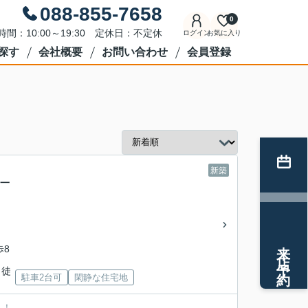
088-855-7658
0
時間：10:00～19:30 定休日：不定休
ログイン
お気に入り
探す
会社概要
お問い合わせ
会員登録
新築
築一
来店予約
歩8
 徒
駐車2台可
閑静な住宅地
！！