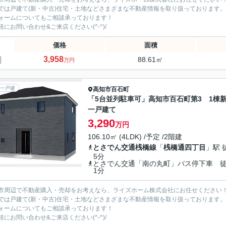
では戸建て(新・中古)住宅・土地などさまざまな不動産情報を取り扱っております。
ォームについてもご相談承っております！
軽にお問い合わせ&ご来店ください‍(^-^)/
価格
面積
3,958
88.61㎡
万円
一戸建
高知市
百石町
「5台並列駐車可」高知市百石町第3 1棟
一戸建て
3,290
万円
106.10㎡ (4LDK) /予定 /2階建
とさでん交通桟橋線
「
桟橋通四丁目
」駅 
5分
とさでん交通「南の丸町」バス停下車 
1分
市周辺で不動産購入・売却をお考えなら、ライズホーム株式会社にお任せください
では戸建て(新・中古)住宅・土地などさまざまな不動産情報を取り扱っております。
ォームについてもご相談承っております！
軽にお問い合わせ&ご来店ください‍(^-^)/