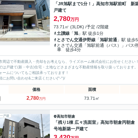
「JR旭駅まで1分！」高知市旭駅前町 新
戸建て
2,780
万円
73.71㎡ (3LDK) /予定 /2階建
土讃線
「
旭
」駅 徒歩1分
とさでん交通伊野線
「
旭駅前通
」駅 徒歩
とさでん交通「旭駅前通（バス）」バス
車 徒歩4分
市周辺で不動産購入・売却をお考えなら、ライズホーム株式会社にお任せください
では戸建て(新・中古)住宅・土地などさまざまな不動産情報を取り扱っております。
ォームについてもご相談承っております！
軽にお問い合わせ&ご来店ください‍(^-^)/
価格
面積
2,780
73.71㎡
万円
一戸建
高知市
朝倉
「残り1棟 広々洗面室」高知市朝倉丙朝倉 
号地新築一戸建て
3,420