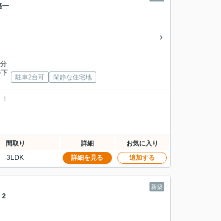
築一
5分
停下
駐車2台可
閑静な住宅地
！！
間取り
詳細
お気に入り
3LDK
詳細を見る
追加する
新築
2