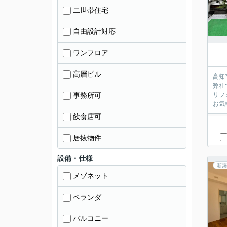
二世帯住宅
自由設計対応
ワンフロア
高層ビル
高知
弊社
事務所可
リフ
お気
飲食店可
居抜物件
設備・仕様
新築
メゾネット
ベランダ
バルコニー