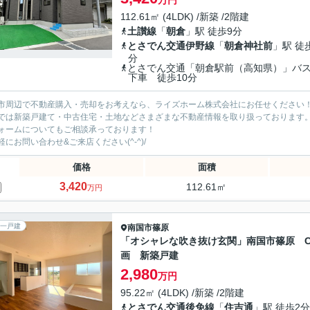
万円
112.61㎡ (4LDK) /新築 /2階建
土讃線
「
朝倉
」駅 徒歩9分
とさでん交通伊野線
「
朝倉神社前
」駅 徒
分
とさでん交通「朝倉駅前（高知県）」バ
下車 徒歩10分
市周辺で不動産購入・売却をお考えなら、ライズホーム株式会社にお任せください
では新築戸建て・中古住宅・土地などさまざまな不動産情報を取り扱っております
ォームについてもご相談承っております！
軽にお問い合わせ&ご来店ください‍(^-^)/
価格
面積
3,420
112.61㎡
万円
一戸建
南国市
篠原
「オシャレな吹き抜け玄関」南国市篠原 
画 新築戸建
2,980
万円
95.22㎡ (4LDK) /新築 /2階建
とさでん交通後免線
「
住吉通
」駅 徒歩2分