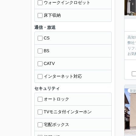
ウォークインクロゼット
床下収納
通信・放送
高知
CS
弊社
リフ
BS
お気
CATV
インターネット対応
セキュリティ
新築
オートロック
TVモニタ付インターホン
宅配ボックス