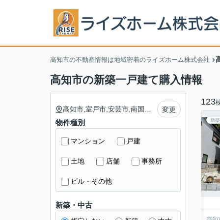
高知市の不動産情報は地域密着のライズホーム株式会社
高知市の新築一戸建て購入情報
123
高知市,室戸市,安芸市,南国市,土佐市,須崎市,宿毛市,土佐清水市,四万十市,香南市,香美市,安芸郡東洋町,安芸郡奈半利町,安芸郡田野町,安芸郡安田町,安芸郡北川村,安芸郡馬路村,安芸郡芸西村,長岡郡本山町,長岡郡大豊町,土佐郡土佐町,土佐郡大川村,吾川郡いの町,吾川郡仁淀川町,高岡郡中土佐町,高岡郡佐川町,高岡郡越知町,高岡郡檮原町,高岡郡日高村,高岡郡津野町,高岡郡四万十町,幡多郡大月町,幡多郡三原村,幡多郡黒潮町
変更
新築
物件種別
マンション
戸建
土地
店舗
事務所
ビル・その他
新築・中古
高知