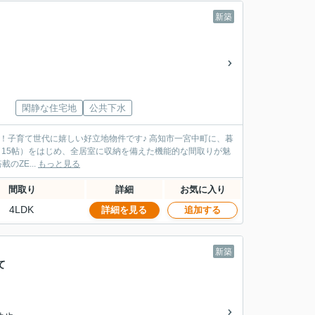
新築
閑静な住宅地
公共下水
（15帖）をはじめ、全居室に収納を備えた機能的な間取りが魅
のZE...
もっと見る
間取り
詳細
お気に入り
4LDK
詳細を見る
追加する
新築
て