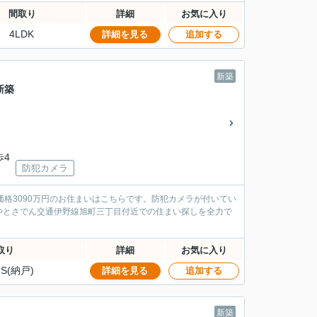
間取り
詳細
お気に入り
4LDK
詳細を見る
追加する
新築
新築
歩4
防犯カメラ
価格3090万円のお住まいはこちらです。防犯カメラが付いてい
やとさでん交通伊野線旭町三丁目付近での住まい探しを全力で
取り
詳細
お気に入り
S(納戸)
詳細を見る
追加する
新築