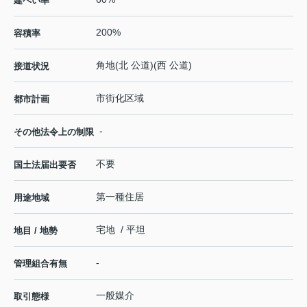
建ぺい率
200%
容積率
角地(北 公道)(西 公道)
接道状況
市街化区域
都市計画
-
その他法令上の制限
不要
国土法届出要否
第一種住居
用途地域
宅地 / 平坦
地目 / 地勢
-
管理組合有無
一般媒介
取引態様