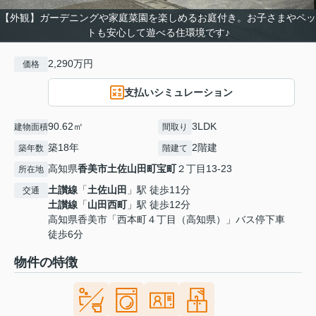
【外観】ガーデニングや家庭菜園を楽しめるお庭付き。お子さまやペッ
トも安心して遊べる住環境です♪
2,290万円
価格
支払いシミュレーション
90.62㎡
3LDK
建物面積
間取り
築18年
2階建
築年数
階建て
高知県
香美市
土佐山田町宝町
２丁目13-23
所在地
土讃線
「
土佐山田
」駅 徒歩11分
交通
土讃線
「
山田西町
」駅 徒歩12分
高知県香美市「西本町４丁目（高知県）」バス停下車
徒歩6分
物件の特徴