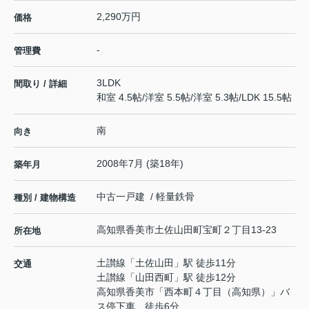
2,290万円
価格
-
管理費
3LDK
間取り / 詳細
和室 4.5帖
/
洋室 5.5帖
/
洋室 5.3帖
/
LDK 15.5帖
南
向き
2008年7月 (築18年)
築年月
中古一戸建 / 軽量鉄骨
種別 / 建物構造
高知県
香美市
土佐山田町宝町
２丁目13-23
所在地
土讃線
「
土佐山田
」駅 徒歩11分
交通
土讃線
「
山田西町
」駅 徒歩12分
高知県香美市「西本町４丁目（高知県）」バ
ス停下車 徒歩6分