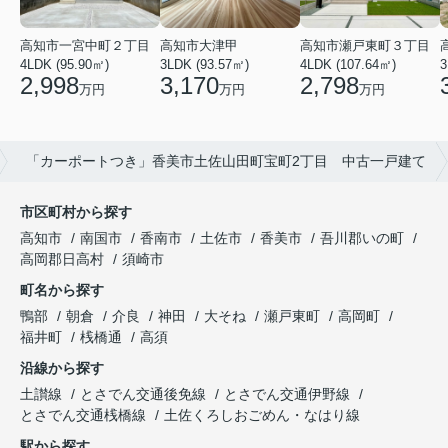
高知市瀬戸東町３丁目
高知市一宮中町２丁目
高知市大津甲
4LDK (107.64㎡)
3
4LDK (95.90㎡)
3LDK (93.57㎡)
2,798
2,998
3,170
万円
万円
万円
「カーポートつき」香美市土佐山田町宝町2丁目 中古一戸建て
市区町村から探す
高知市
南国市
香南市
土佐市
香美市
吾川郡いの町
高岡郡日高村
須崎市
町名から探す
鴨部
朝倉
介良
神田
大そね
瀬戸東町
高岡町
福井町
桟橋通
高須
沿線から探す
土讃線
とさでん交通後免線
とさでん交通伊野線
とさでん交通桟橋線
土佐くろしおごめん・なはり線
駅から探す