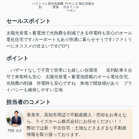
バストイレ
室内洗濯機
TVモニタ
独立洗面台
別
置場
付きインタ
ーホン
セールスポイント
太陽光発電＋蓄電池で光熱費を削減できる停電時も安心のオール
電化住宅です♪カーポートもあり快適に暮らせそうです♪ファミリ
ーにオススメの住まいです(^O^)
ポイント
ハザードなしで子育て世帯にも嬉しい住環境
並列駐車６台
可で来客時も安心
太陽光発電＋蓄電池搭載のオール電化住宅。
光熱費の削減
停電時も安心ですね
角地で開放感があり
プラ
イバシーも確保しやすい立地
担当者のコメント
香美市、高知市周辺で不動産購入・売却をお考えな
ら、ライズホーム株式会社にお任せください！！
弊社では新・中古住宅・土地などさまざまな不動産
門田 大介
情報を取り扱っております。