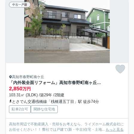
中古一戸建
高知市春野町南ケ丘
「内外装全面リフォーム」高知市春野町南ヶ丘9丁目 中古一戸建て
2,850
万円
103.31㎡ (3LDK) /築29年 /2階建
とさでん交通桟橋線「桟橋通五丁目」駅 徒歩74分
駐車2台可
閑静な住宅地
高知市周辺で不動産購入・売却をお考えなら、ライズホーム株式会社に
お任せください！！ 弊社では戸建て(新・中古)住宅・土地...
もっと見る