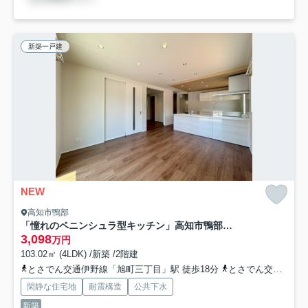
新築一戸建
NEW
高知市鴨部
「憧れのペニンシュラ型キッチン」高知市鴨部9 新築一戸建て
3,098
万円
103.02㎡ (4LDK) /新築 /2階建
とさでん交通伊野線「旭町三丁目」駅 徒歩18分
とさでん交通「鏡川団地前」バス停下車 徒歩4分
閑静な住宅地
耐震構造
公共下水
新築