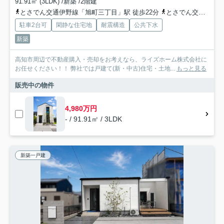
91.91㎡ (3LDK) /新築 /2階建
とさでん交通伊野線「旭町三丁目」駅 徒歩22分
とさでん交通「三所神社通」バス停下車 徒歩2分
駐車2台可
閑静な住宅地
耐震構造
公共下水
新築
高知市周辺で不動産購入・売却をお考えなら、ライズホーム株式会社に
お任せください！！ 弊社では戸建て(新・中古)住宅・土地...
もっと見る
販売中の物件
4,980万円
- / 91.91㎡ / 3LDK
新築一戸建