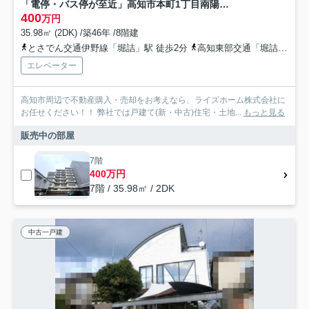
「電停・バス停が至近」高知市本町1丁目南陽スカイメゾン 中古マンション
400
万円
35.98㎡ (2DK) /築46年 /8階建
とさでん交通伊野線「堀詰」駅 徒歩2分
高知東部交通「堀詰（バス）」バス停下車 徒歩2分
エレベーター
高知市周辺で不動産購入・売却をお考えなら、ライズホーム株式会社に
お任せください！！ 弊社では戸建て(新・中古)住宅・土地...
もっと見る
販売中の部屋
7階
400万円
7階 / 35.98㎡ / 2DK
中古一戸建