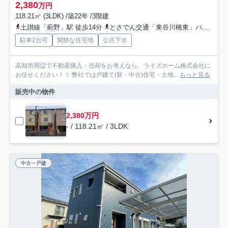
2,380
万円
118.21㎡ (3LDK) /築22年 /3階建
土讃線「薊野」駅 徒歩14分
とさでん交通「東谷川橋東」バス停下車 徒歩4分
駐車2台可
閑静な住宅地
公共下水
高知市周辺で不動産購入・売却をお考えなら、ライズホーム株式会社に
お任せください！！ 弊社では戸建て(新・中古)住宅・土地...
もっと見る
販売中の物件
2,380万円
- / 118.21㎡ / 3LDK
中古一戸建