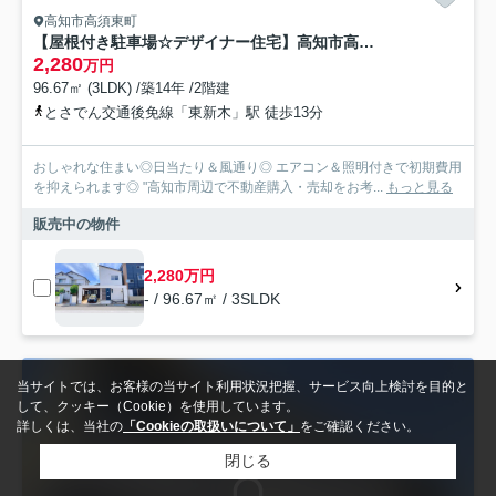
高知市高須東町
【屋根付き駐車場☆デザイナー住宅】高知市高須東町 中古一戸建て
2,280
万円
96.67㎡ (3LDK) /築14年 /2階建
とさでん交通後免線「東新木」駅 徒歩13分
おしゃれな住まい◎日当たり＆風通り◎ エアコン＆照明付きで初期費用
を抑えられます◎ "高知市周辺で不動産購入・売却をお考...
もっと見る
販売中の物件
2,280万円
- / 96.67㎡ / 3SLDK
当サイトでは、お客様の当サイト利用状況把握、サービス向上検討を目的と
して、クッキー（Cookie）を使用しています。
詳しくは、当社の
「Cookieの取扱いについて」
をご確認ください。
閉じる