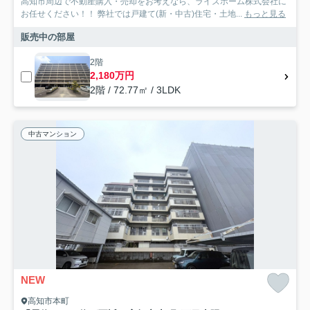
高知市周辺で不動産購入・売却をお考えなら、ライズホーム株式会社に
お任せください！！ 弊社では戸建て(新・中古)住宅・土地...
もっと見る
販売中の部屋
2階
2,180万円
2階 / 72.77㎡ / 3LDK
中古マンション
NEW
高知市本町