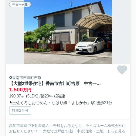
中古一戸建
香南市吉川町吉原
【大型2世帯住宅】香南市吉川町吉原 中古一戸建て
1,500
万円
190.37㎡ (5LDK) /築20年 /2階建
土佐くろしおごめん・なはり線「よしかわ」駅 徒歩21分
駐車2台可
高知市周辺で不動産購入・売却をお考えなら、ライズホーム株式会社に
お任せください！！ 弊社では戸建て(新・中古)住宅・土地...
もっと見る