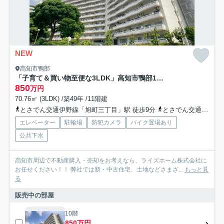
NEW
高知市鴨部
「子育て＆買い物至便な3LDK」高知市鴨部1丁目鏡川コーポ 中古マンション
850
万円
70.76㎡ (3LDK) /築49年 /11階建
とさでん交通伊野線「旭町三丁目」駅 徒歩9分
とさでん交通「鴨田小学校通西」バス停下車 徒歩6分
エレベーター
駐輪場
防犯カメラ
バイク置場あり
公共下水
高知市周辺で不動産購入・売却をお考えなら、ライズホーム株式会社に
お任せください！！ 弊社では新・中古住宅、土地などさまざ...
もっと見
る
販売中の部屋
10階
850万円