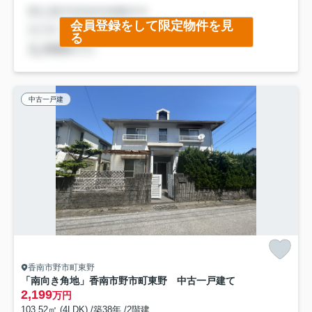
会員登録をして限定物件を見
る
中古一戸建
香南市野市町東野
「南向き角地」香南市野市町東野 中古一戸建て
2,199
万円
103.52㎡ (4LDK) /築38年 /2階建