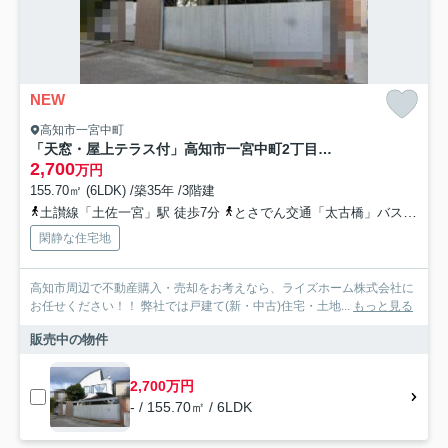
NEW
高知市一宮中町
「天窓・屋上テラス付」高知市一宮中町2丁目 中古一戸建て
2,700
万円
155.70㎡ (6LDK) /築35年 /3階建
土讃線「土佐一宮」駅 徒歩7分
とさでん交通「太古橋」バス停下車 徒歩8分
閑静な住宅地
高知市周辺で不動産購入・売却をお考えなら、ライズホーム株式会社に
お任せください！！ 弊社では戸建て(新・中古)住宅・土地...
もっと見る
販売中の物件
2,700万円
- / 155.70㎡ / 6LDK