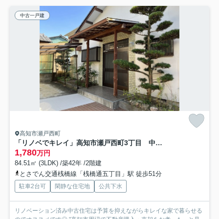
中古一戸建
高知市瀬戸西町
「リノベでキレイ」高知市瀬戸西町3丁目 中古一戸建て
1,780
万円
84.51㎡ (3LDK) /築42年 /2階建
とさでん交通桟橋線「桟橋通五丁目」駅 徒歩51分
駐車2台可
閑静な住宅地
公共下水
リノベーション済み中古住宅は予算を抑えながらキレイな家で暮らせる