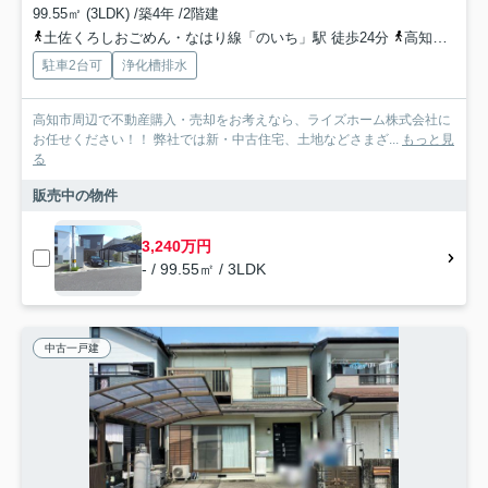
99.55㎡ (3LDK) /築4年 /2階建
土佐くろしおごめん・なはり線「のいち」駅 徒歩24分
高知県香南市「大日寺（高知県）」バス停下車 徒歩2分
駐車2台可
浄化槽排水
高知市周辺で不動産購入・売却をお考えなら、ライズホーム株式会社に
お任せください！！ 弊社では新・中古住宅、土地などさまざ...
もっと見
る
販売中の物件
3,240万円
- / 99.55㎡ / 3LDK
中古一戸建