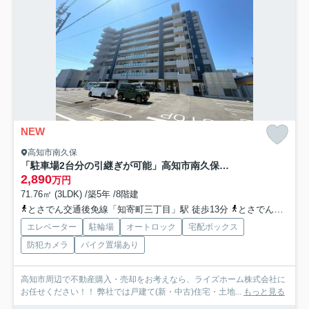
NEW
高知市南久保
「駐車場2台分の引継ぎが可能」高知市南久保サーパス南久保グランフォート 中古マンション
2,890
万円
71.76㎡ (3LDK) /築5年 /8階建
とさでん交通後免線「知寄町三丁目」駅 徒歩13分
とさでん交通「南御座」バス停下車 徒歩10分
エレベーター
駐輪場
オートロック
宅配ボックス
防犯カメラ
バイク置場あり
高知市周辺で不動産購入・売却をお考えなら、ライズホーム株式会社に
お任せください！！ 弊社では戸建て(新・中古)住宅・土地...
もっと見る