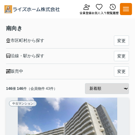
南向き
市区町村から探す
変更
沿線・駅から探す
変更
販売中
変更
146
棟
146
件（会員物件 43件）
中古マンション