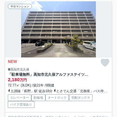
中古マンション
NEW
高知市北久保
「駐車場無料」高知市北久保アルファステイツ北久保 中古マンション
2,180
万円
72.77㎡ (3LDK) /築21年 /9階建
土讃線「薊野」駅 徒歩18分
とさでん交通「北御座」バス停下車 徒歩6分
エレベーター
駐輪場
オートロック
宅配ボックス
バイク置場あり