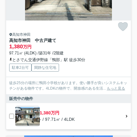
高知市神田
高知市神田 中古戸建て
1,380
万円
97.71㎡ (4LDK) /築31年 /2階建
とさでん交通伊野線「鴨部」駅 徒歩30分
駐車2台可
閑静な住宅地
徒歩25分の場所に鴨田小学校があります。使い勝手が良いシステムキッ
チンがある物件です。4LDKの物件で、開放感のある生活...
もっと見る
販売中の物件
1,380万円
- / 97.71㎡ / 4LDK