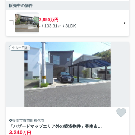
販売中の物件
2,850万円
- / 103.31㎡ / 3LDK
中古一戸建
香南市野市町母代寺
「ハザードマップエリア外の築浅物件」香南市野市町母代寺 中古一戸建て
3,240
万円