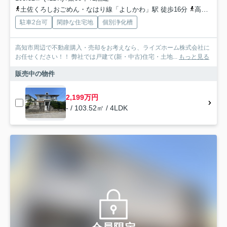
土佐くろしおごめん・なはり線「よしかわ」駅 徒歩16分
高知東部交通「馬袋」バス停下車 徒歩3分
駐車2台可
閑静な住宅地
個別浄化槽
高知市周辺で不動産購入・売却をお考えなら、ライズホーム株式会社に
お任せください！！ 弊社では戸建て(新・中古)住宅・土地...
もっと見る
販売中の物件
2,199万円
- / 103.52㎡ / 4LDK