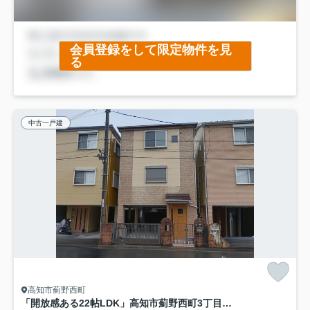
会員登録をして限定物件を見
る
中古一戸建
高知市薊野西町
「開放感ある22帖LDK」高知市薊野西町3丁目 中古一戸建て