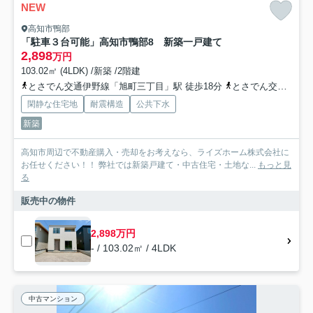
NEW
高知市鴨部
「駐車３台可能」高知市鴨部8 新築一戸建て
2,898
万円
103.02㎡ (4LDK) /新築 /2階建
とさでん交通伊野線「旭町三丁目」駅 徒歩18分
とさでん交通「鴨田小学校前通」バス停下車 徒歩6分
閑静な住宅地
耐震構造
公共下水
新築
高知市周辺で不動産購入・売却をお考えなら、ライズホーム株式会社に
お任せください！！ 弊社では新築戸建て・中古住宅・土地な...
もっと見
る
販売中の物件
2,898万円
- / 103.02㎡ / 4LDK
中古マンション