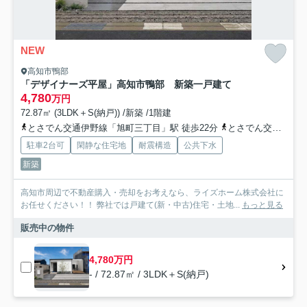
NEW
高知市鴨部
「デザイナーズ平屋」高知市鴨部 新築一戸建て
4,780
万円
72.87㎡ (3LDK＋S(納戸)) /新築 /1階建
とさでん交通伊野線「旭町三丁目」駅 徒歩22分
とさでん交通「三所神社通」バス停下車 徒歩2分
駐車2台可
閑静な住宅地
耐震構造
公共下水
新築
高知市周辺で不動産購入・売却をお考えなら、ライズホーム株式会社に
お任せください！！ 弊社では戸建て(新・中古)住宅・土地...
もっと見る
販売中の物件
4,780万円
- / 72.87㎡ / 3LDK＋S(納戸)