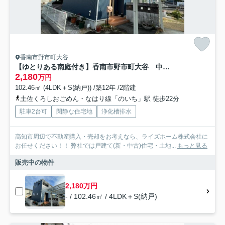
香南市野市町大谷
【ゆとりある南庭付き】香南市野市町大谷 中古一戸建て
2,180
万円
102.46㎡ (4LDK＋S(納戸)) /築12年 /2階建
土佐くろしおごめん・なはり線「のいち」駅 徒歩22分
駐車2台可
閑静な住宅地
浄化槽排水
高知市周辺で不動産購入・売却をお考えなら、ライズホーム株式会社に
お任せください！！ 弊社では戸建て(新・中古)住宅・土地...
もっと見る
販売中の物件
2,180万円
- / 102.46㎡ / 4LDK＋S(納戸)