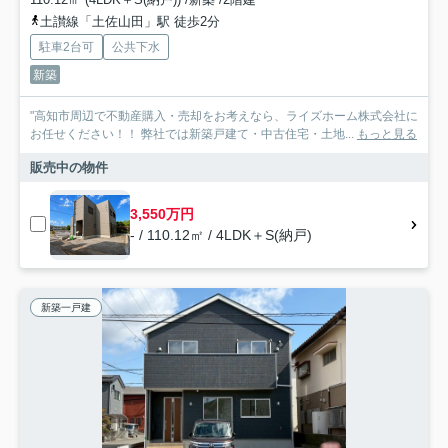
土讃線「土佐山田」駅 徒歩2分
駐車2台可
公共下水
新築
"高知市周辺で不動産購入・売却をお考えなら、ライズホーム株式会社に
お任せください！！ 弊社では新築戸建て・中古住宅・土地...
もっと見る
販売中の物件
3,550万円
- / 110.12㎡ / 4LDK＋S(納戸)
新築一戸建