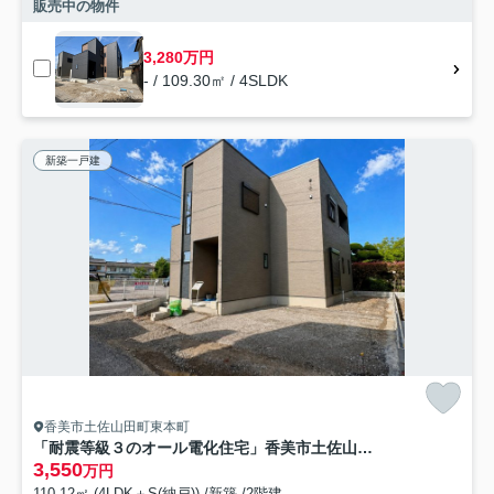
販売中の物件
3,280万円
- / 109.30㎡ / 4SLDK
新築一戸建
香美市土佐山田町東本町
「耐震等級３のオール電化住宅」香美市土佐山田町東本町1号地 新築一戸建て
3,550
万円
110.12㎡ (4LDK＋S(納戸)) /新築 /2階建