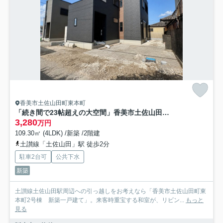
香美市土佐山田町東本町
「続き間で23帖超えの大空間」香美市土佐山田町東本町2号棟 新築一戸建て
3,280
万円
109.30㎡ (4LDK) /新築 /2階建
土讃線「土佐山田」駅 徒歩2分
駐車2台可
公共下水
新築
土讃線土佐山田駅周辺への引っ越しをお考えなら「香美市土佐山田町東
本町2号棟 新築一戸建て」。来客時重宝する和室が、リビン...
もっと
見る