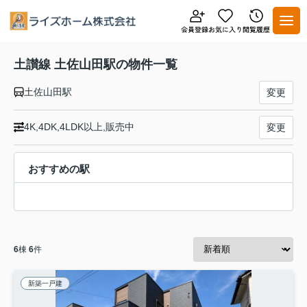
土讃線 土佐山田駅の物件一覧
土佐山田駅
変更
4K,4DK,4LDK以上,販売中
変更
おすすめの駅
6
棟
6
件
新築一戸建