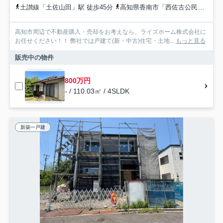
土讃線「土佐山田」駅 徒歩45分
高知県香南市「西佐古公民館東」バス停下車 徒歩3分
高知市周辺で不動産購入・売却をお考えなら、ライズホーム株式会社に
お任せください！！ 弊社では戸建て(新・中古)住宅・土地...
もっと見る
販売中の物件
800万円
- / 110.03㎡ / 4SLDK
新築一戸建