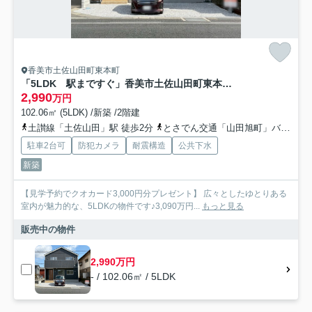
香美市土佐山田町東本町
「5LDK 駅まですぐ」香美市土佐山田町東本町第1号棟
2,990
万円
102.06㎡ (5LDK) /新築 /2階建
土讃線「土佐山田」駅 徒歩2分
とさでん交通「山田旭町」バス停下車 徒歩2分
駐車2台可
防犯カメラ
耐震構造
公共下水
新築
【見学予約でクオカード3,000円分プレゼント】 広々としたゆとりある
室内が魅力的な、5LDKの物件です♪3,090万円...
もっと見る
販売中の物件
2,990万円
- / 102.06㎡ / 5LDK