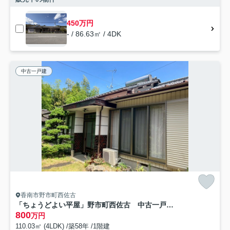
450万円
- / 86.63㎡ / 4DK
中古一戸建
香南市野市町西佐古
「ちょうどよい平屋」野市町西佐古 中古一戸建て
800
万円
110.03㎡ (4LDK) /築58年 /1階建