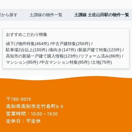
駅から探す
土讃線の物件一覧
土讃線 土佐山田駅の物件一覧
おすすめこだわり特集
値下げ物件特集(464件)
中古戸建特集(256件)
駐車場2台以上(155件)
南向き(147件)
新築戸建て特集(123件)
高知市の新築一戸建て購入情報(123件)
リフォーム済み(86件)
マンション(85件)
中古マンション特集(85件)
土地(75件)
〒780-8019
高知県高知市北竹島町6-9
営業時間：10:00～19:30
定休日：不定休