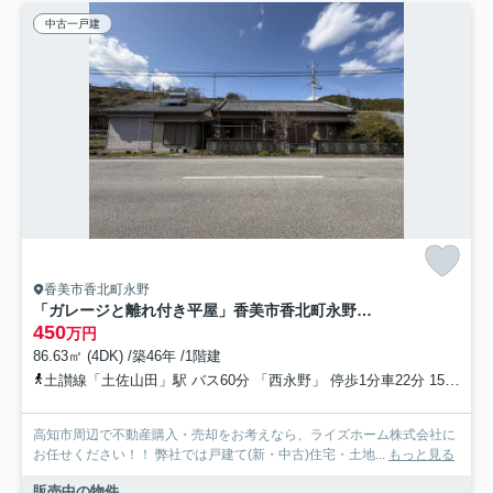
中古一戸建
香美市香北町永野
「ガレージと離れ付き平屋」香美市香北町永野 中古一戸建て
450
万円
86.63㎡ (4DK) /築46年 /1階建
土讃線「土佐山田」駅 バス60分 「西永野」 停歩1分車22分 15.0km
高知市周辺で不動産購入・売却をお考えなら、ライズホーム株式会社に
お任せください！！ 弊社では戸建て(新・中古)住宅・土地...
もっと見る
販売中の物件