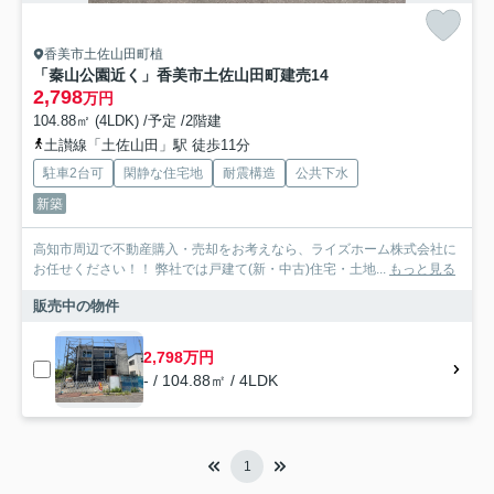
香美市土佐山田町植
「秦山公園近く」香美市土佐山田町建売14
2,798
万円
104.88㎡ (4LDK) /予定 /2階建
土讃線「土佐山田」駅 徒歩11分
駐車2台可
閑静な住宅地
耐震構造
公共下水
新築
高知市周辺で不動産購入・売却をお考えなら、ライズホーム株式会社に
お任せください！！ 弊社では戸建て(新・中古)住宅・土地...
もっと見る
販売中の物件
2,798万円
- / 104.88㎡ / 4LDK
1