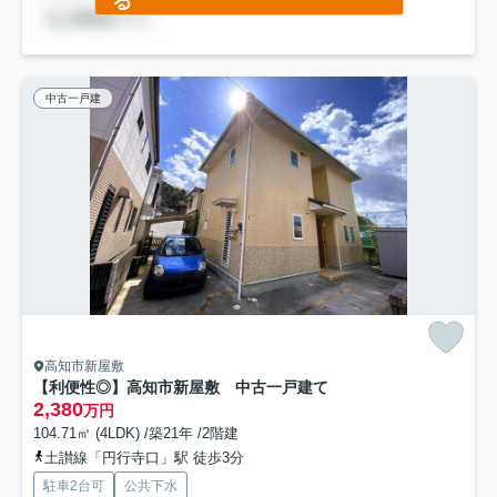
る
中古一戸建
高知市新屋敷
【利便性◎】高知市新屋敷 中古一戸建て
2,380
万円
104.71㎡ (4LDK) /築21年 /2階建
土讃線「円行寺口」駅 徒歩3分
駐車2台可
公共下水