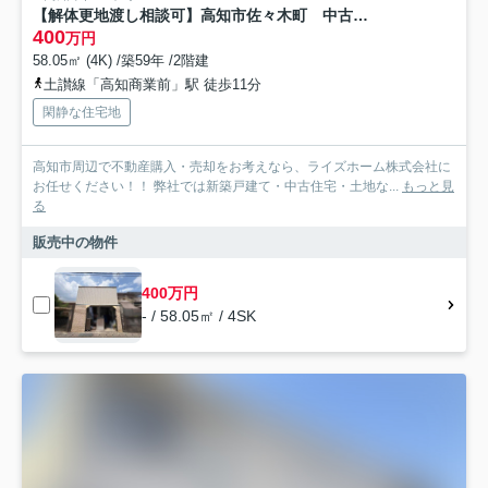
【解体更地渡し相談可】高知市佐々木町 中古一戸建て
400
万円
58.05㎡ (4K) /築59年 /2階建
土讃線「高知商業前」駅 徒歩11分
閑静な住宅地
高知市周辺で不動産購入・売却をお考えなら、ライズホーム株式会社に
お任せください！！ 弊社では新築戸建て・中古住宅・土地な...
もっと見
る
販売中の物件
400万円
- / 58.05㎡ / 4SK