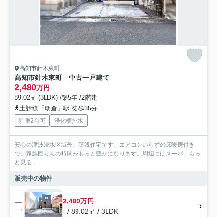
高知市針木東町
高知市針木東町 中古一戸建て
2,480
万円
89.02㎡ (3LDK) /築5年 /2階建
土讃線「朝倉」駅 徒歩35分
駐車2台可
浄化槽排水
安心の津波浸水区域外、築浅住宅です。エアコンいらずの床暖房付き
で、家族団らんの時間がもっと豊かになります。周辺にはスーパ...
もっ
と見る
販売中の物件
2,480万円
- / 89.02㎡ / 3LDK