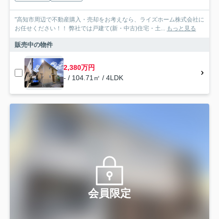
"高知市周辺で不動産購入・売却をお考えなら、ライズホーム株式会社に
お任せください！！ 弊社では戸建て(新・中古)住宅・土...
もっと見る
販売中の物件
2,380万円
- / 104.71㎡ / 4LDK
会員限定