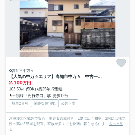
高知市中万々
【人気の中万々エリア】高知市中万々 中古一戸建て
2,100
万円
103.50㎡ (5DK) /築25年 /2階建
土讃線「円行寺口」駅 徒歩12分
駐車2台可
閑静な住宅地
公共下水
津波浸水区域外で安心！南庭＆倉庫付き！1階に広々和室、2階には独立
性の高い3部屋を配置。家族が多くても快適に暮らせる住ま...
もっと見
る