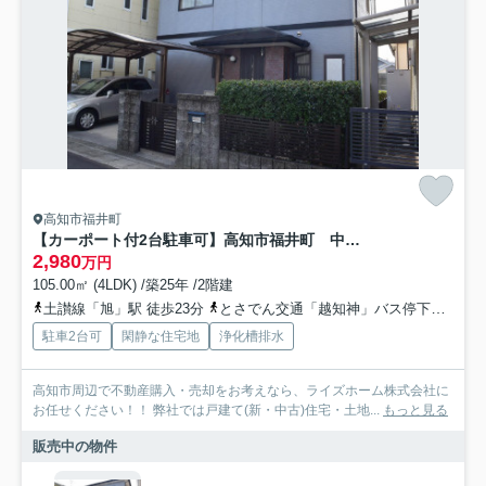
高知市福井町
【カーポート付2台駐車可】高知市福井町 中古一戸建て
2,980
万円
105.00㎡ (4LDK) /築25年 /2階建
土讃線「旭」駅 徒歩23分
とさでん交通「越知神」バス停下車 徒歩3分
駐車2台可
閑静な住宅地
浄化槽排水
高知市周辺で不動産購入・売却をお考えなら、ライズホーム株式会社に
お任せください！！ 弊社では戸建て(新・中古)住宅・土地...
もっと見る
販売中の物件