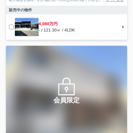
耐火構造を採用！約17帖の広々LDKは木目の格子が彩るデ...
もっと見る
販売中の物件
4,080万円
- / 121.30㎡ / 4LDK
会員限定