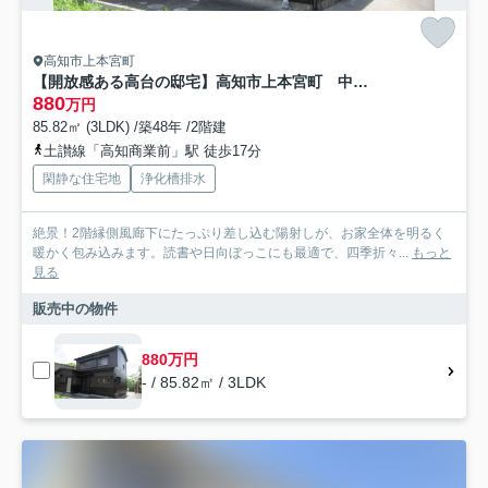
高知市上本宮町
【開放感ある高台の邸宅】高知市上本宮町 中古一戸建て
880
万円
85.82㎡ (3LDK) /築48年 /2階建
土讃線「高知商業前」駅 徒歩17分
閑静な住宅地
浄化槽排水
絶景！2階縁側風廊下にたっぷり差し込む陽射しが、お家全体を明るく
暖かく包み込みます。読書や日向ぼっこにも最適で、四季折々...
もっと
見る
販売中の物件
880万円
- / 85.82㎡ / 3LDK