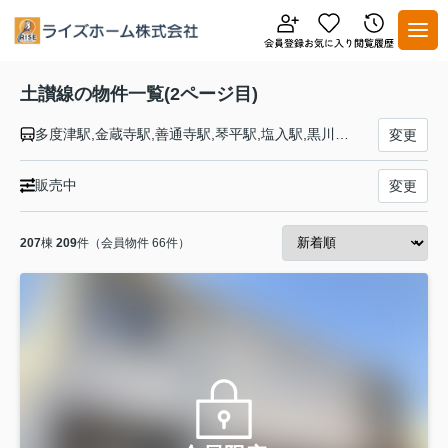
土讃線の物件一覧(2ページ目)
多度津駅,金蔵寺駅,善通寺駅,琴平駅,塩入駅,黒川駅,讃岐財田駅,坪尻駅,箸蔵駅,佃駅,阿波池田駅,三縄駅,祖谷口駅,阿波川口駅,小歩危駅,大歩危駅,土佐岩原駅,豊永駅,大田口駅,土佐穴内駅,大杉駅,土佐北川駅,角茂谷駅,繁藤駅,新改駅,土佐山田駅,山田西町駅,土佐長岡駅,後免駅,土佐大津駅,布師田駅,土佐一宮駅,薊野駅,高知駅,入明駅,円行寺口駅,旭駅,高知商業前駅,朝倉駅,枝川駅,伊野駅,波川駅,小村神社前駅,日下駅,岡花駅,土佐加茂駅,西佐川駅,佐川駅,襟野々駅,斗賀野駅,吾桑駅,多ノ郷駅,大間駅,須崎駅,土佐新荘駅,安和駅,土佐久礼駅,影野駅,六反地駅,仁井田駅,窪川駅
変更
販売中
変更
207
棟
209
件（会員物件 66件）