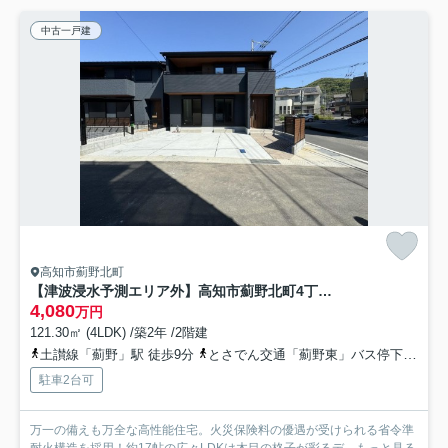
中古一戸建
高知市薊野北町
【津波浸水予測エリア外】高知市薊野北町4丁目 中古一戸建て
4,080
万円
121.30㎡ (4LDK) /築2年 /2階建
土讃線「薊野」駅 徒歩9分
とさでん交通「薊野東」バス停下車 徒歩8分
駐車2台可
万一の備えも万全な高性能住宅。火災保険料の優遇が受けられる省令準