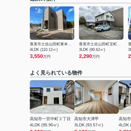
香美市土佐山田町東本町２丁目
香美市土佐山田町宝町２丁目
4LDK (110.12㎡)
3LDK (90.62㎡)
3
3,550
2,290
2
万円
万円
よく見られている物件
高知市一宮中町２丁目
高知市大津甲
高知市
4LDK (95.90㎡)
3LDK (93.57㎡)
4LDK 