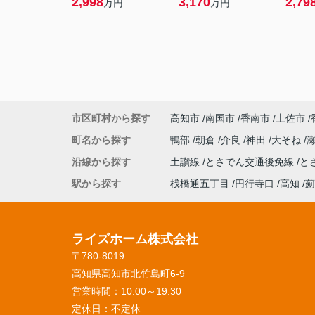
2,998
3,170
2,79
万円
万円
市区町村から探す
高知市
南国市
香南市
土佐市
町名から探す
鴨部
朝倉
介良
神田
大そね
沿線から探す
土讃線
とさでん交通後免線
と
駅から探す
桟橋通五丁目
円行寺口
高知
薊
ライズホーム株式会社
〒780-8019
高知県高知市北竹島町6-9
営業時間：
10:00～19:30
定休日：
不定休