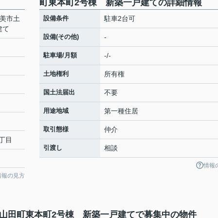
町東本町2号棟 新築一戸建ての詳細情報
香美市土
設備条件
駐車2台可
建て
設備(その他)
-
駐車場/月額
-/-
土地権利
所有権
国土法届出
不要
用途地域
第一種住居
取引態様
仲介
丁目
引渡し
相談
情報
情報の見方
佐山田町東本町2号棟 新築一戸建てで募集中の物件