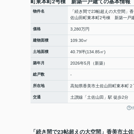
町東本町2号棟 新築一戸建ての基本情報
物件名
「続き間で23帖超えの大空間」
佐山田町東本町2号棟 新築一戸
価格
3,280万円
建物面積
109.30㎡
土地面積
40.79坪(134.85㎡)
築年月
2026年5月（新築）
総戸数
-
所在地
高知県
香美市
土佐山田町東本町
２
交通
土讃線
「
土佐山田
」駅 徒歩2分
「続き間で23帖超えの大空間」香美市土