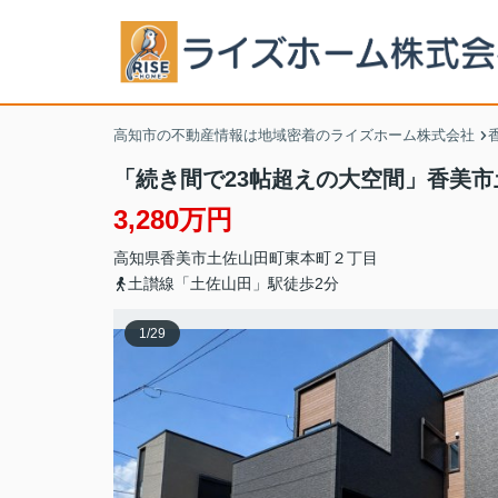
高知市の不動産情報は地域密着のライズホーム株式会社
「続き間で23帖超えの大空間」香美
3,280万円
高知県
香美市
土佐山田町東本町
２丁目
土讃線「土佐山田」駅徒歩2分
1
/
29