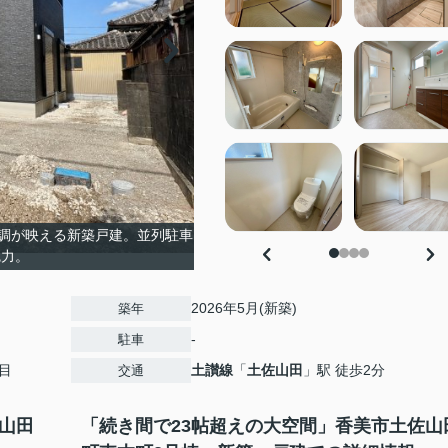
調が映える新築戸建。並列駐車
魅力。
2026年5月(新築)
築年
-
駐車
目
土讃線
「
土佐山田
」駅 徒歩2分
交通
山田
「続き間で23帖超えの大空間」香美市土佐山