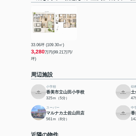
33.06坪 (109.30㎡)
3,280
万円(99.21万円/
坪)
周辺施設
小学校
幼
香美市立山田小学校
土
325ｍ（5分）
4
スーパー
中
マルナカ土佐山田店
香
561ｍ（8分）
1
近隣の物件