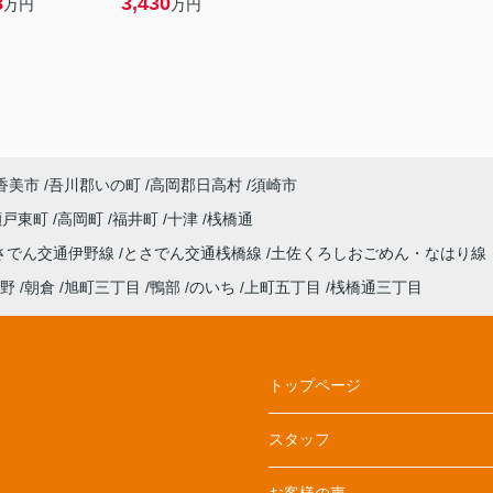
8
3,430
万円
万円
香美市
吾川郡いの町
高岡郡日高村
須崎市
瀬戸東町
高岡町
福井町
十津
桟橋通
さでん交通伊野線
とさでん交通桟橋線
土佐くろしおごめん・なはり線
野
朝倉
旭町三丁目
鴨部
のいち
上町五丁目
桟橋通三丁目
トップページ
スタッフ