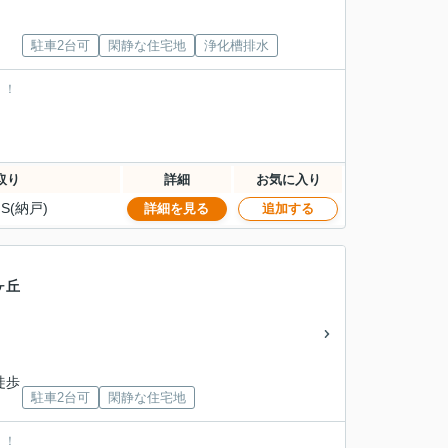
」
駐車2台可
閑静な住宅地
浄化槽排水
！！
取り
詳細
お気に入り
S(納戸)
詳細を見る
追加する
ヶ丘
徒歩
駐車2台可
閑静な住宅地
！！