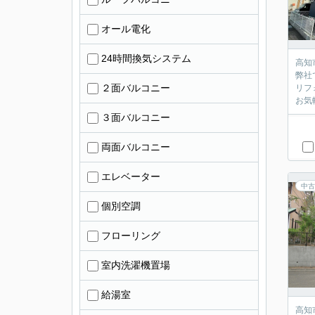
オール電化
24時間換気システム
高知
弊社
２面バルコニー
リフ
お気
３面バルコニー
両面バルコニー
エレベーター
中古
個別空調
フローリング
室内洗濯機置場
給湯室
高知