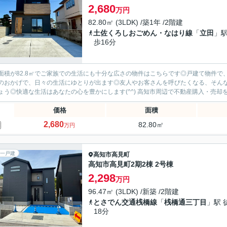
2,680
万円
82.80㎡ (3LDK) /築1年 /2階建
土佐くろしおごめん・なはり線
「
立田
」駅
歩16分
面積が82.8㎡でご家族での生活にも十分な広さの物件はこちらです◎戸建て物件で
Kのおかげで、日々の生活にゆとりが出ます◎友人やお客さんを呼びたくなる、そん
ましょう◎快適な生活はあなたの心を豊かにします(^^) 高知
価格
面積
2,680
82.80㎡
万円
一戸建
高知市
高見町
高知市高見町2期2棟 2号棟
2,298
万円
96.47㎡ (3LDK) /新築 /2階建
とさでん交通桟橋線
「
桟橋通三丁目
」駅 
18分