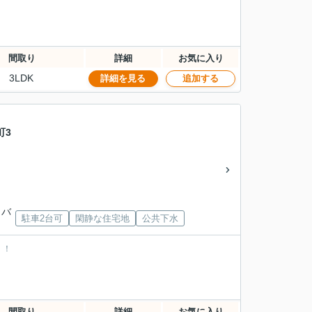
間取り
詳細
お気に入り
3LDK
詳細を見る
追加する
町3
」バ
駐車2台可
閑静な住宅地
公共下水
！！
間取り
詳細
お気に入り