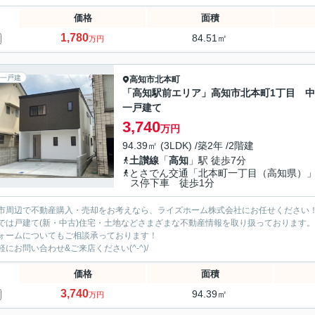
価格
面積
1,780
84.51㎡
万円
一戸建
高知市
北本町
「高知駅前エリア」高知市北本町1丁目 
一戸建て
3,740
万円
94.39㎡ (3LDK) /築2年 /2階建
土讃線
「
高知
」駅 徒歩7分
とさでん交通「北本町一丁目（高知県）
ス停下車 徒歩1分
市周辺で不動産購入・売却をお考えなら、ライズホーム株式会社にお任せください
では戸建て(新・中古)住宅・土地などさまざまな不動産情報を取り扱っております。
ォームについてもご相談承っております！
軽にお問い合わせ&ご来店ください‍(^-^)/
価格
面積
3,740
94.39㎡
万円