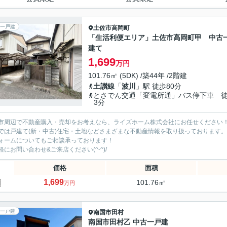
一戸建
土佐市
高岡町
「生活利便エリア」土佐市高岡町甲 中古
建て
1,699
万円
101.76㎡ (5DK) /築44年 /2階建
土讃線
「
波川
」駅 徒歩80分
とさでん交通「変電所通」バス停下車 
3分
市周辺で不動産購入・売却をお考えなら、ライズホーム株式会社にお任せください
では戸建て(新・中古)住宅・土地などさまざまな不動産情報を取り扱っております。
ォームについてもご相談承っております！
軽にお問い合わせ&ご来店ください‍(^-^)/
価格
面積
1,699
101.76㎡
万円
一戸建
南国市
田村
南国市田村乙 中古一戸建