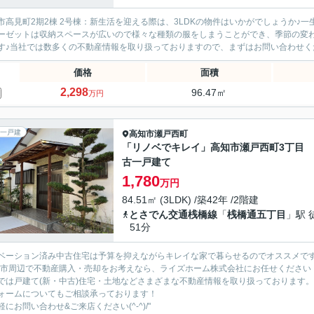
市高見町2期2棟 2号棟：新生活を迎える際は、3LDKの物件はいかがでしょうか♪
ーゼットは収納スペースが広いので様々な種類の服をしまうことができ、季節の変
す♪当社では数多くの不動産情報を取り扱っておりますので、まずはお問い合わせください(
価格
面積
2,298
96.47㎡
万円
一戸建
高知市
瀬戸西町
「リノベでキレイ」高知市瀬戸西町3丁目
古一戸建て
1,780
万円
84.51㎡ (3LDK) /築42年 /2階建
とさでん交通桟橋線
「
桟橋通五丁目
」駅 
51分
ベーション済み中古住宅は予算を抑えながらキレイな家で暮らせるのでオススメで
知市周辺で不動産購入・売却をお考えなら、ライズホーム株式会社にお任せください
では戸建て(新・中古)住宅・土地などさまざまな不動産情報を取り扱っております。
ォームについてもご相談承っております！
軽にお問い合わせ&ご来店ください‍(^-^)/"