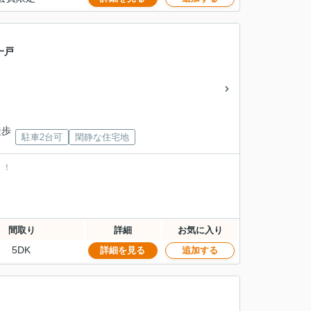
一戸
徒歩
駐車2台可
閑静な住宅地
！！
間取り
詳細
お気に入り
5DK
詳細を見る
追加する