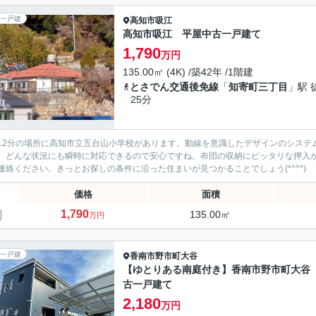
一戸建
高知市
吸江
高知市吸江 平屋中古一戸建て
1,790
万円
135.00㎡ (4K) /築42年 /1階建
とさでん交通後免線
「
知寄町三丁目
」駅 
25分
12分の場所に高知市立五台山小学校があります。動線を意識したデザインのシステ
、どんな状況にも瞬時に対応できるので安心ですね。布団の収納にピッタリな押入
連絡ください。きっとお探しの条件に沿った住まいが見つかることでしょう(*^^*)
価格
面積
1,790
135.00㎡
万円
一戸建
香南市
野市町大谷
【ゆとりある南庭付き】香南市野市町大谷
古一戸建て
2,180
万円