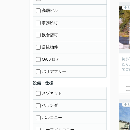
中古
高層ビル
事務所可
飲食店可
居抜物件
OAフロア
徒歩
たら
でご
バリアフリー
設備・仕様
メゾネット
ベランダ
中古
バルコニー
ルーフバルコニー