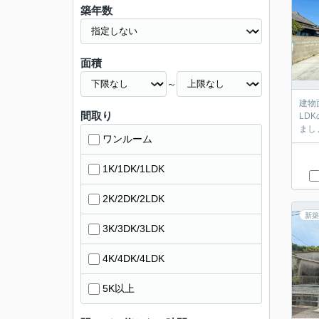
築年数
面積
～
建物
間取り
LD
ワンルーム
1K/1DK/1LDK
2K/2DK/2LDK
新築
3K/3DK/3LDK
4K/4DK/4LDK
5K以上