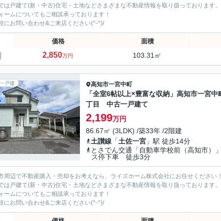
では戸建て(新・中古)住宅・土地などさまざまな不動産情報を取り扱っております。
ォームについてもご相談承っております！
軽にお問い合わせ&ご来店ください‍(^-^)/
価格
面積
2,850
103.31㎡
万円
一戸建
高知市
一宮中町
「全室6帖以上×豊富な収納」高知市一宮中
丁目 中古一戸建て
2,199
万円
86.67㎡ (3LDK) /築33年 /2階建
土讃線
「
土佐一宮
」駅 徒歩14分
とさでん交通「自動車学校前（高知市）
ス停下車 徒歩3分
市周辺で不動産購入・売却をお考えなら、ライズホーム株式会社にお任せください
では戸建て(新・中古)住宅・土地などさまざまな不動産情報を取り扱っております。
ォームについてもご相談承っております！
軽にお問い合わせ&ご来店ください‍(^-^)/
価格
面積