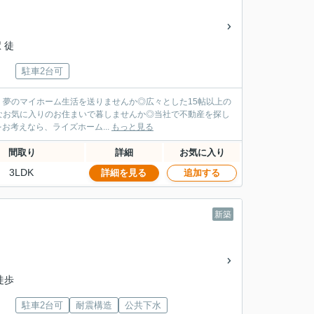
 徒
駐車2台可
、夢のマイホーム生活を送りませんか◎広々とした15帖以上の
なお気に入りのお住まいで暮しませんか◎当社で不動産を探し
市周辺で不動産購入・売却をお考えなら、ライズホーム...
もっと見る
間取り
詳細
お気に入り
3LDK
詳細を見る
追加する
新築
徒歩
駐車2台可
耐震構造
公共下水