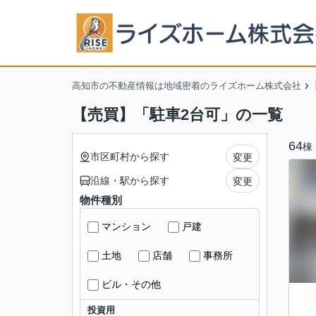
高知市の不動産情報は地域密着のライズホーム株式会社
【売買】「駐車2台可」の一覧
64
棟
市区町村から探す
変更
沿線・駅から探す
変更
物件種別
マンション
戸建
土地
店舗
事務所
ビル・その他
投資用