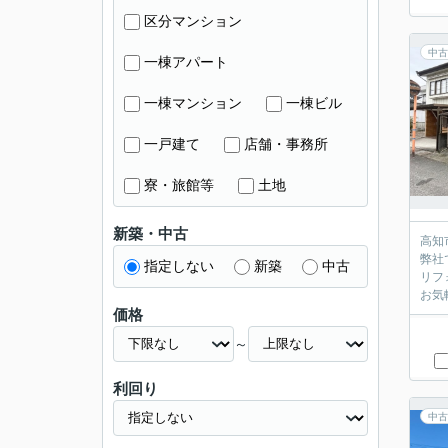
区分マンション
中古
一棟アパート
一棟マンション
一棟ビル
一戸建て
店舗・事務所
寮・旅館等
土地
新築・中古
高知
弊社
指定しない
新築
中古
リフ
お気
価格
～
利回り
中古