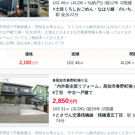
102.46㎡ (4LDK＋S(納戸)) /築12年 /2階建
土佐くろしおごめん・なはり線
「
のいち
駅 徒歩22分
市周辺で不動産購入・売却をお考えなら、ライズホーム株式会社にお任せください
では戸建て(新・中古)住宅・土地などさまざまな不動産情報を取り扱っております。
ォームについてもご相談承っております！
軽にお問い合わせ&ご来店ください‍(^-^)/
価格
面積
間
2,180
102.46㎡
4LDK＋
万円
一戸建
高知市
春野町南ケ丘
「内外装全面リフォーム」高知市春野町南
9丁目 中古一戸建て
2,850
万円
103.31㎡ (3LDK) /築29年 /2階建
とさでん交通桟橋線
「
桟橋通五丁目
」駅 
74分
市周辺で不動産購入・売却をお考えなら、ライズホーム株式会社にお任せください