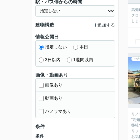
駅・バス停からの時間
高知
クロ
しま
建物構造
追加する
情報公開日
指定しない
本日
3日以内
1週間以内
中古
画像・動画あり
画像あり
動画あり
パノラマあり
リノ
"高
弊社
条件
リフ
条件
お気