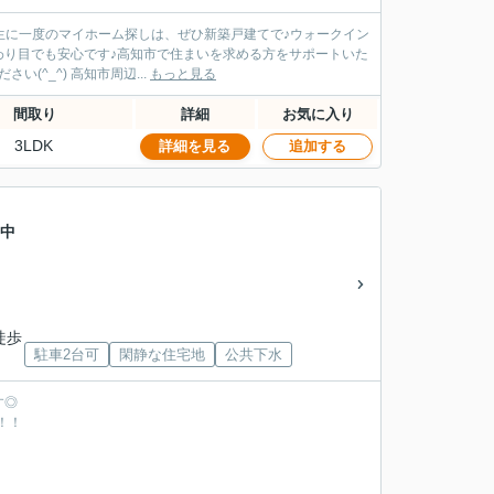
一生に一度のマイホーム探しは、ぜひ新築戸建てで♪ウォークイン
わり目でも安心です♪高知市で住まいを求める方をサポートいた
^_^) 高知市周辺...
もっと見る
間取り
詳細
お気に入り
3LDK
詳細を見る
追加する
 中
徒歩
駐車2台可
閑静な住宅地
公共下水
す◎
！！