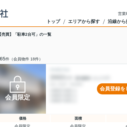
営業
トップ
エリアから探す
沿線から
【売買】「駐車2台可」の一覧
65
件（会員物件 18件）
会員登録を
会員限定
価格
面積
会員限定
会員限定