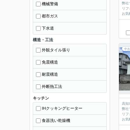
弊社
機械警備
リフ
お気
都市ガス
下水道
構造・工法
中古
外観タイル張り
免震構造
耐震構造
外断熱工法
キッチン
高知
IHクッキングヒーター
弊社
リフ
お気
食器洗い乾燥機