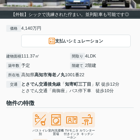
【外観】シックで洗練された佇まい。並列駐車も可能です◎
4,140万円
価格
支払いシミュレーション
111.37㎡
4LDK
建物面積
間取り
予定
2階建
築年数
階建て
高知県
高知市
海老ノ丸
1001番22
所在地
とさでん交通後免線
「
知寄町三丁目
」駅 徒歩12分
交通
とさでん交通「南御座」バス停下車 徒歩10分
物件の特徴
バストイレ
室内洗濯機
TVモニタ
カウンター
別
置場
付きインタ
キッチン
ーホン