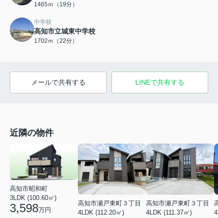
1465ｍ（19分）
中学校
高知市立城東中学校
1702ｍ（22分）
メールで共有する
LINEで共有する
近隣の物件
高知市昭和町
3LDK (100.60㎡)
高知市瀬戸東町３丁目
高知市瀬戸東町３丁目
3,598
万円
4LDK (111.37㎡)
4LDK (112.20㎡)
4