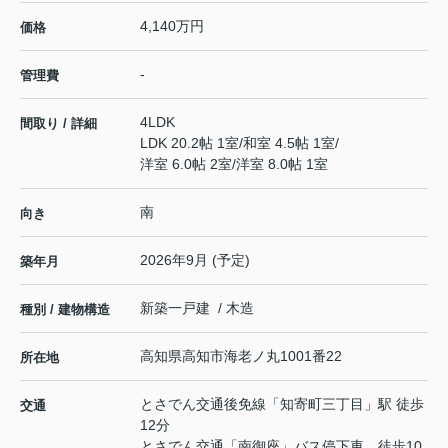
4,140万円
価格
-
管理費
4LDK
間取り / 詳細
LDK 20.2帖 1室
/
和室 4.5帖 1室
/
洋室 6.0帖 2室
/
洋室 8.0帖 1室
南
向き
2026年9月 (予定)
築年月
新築一戸建 / 木造
種別 / 建物構造
高知県
高知市
海老ノ丸
1001番22
所在地
とさでん交通後免線
「
知寄町三丁目
」駅 徒歩
交通
12分
とさでん交通「南御座」バス停下車 徒歩10