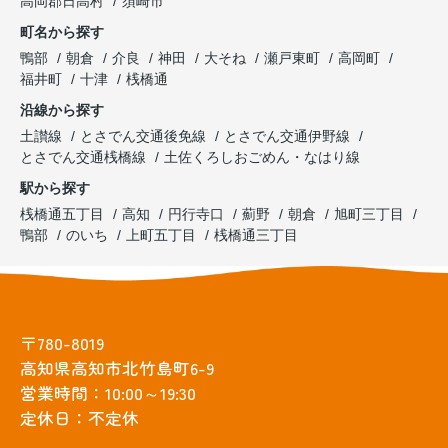
高岡郡日高村
須崎市
町名から探す
鴨部
朝倉
介良
神田
大そね
瀬戸東町
高岡町
福井町
十津
桟橋通
沿線から探す
土讃線
とさでん交通後免線
とさでん交通伊野線
とさでん交通桟橋線
土佐くろしおごめん・なはり線
駅から探す
桟橋通五丁目
高知
円行寺口
薊野
朝倉
旭町三丁目
鴨部
のいち
上町五丁目
桟橋通三丁目
〒780-8019
高知県高知市北竹島町6-9
営業時間：10:00～19:30
定休日：不定休