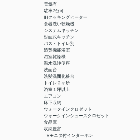
電気有
駐車2台可
IHクッキングヒーター
食器洗い乾燥機
システムキッチン
対面式キッチン
バス・トイレ別
追焚機能浴室
浴室乾燥機
温水洗浄便座
洗面台
洗髪洗面化粧台
トイレ２ヶ所
浴室１坪以上
エアコン
床下収納
ウォークインクロゼット
ウォークインシューズクロゼット
食品庫
収納豊富
TVモニタ付インターホン