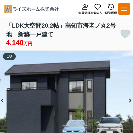
「LDK大空間20.2帖」高知市海老ノ丸2号
地 新築一戸建て
4,140
万円
1
/
8