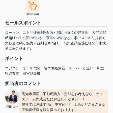
浴室乾燥機
セールスポイント
ローソン、ニトリ徒歩5分圏内と卸団地近くの好立地！大空間20
帖超LDK！玄関のSICや主寝室のWICなど、家中スッキリ片付く
大容量収納が魅力☆並列駐車2台可、高気密高断熱仕様で年中快
適に過ごせます♪
ポイント
エアコン
オール電化
省エネ給湯器
スーパーが近い
和室
収納豊富
浴室乾燥機
担当者のコメント
高知市周辺で不動産購入・売却をお考えなら、ライ
ズホーム株式会社にお任せください！！
弊社では戸建て(新・中古)住宅・土地などさまざまな
門田 大介
不動産情報を取り扱っております。