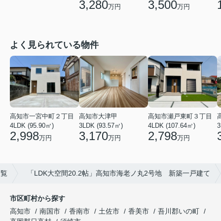
3,500
3,280
万円
万円
よく見られている物件
高知市瀬戸東町３丁目
高知市一宮中町２丁目
高知市大津甲
4LDK (107.64㎡)
3
4LDK (95.90㎡)
3LDK (93.57㎡)
2,798
2,998
3,170
万円
万円
万円
一覧
「LDK大空間20.2帖」高知市海老ノ丸2号地 新築一戸建て
市区町村から探す
高知市
南国市
香南市
土佐市
香美市
吾川郡いの町