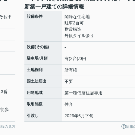
新築一戸建ての詳細情報
そね甲
設備条件
閑静な住宅地
駐車2台可
耐震構造
外観タイル張り
設備(その他)
-
駐車場/月額
有(2台)/0円
土地権利
所有権
国土法届出
不要
13番
用途地域
第一種低層住居専用
取引態様
仲介
 徒歩
引渡し
2026年6月下旬
情報の見方
情報