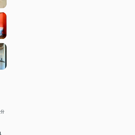
0分
号地