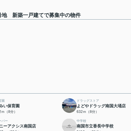
号地 新築一戸建てで募集中の物件
育園
ドラッグストア
みい保育園
よどやドラッグ南国大埇店
32ｍ（8分）
632ｍ（8分）
ーパー
中学校
ニーアクシス南国店
南国市立香長中学校