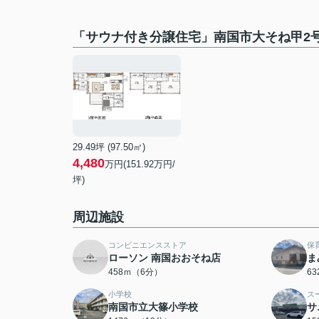
「サウナ付き分譲住宅」南国市大そね甲2
29.49坪 (97.50㎡)
4,480
万円(151.92万円/
坪)
周辺施設
コンビニエンスストア
保
ローソン 南国おおそね店
ま
458ｍ（6分）
6
小学校
ス
南国市立大篠小学校
サ