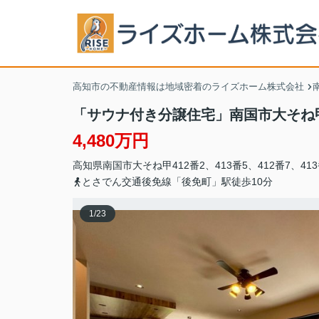
高知市の不動産情報は地域密着のライズホーム株式会社
「サウナ付き分譲住宅」南国市大そね
4,480万円
高知県
南国市
大そね
甲412番2、413番5、412番7、41
とさでん交通後免線「後免町」駅徒歩10分
1
/
23