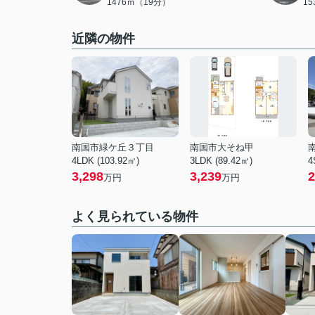
1476ｍ（19分）
1
近隣の物件
南国市緑ケ丘３丁目
南国市大そね甲
4LDK (103.92㎡)
3LDK (89.42㎡)
4
3,298
3,239
2
万円
万円
よく見られている物件