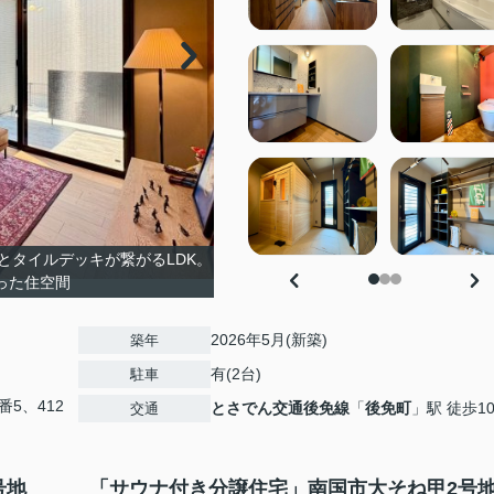
とタイルデッキが繋がるLDK。
った住空間
2026年5月(新築)
築年
有(2台)
駐車
番5、412
とさでん交通後免線
「
後免町
」駅 徒歩1
交通
2号地
「サウナ付き分譲住宅」南国市大そね甲2