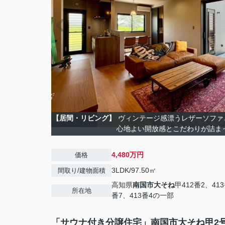
【居間・リビング】
ヴィンテージ感漂うレザーソファ
心地よい開放感とこだわりが詰ま
4,480万円
価格
3LDK/97.50㎡
間取り/建物面積
高知県
南国市
大そね
甲412番2、413
所在地
番7、413番4の一部
「サウナ付き分譲住宅」南国市大そね甲