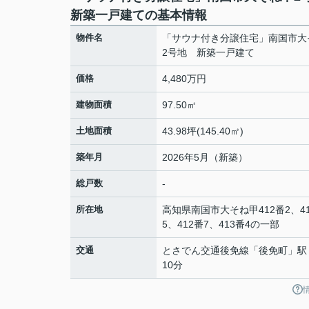
新築一戸建ての基本情報
物件名
「サウナ付き分譲住宅」南国市大
2号地 新築一戸建て
価格
4,480万円
建物面積
97.50㎡
土地面積
43.98坪(145.40㎡)
築年月
2026年5月（新築）
総戸数
-
所在地
高知県
南国市
大そね
甲412番2、4
5、412番7、413番4の一部
交通
とさでん交通後免線
「
後免町
」駅
10分