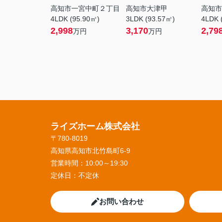
高知市一宮中町２丁目
高知市大津甲
高知市
4LDK (95.90㎡)
3LDK (93.57㎡)
4LDK 
2,998
3,170
2,79
万円
万円
ライズホーム株式会社
〒780-8019
高知県高知市北竹島町6-9
営業時間：
10:00～19:30
定休日：
不定休
お問い合わせ