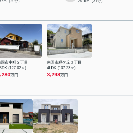
537ｍ（20分）
2416ｍ（31分）
南国市幸町２丁目
南国市緑ケ丘３丁目
SDK (127.02㎡)
4LDK (107.23㎡)
,280
3,298
万円
万円