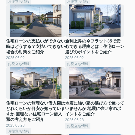
お役立ち情報
お役立ち情報
住宅ローンの支払いができない
金利上昇の今フラット35で安
時はどうする？支払いできない
心できる理由とは！住宅ローン
場合の対策をご紹介
選びのポイントをご紹介
2025.06.02
2025.06.02
お役立ち情報
お役立ち情報
住宅ローンの無理ない借入額は
地震に強い家の選び方で迷って
どれくらいが目安か知っていま
いませんか 地震に強い家のポ
すか 無理ない住宅ローン借入
イントをご紹介
額の考え方をご紹介
2025.05.28
2025.05.28
お役立ち情報
お役立ち情報