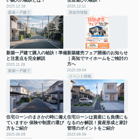
2025.12.18
2025.12.11
新築一戸建て
高知市情報
新築一戸建て購入の秘訣！準備
新築建売フェア開催のお知らせ
と注意点を完全解説
｜高知でマイホームをご検討の
方へ
2025.11.28
2025.09.04
新築一戸建て
イベント情報
住宅ローンのまさかの時に備え
住宅ローンは資産にも負債にも
ていますか 保険や制度の選び
なるのか解説！資産形成と家計
方をご紹介
管理のポイントをご紹介
2025.06.09
2025.06.09