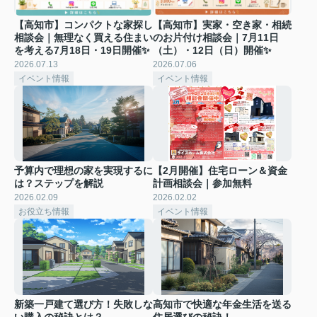
【高知市】コンパクトな家探し
【高知市】実家・空き家・相続
相談会｜無理なく買える住まい
のお片付け相談会｜7月11日
を考える7月18日・19日開催✨
（土）・12日（日）開催✨
2026.07.13
2026.07.06
イベント情報
イベント情報
予算内で理想の家を実現するに
【2月開催】住宅ローン＆資金
は？ステップを解説
計画相談会｜参加無料
2026.02.09
2026.02.02
お役立ち情報
イベント情報
新築一戸建て選び方！失敗しな
高知市で快適な年金生活を送る
い購入の秘訣とは？
住居選びの秘訣！