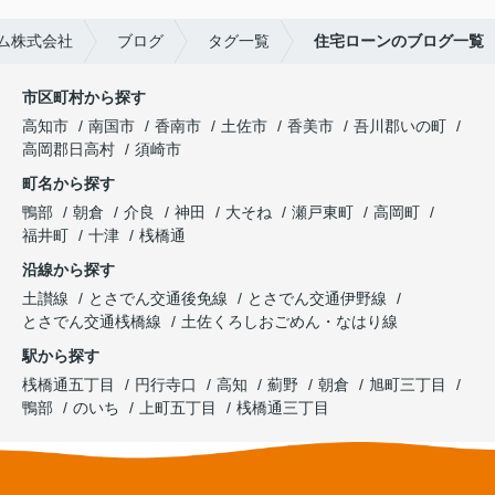
ム株式会社
ブログ
タグ一覧
住宅ローンのブログ一覧
市区町村から探す
高知市
南国市
香南市
土佐市
香美市
吾川郡いの町
高岡郡日高村
須崎市
町名から探す
鴨部
朝倉
介良
神田
大そね
瀬戸東町
高岡町
福井町
十津
桟橋通
沿線から探す
土讃線
とさでん交通後免線
とさでん交通伊野線
とさでん交通桟橋線
土佐くろしおごめん・なはり線
駅から探す
桟橋通五丁目
円行寺口
高知
薊野
朝倉
旭町三丁目
鴨部
のいち
上町五丁目
桟橋通三丁目