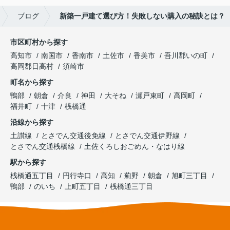
ブログ
新築一戸建て選び方！失敗しない購入の秘訣とは？
市区町村から探す
高知市
南国市
香南市
土佐市
香美市
吾川郡いの町
高岡郡日高村
須崎市
町名から探す
鴨部
朝倉
介良
神田
大そね
瀬戸東町
高岡町
福井町
十津
桟橋通
沿線から探す
土讃線
とさでん交通後免線
とさでん交通伊野線
とさでん交通桟橋線
土佐くろしおごめん・なはり線
駅から探す
桟橋通五丁目
円行寺口
高知
薊野
朝倉
旭町三丁目
鴨部
のいち
上町五丁目
桟橋通三丁目