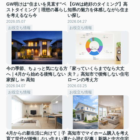
GW明けは“住まいを見直す”ベ
【GWは絶好のタイミング】高
ストタイミング｜理想の暮らし
知県の魅力を体感しながら住ま
を考えるなら今
い探し
2026.05.07
2026.04.27
お役立ち情報
お役立ち情報
今の季節、ちょっと気になる方
「家っていくらまでなら大丈
へ｜4月から始める後悔しない
夫？」高知市で後悔しない住宅
家探し in 高知
ローンの考え方
2026.04.07
2026.03.25
お役立ち情報
お役立ち情報
4月からの新生活に向けて｜子
高知市でマイホーム購入を考え
育て世代が後悔しない住まい選
たら読む記事｜新築と中古住宅