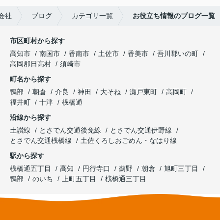
会社
ブログ
カテゴリ一覧
お役立ち情報のブログ一覧
市区町村から探す
高知市
南国市
香南市
土佐市
香美市
吾川郡いの町
高岡郡日高村
須崎市
町名から探す
鴨部
朝倉
介良
神田
大そね
瀬戸東町
高岡町
福井町
十津
桟橋通
沿線から探す
土讃線
とさでん交通後免線
とさでん交通伊野線
とさでん交通桟橋線
土佐くろしおごめん・なはり線
駅から探す
桟橋通五丁目
高知
円行寺口
薊野
朝倉
旭町三丁目
鴨部
のいち
上町五丁目
桟橋通三丁目