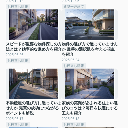
2025.12.12
2025.12.05
お役立ち情報
新築一戸建て
スピードが重要な物件探しの方
物件の選び方で迷っていません
法とは？効率的な進め方を紹介
か 最善の選択肢を考える視点
を紹介
2025.06.26
2025.06.24
お役立ち情報
お役立ち情報
不動産屋の選び方に迷っていま
家族の笑顔があふれる住まい選
せんか 売買の成功につながる
びのコツは？毎日を快適にする
ポイントも解説
工夫も紹介
2025.06.17
2025.06.13
お役立ち情報
お役立ち情報