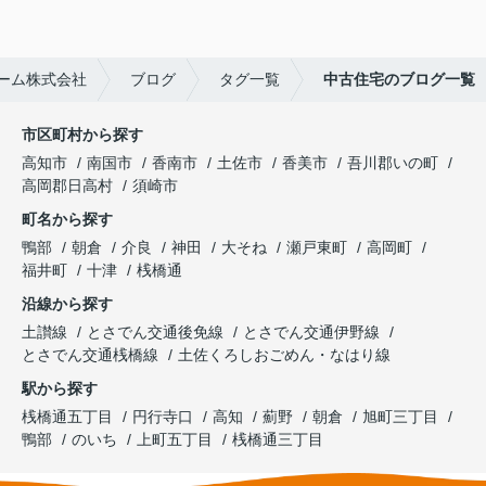
ーム株式会社
ブログ
タグ一覧
中古住宅のブログ一覧
市区町村から探す
高知市
南国市
香南市
土佐市
香美市
吾川郡いの町
高岡郡日高村
須崎市
町名から探す
鴨部
朝倉
介良
神田
大そね
瀬戸東町
高岡町
福井町
十津
桟橋通
沿線から探す
土讃線
とさでん交通後免線
とさでん交通伊野線
とさでん交通桟橋線
土佐くろしおごめん・なはり線
駅から探す
桟橋通五丁目
円行寺口
高知
薊野
朝倉
旭町三丁目
鴨部
のいち
上町五丁目
桟橋通三丁目