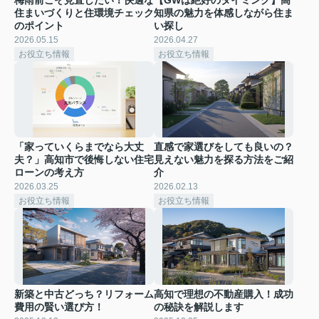
住まいづくりと住環境チェック
知県の魅力を体感しながら住ま
のポイント
い探し
2026.05.15
2026.04.27
お役立ち情報
お役立ち情報
「家っていくらまでなら大丈
直感で家選びをしても良いの？
夫？」高知市で後悔しない住宅
見えない魅力を探る方法をご紹
ローンの考え方
介
2026.03.25
2026.02.13
お役立ち情報
お役立ち情報
新築と中古どっち？リフォーム
高知で理想の不動産購入！成功
費用の賢い選び方！
の秘訣を解説します