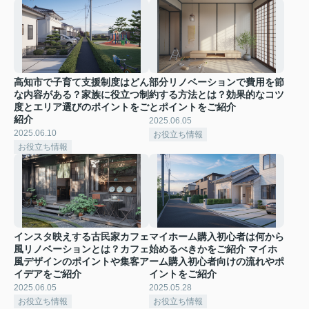
高知市で子育て支援制度はどん
部分リノベーションで費用を節
な内容がある？家族に役立つ制
約する方法とは？効果的なコツ
度とエリア選びのポイントをご
とポイントをご紹介
紹介
2025.06.05
2025.06.10
お役立ち情報
お役立ち情報
インスタ映えする古民家カフェ
マイホーム購入初心者は何から
風リノベーションとは？カフェ
始めるべきかをご紹介 マイホ
風デザインのポイントや集客ア
ーム購入初心者向けの流れやポ
イデアをご紹介
イントをご紹介
2025.06.05
2025.05.28
お役立ち情報
お役立ち情報