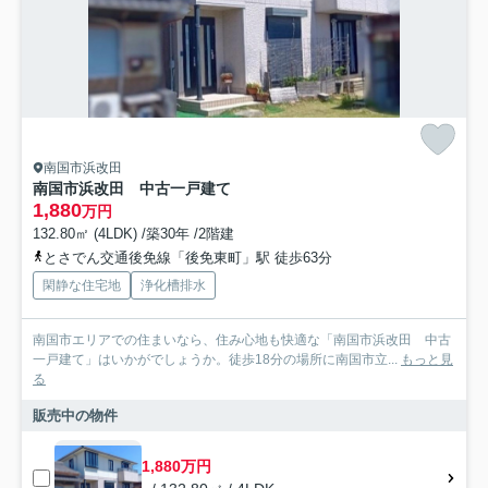
南国市浜改田
南国市浜改田 中古一戸建て
1,880
万円
132.80㎡ (4LDK) /築30年 /2階建
とさでん交通後免線「後免東町」駅 徒歩63分
閑静な住宅地
浄化槽排水
南国市エリアでの住まいなら、住み心地も快適な「南国市浜改田 中古
一戸建て」はいかがでしょうか。徒歩18分の場所に南国市立...
もっと見
る
販売中の物件
1,880万円