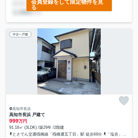
会員登録をして限定物件を見
る
中古一戸建
高知市長浜
高知市長浜 戸建て
999
万円
91.18㎡ (3LDK) /築29年 /2階建
とさでん交通桟橋線「桟橋通五丁目」駅 徒歩69分
「塩谷」バス停下車 徒歩5分