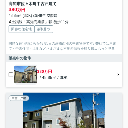
高知市佐々木町中古戸建て
380
万円
48.85㎡ (3DK) /築49年 /2階建
土讃線「高知商業前」駅 徒歩11分
閑静な住宅地
汲取排水
閑静な住宅地にある48.85㎡の建物面積の中古物件です♪ 弊社では戸建
て・中古住宅・土地などさまざまな不動産情報を取り扱...
もっと見る
販売中の物件
380万円
- / 48.85㎡ / 3DK
中古一戸建