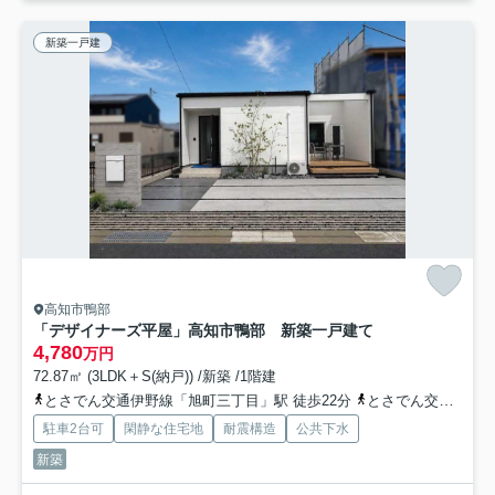
新築一戸建
高知市鴨部
「デザイナーズ平屋」高知市鴨部 新築一戸建て
4,780
万円
72.87㎡ (3LDK＋S(納戸)) /新築 /1階建
とさでん交通伊野線「旭町三丁目」駅 徒歩22分
とさでん交通「三所神社通」バス停下車 徒歩2分
駐車2台可
閑静な住宅地
耐震構造
公共下水
新築