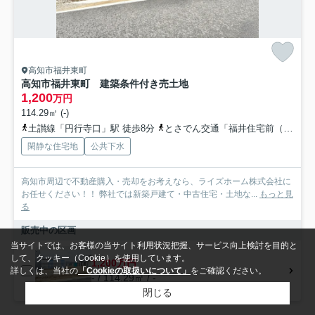
高知市福井東町
高知市福井東町 建築条件付き売土地
1,200
万円
114.29㎡ (-)
土讃線「円行寺口」駅 徒歩8分
とさでん交通「福井住宅前（高知県）」バス停下車 徒歩2分
閑静な住宅地
公共下水
高知市周辺で不動産購入・売却をお考えなら、ライズホーム株式会社に
お任せください！！ 弊社では新築戸建て・中古住宅・土地な...
もっと見
る
販売中の区画
当サイトでは、お客様の当サイト利用状況把握、サービス向上検討を目的と
して、クッキー（Cookie）を使用しています。
1,200万円
詳しくは、当社の
「Cookieの取扱いについて」
をご確認ください。
- / 114.29㎡ / -
閉じる