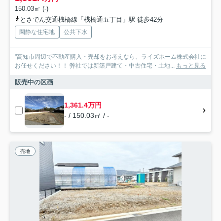
150.03㎡ (-)
とさでん交通桟橋線「桟橋通五丁目」駅 徒歩42分
閑静な住宅地
公共下水
"高知市周辺で不動産購入・売却をお考えなら、ライズホーム株式会社に
お任せください！！ 弊社では新築戸建て・中古住宅・土地...
もっと見る
販売中の区画
1,361.4万円
- / 150.03㎡ / -
売地