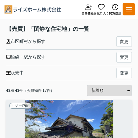
【売買】「閑静な住宅地」の一覧
市区町村から探す
変更
沿線・駅から探す
変更
販売中
変更
43
棟
43
件（会員物件 17件）
中古一戸建