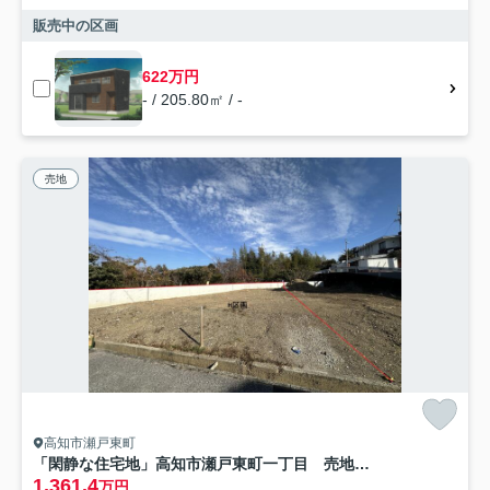
販売中の区画
622万円
- / 205.80㎡ / -
売地
高知市瀬戸東町
「閑静な住宅地」高知市瀬戸東町一丁目 売地（建築条件付き）
1,361.4
万円