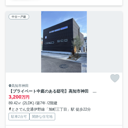
中古一戸建
高知市神田
【プライベート中庭のある邸宅】高知市神田 中古一戸建て
3,200
万円
89.42㎡ (2LDK) /築7年 /2階建
とさでん交通伊野線「旭町三丁目」駅 徒歩22分
駐車2台可
閑静な住宅地