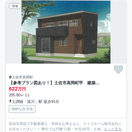
売地
土佐市高岡町
【参考プラン図あり！】土佐市高岡町甲 建築条件付き売土地
622
万円
205.80㎡ (-)
土讃線「波川」駅 徒歩91分
閑静な住宅地
高知市周辺で不動産購入・売却をお考えなら、ライズホーム株式会社に
お任せください！！ 弊社では戸建て(新・中古)住宅・土地...
もっと見る