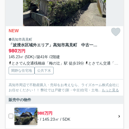
NEW
高知市高見町
「波浸水区域外エリア」高知市高見町 中古一戸建て
980
万円
145.23㎡ (5DK) /築41年 /2階建
とさでん交通桟橋線「梅の辻」駅 徒歩19分
とさでん交通「中高見」バス停下車 徒歩2分
閑静な住宅地
公共下水
高知市周辺で不動産購入・売却をお考えなら、ライズホーム株式会社に
お任せください！！ 弊社では戸建て(新・中古)住宅・土地...
もっと見る
販売中の物件
980万円
- / 145.23㎡ / 5DK