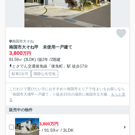
南国市大そね
南国市大そね甲 未使用一戸建て
3,800
万円
91.59㎡ (3LDK) /築2年 /2階建
とさでん交通後免線「後免町」駅 徒歩17分
駐車2台可
閑静な住宅地
こだわりで選びたい方におすすめ☆南国市エリアで住まいをお探しなら
「南国市大埇甲一戸建て」☆徒歩15分の場所に南国市立大篠...
もっと見
る
販売中の物件
3,800万円
- / 91.59㎡ / 3LDK