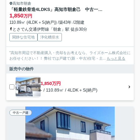
高知市朝倉
「軽量鉄骨造4LDKS」高知市朝倉己 中古一戸建
1,850
万円
110.89㎡ (4LDK＋S(納戸)) /築43年 /2階建
とさでん交通伊野線「朝倉」駅 徒歩30分
閑静な住宅地
浄化槽排水
"高知市周辺で不動産購入・売却をお考えなら、ライズホーム株式会社に
お任せください！！ 弊社では戸建て(新・中古)住宅・土...
もっと見る
販売中の物件
1,850万円
- / 110.89㎡ / 4LDK＋S(納戸)
中古一戸建