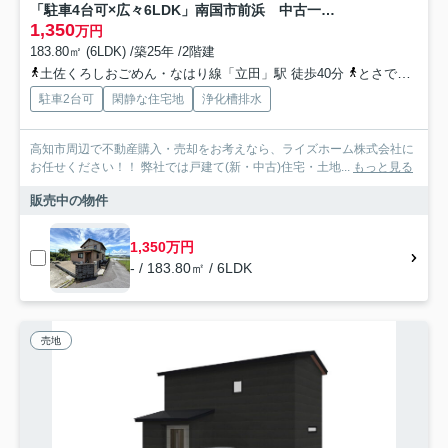
「駐車4台可×広々6LDK」南国市前浜 中古一戸建て
1,350
万円
183.80㎡ (6LDK) /築25年 /2階建
土佐くろしおごめん・なはり線「立田」駅 徒歩40分
とさでん交通「下田村」バス停下車 徒歩3分
駐車2台可
閑静な住宅地
浄化槽排水
高知市周辺で不動産購入・売却をお考えなら、ライズホーム株式会社に
お任せください！！ 弊社では戸建て(新・中古)住宅・土地...
もっと見る
販売中の物件
1,350万円
- / 183.80㎡ / 6LDK
売地