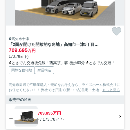
高知市十津
「2面が開けた開放的な角地」高知市十津5丁目 建築条件付き売土地
709.695
万円
173.78㎡ (-)
とさでん交通後免線「西高須」駅 徒歩63分
とさでん交通「十津団地二区」バス停下車 徒歩3分
閑静な住宅地
耐震構造
高知市周辺で不動産購入・売却をお考えなら、ライズホーム株式会社に
お任せください！！ 弊社では戸建て(新・中古)住宅・土地...
もっと見る
販売中の区画
709.695万円
- / 173.78㎡ / -