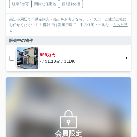
駐車2台可
閑静な住宅地
個別浄化槽
高知市周辺で不動産購入・売却をお考えなら、ライズホーム株式会社に
お任せください！！ 弊社では新築戸建て・中古住宅・土地な...
もっと見
る
販売中の物件
999万円
- / 91.18㎡ / 3LDK
会員限定