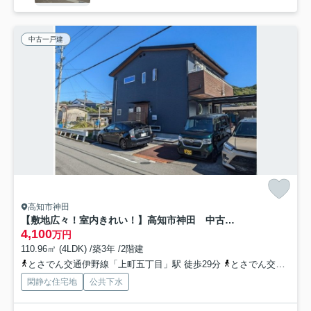
中古一戸建
高知市神田
【敷地広々！室内きれい！】高知市神田 中古一戸建て
4,100
万円
110.96㎡ (4LDK) /築3年 /2階建
とさでん交通伊野線「上町五丁目」駅 徒歩29分
とさでん交通「吉野川橋（高知県）」バス停下車 徒歩4分
閑静な住宅地
公共下水