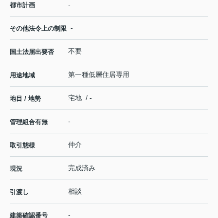
-
都市計画
-
その他法令上の制限
不要
国土法届出要否
第一種低層住居専用
用途地域
宅地 / -
地目 / 地勢
-
管理組合有無
仲介
取引態様
完成済み
現況
相談
引渡し
-
建築確認番号