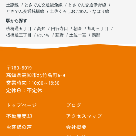
土讃線
とさでん交通後免線
とさでん交通伊野線
とさでん交通桟橋線
土佐くろしおごめん・なはり線
駅から探す
桟橋通五丁目
高知
円行寺口
朝倉
旭町三丁目
桟橋通三丁目
のいち
薊野
土佐一宮
鴨部
〒780-8019
高知県高知市北竹島町6-9
営業時間：10:00～19:30
定休日：不定休
トップぺージ
ブログ
不動産売却
アクセスマップ
お客様の声
会社概要