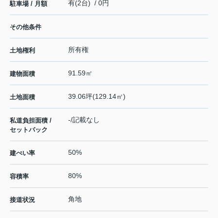
有(2台) / 0円
駐車場 / 月額
その他条件
所有権
土地権利
91.59㎡
建物面積
39.06坪(129.14㎡)
土地面積
-/記載なし
私道負担面積 /
セットバック
50%
建ぺい率
80%
容積率
角地
接道状況