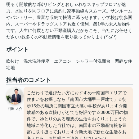
明るく開放的な2階リビングとおしゃれなスキップフロアが魅
力。水回りを同フロアに集約し家事動線もスムーズ。サンルーム
やパントリー、豊富な収納で快適に暮らせます。小学校は徒歩圏
内、スーパーやドラッグストアも近く便利。築1年の未入居物件
です。人生に何度とない不動産購入だからこそ、当社にお任せく
ださい♪数多くの不動産情報を取り扱っております(*´ω`*)
ポイント
吹抜け
温水洗浄便座
エアコン
シャワー付洗面台
閑静な住
宅地
担当者のコメント
こだわりで選びたい方におすすめ☆南国市エリアで
住まいをお探しなら「南国市大埇甲一戸建て」☆徒
歩15分の場所に南国市立大篠小学校があります☆開
門田 大介
放感のある吹抜けがとても好評です☆3800万円の物
件で、ゆとりのある理想の生活をおくりましょう☆
地域に特化した当社では、南国市の不動産情報を豊
富に取り扱っております☆新天地で新たな生活をお
考えなら、お気軽にご連絡ください(^o^)