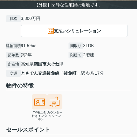
【外観】閑静な住宅街の角地です。
3,800万円
価格
支払いシミュレーション
91.59㎡
3LDK
建物面積
間取り
築2年
2階建
築年数
階建て
高知県
南国市
大そね
甲
所在地
とさでん交通後免線
「
後免町
」駅 徒歩17分
交通
物件の特徴
TVモニタ
カウンター
付きインタ
キッチン
ーホン
セールスポイント