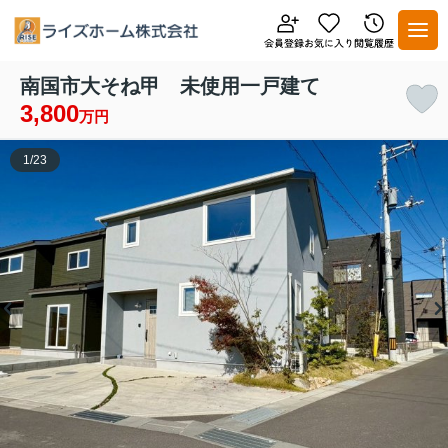
南国市大そね甲 未使用一戸建て
3,800
万円
1
/
23