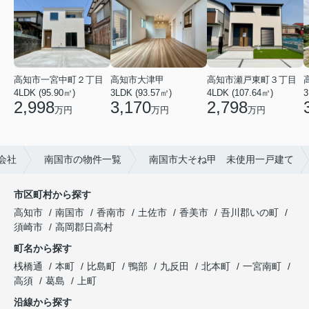
高知市瀬戸東町３丁目
高知市一宮中町２丁目
高知市大津甲
4LDK (107.64㎡)
3
4LDK (95.90㎡)
3LDK (93.57㎡)
2,798
2,998
3,170
万円
万円
万円
会社
南国市の物件一覧
南国市大そね甲 未使用一戸建て
市区町村から探す
高知市
南国市
香南市
土佐市
香美市
吾川郡いの町
須崎市
高岡郡日高村
町名から探す
桟橋通
本町
比島町
鴨部
九反田
北本町
一宮南町
高須
葛島
上町
沿線から探す