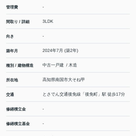
-
管理費
3LDK
間取り / 詳細
-
向き
2024年7月 (築2年)
築年月
中古一戸建 / 木造
種別 / 建物構造
高知県
南国市
大そね
甲
所在地
とさでん交通後免線
「
後免町
」駅 徒歩17分
交通
-
修繕積立金
-
修繕積立基金