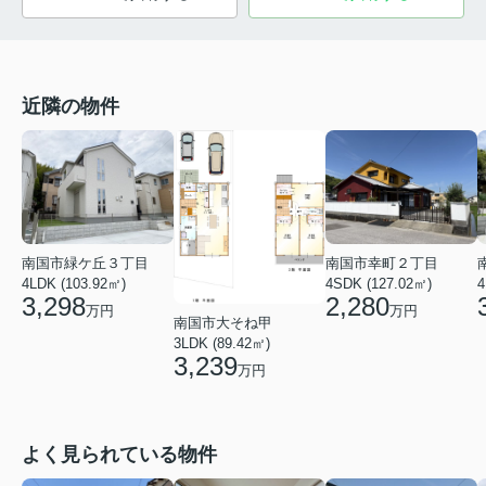
近隣の物件
南国市緑ケ丘３丁目
南国市幸町２丁目
4LDK (103.92㎡)
4
4SDK (127.02㎡)
3,298
2,280
万円
万円
南国市大そね甲
3LDK (89.42㎡)
3,239
万円
よく見られている物件