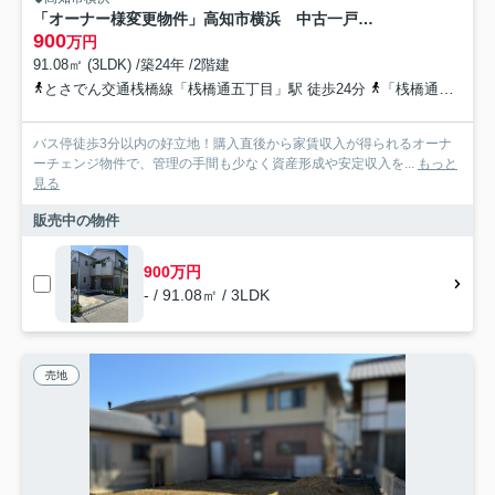
「オーナー様変更物件」高知市横浜 中古一戸建て
900
万円
91.08㎡ (3LDK) /築24年 /2階建
とさでん交通桟橋線「桟橋通五丁目」駅 徒歩24分
「桟橋通五丁目」駅 徒歩24分 「東灘バス停」バス停下車 徒歩分
バス停徒歩3分以内の好立地！購入直後から家賃収入が得られるオーナ
ーチェンジ物件で、管理の手間も少なく資産形成や安定収入を...
もっと
見る
販売中の物件
900万円
- / 91.08㎡ / 3LDK
売地