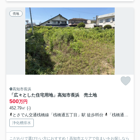
売地
高知市長浜
「広々とした住宅用地」高知市長浜 売土地
500
万円
452.79㎡ (-)
とさでん交通桟橋線「桟橋通五丁目」駅 徒歩85分
「桟橋通五丁目」駅 徒歩85分 「亀ケ岩」バス停下車 徒歩分
浄化槽排水
こだわりで選びたい方におすすめ！高知市エリアで住まいをお探しなら