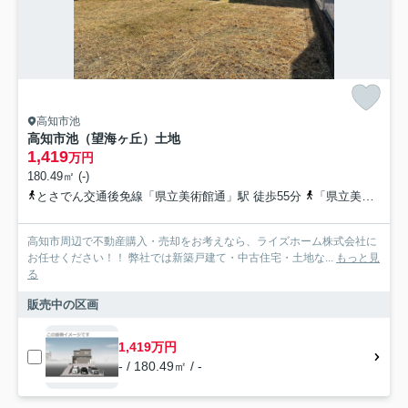
高知市池
高知市池（望海ヶ丘）土地
1,419
万円
180.49㎡ (-)
とさでん交通後免線「県立美術館通」駅 徒歩55分
「県立美術館通」駅 徒歩55分 「望海ヶ丘東」バス停下車 徒歩分
高知市周辺で不動産購入・売却をお考えなら、ライズホーム株式会社に
お任せください！！ 弊社では新築戸建て・中古住宅・土地な...
もっと見
る
販売中の区画
1,419万円
- / 180.49㎡ / -