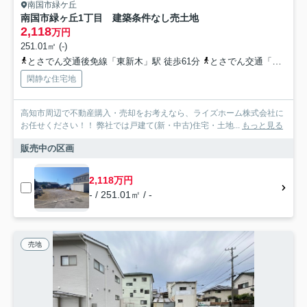
南国市緑ケ丘
南国市緑ヶ丘1丁目 建築条件なし売土地
2,118
万円
251.01㎡ (-)
とさでん交通後免線「東新木」駅 徒歩61分
とさでん交通「県住前（高知県）」バス停下車 徒歩3分
閑静な住宅地
高知市周辺で不動産購入・売却をお考えなら、ライズホーム株式会社に
お任せください！！ 弊社では戸建て(新・中古)住宅・土地...
もっと見る
販売中の区画
2,118万円
- / 251.01㎡ / -
売地