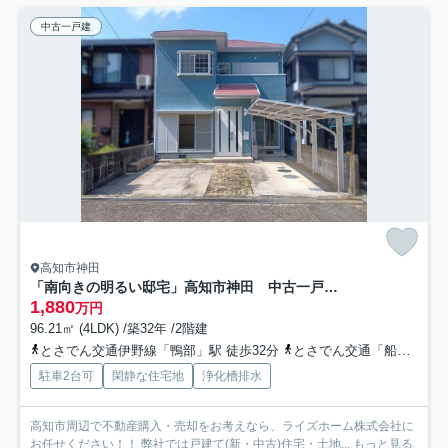
中古一戸建
高知市神田
「南向きの明るい邸宅」高知市神田 中古一戸建て
1,880
万円
96.21㎡ (4LDK) /築32年 /2階建
とさでん交通伊野線「鴨部」駅 徒歩32分
とさでん交通「船岡南団地」バス停下車 徒歩3分
駐車2台可
閑静な住宅地
浄化槽排水
高知市周辺で不動産購入・売却をお考えなら、ライズホーム株式会社に
お任せください！！ 弊社では戸建て(新・中古)住宅・土地...
もっと見る