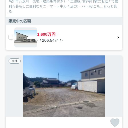
高知市八反町 売地（建築条件付き）：土讃線円行寺口駅にも近くて便
利☆暮らしに便利なサニーマート中万々店(スーパー)がこち...
もっと見
る
販売中の区画
1,600万円
- / 206.54㎡ / -
売地