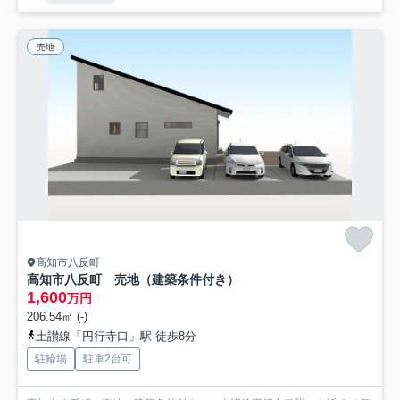
売地
高知市八反町
高知市八反町 売地（建築条件付き）
1,600
万円
206.54㎡ (-)
土讃線「円行寺口」駅 徒歩8分
駐輪場
駐車2台可