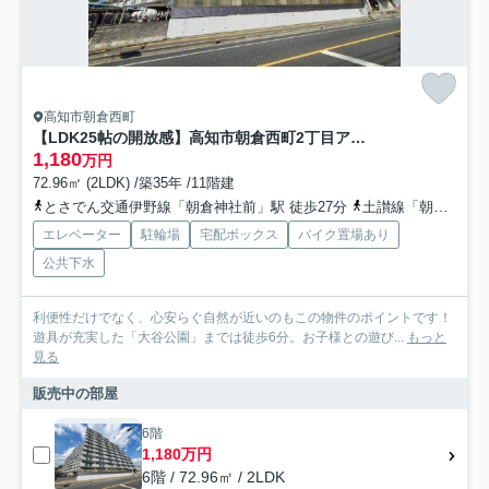
高知市朝倉西町
【LDK25帖の開放感】高知市朝倉西町2丁目アーネスト針木 中古マンション
1,180
万円
72.96㎡ (2LDK) /築35年 /11階建
とさでん交通伊野線「朝倉神社前」駅 徒歩27分
土讃線「朝倉」駅 徒歩28分
エレベーター
駐輪場
宅配ボックス
バイク置場あり
公共下水
利便性だけでなく、心安らぐ自然が近いのもこの物件のポイントです！
遊具が充実した「大谷公園」までは徒歩6分。お子様との遊び...
もっと
見る
販売中の部屋
6階
1,180万円
6階 / 72.96㎡ / 2LDK