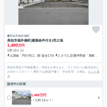
高知市福井扇町
高知市福井扇町(建築条件付き)売土地
1,480
万円
130.12㎡ (-)
土讃線「円行寺口」駅 徒歩17分
とさでん交通伊野線「旭町一丁目」駅 徒歩18分
高知市周辺で不動産購入・売却をお考えなら、ライズホーム株式会社に
お任せください！！ 弊社では新築戸建て・中古住宅・土地な...
もっと見
る
販売中の区画
1,480万円
- / 130.12㎡ / -