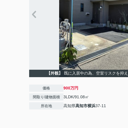
【外観】
既に入居中の為、空室リスクを抑え
900万円
価格
3LDK/91.08㎡
間取り/建物面積
高知県
高知市
横浜
37-11
所在地