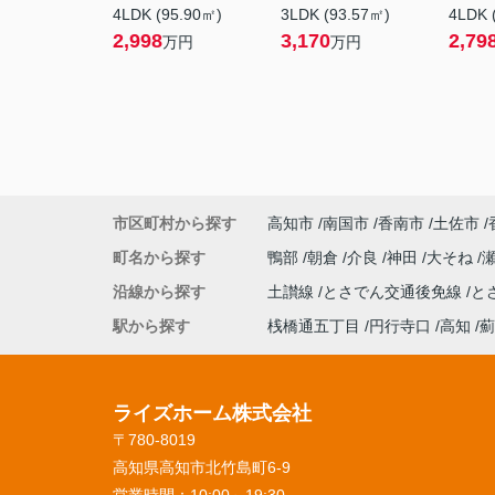
4LDK (95.90㎡)
3LDK (93.57㎡)
4LDK 
2,998
3,170
2,79
万円
万円
市区町村から探す
高知市
南国市
香南市
土佐市
町名から探す
鴨部
朝倉
介良
神田
大そね
沿線から探す
土讃線
とさでん交通後免線
と
駅から探す
桟橋通五丁目
円行寺口
高知
薊
ライズホーム株式会社
〒780-8019
高知県高知市北竹島町6-9