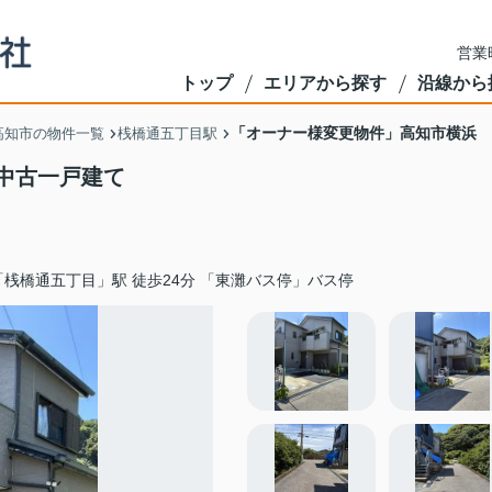
営業
トップ
エリアから探す
沿線から
「オーナー様変更物件」高知市横浜 
高知市の物件一覧
桟橋通五丁目駅
中古一戸建て
「桟橋通五丁目」駅 徒歩24分 「東灘バス停」バス停