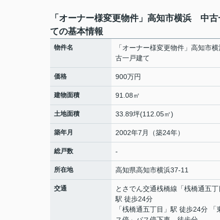
「オーナー様変更物件」高知市横浜 中古
ての基本情報
物件名
「オーナー様変更物件」高知市横
古一戸建て
価格
900万円
建物面積
91.08㎡
土地面積
33.89坪(112.05㎡)
築年月
2002年7月（築24年）
総戸数
-
所在地
高知県
高知市
横浜
37-11
交通
とさでん交通桟橋線
「
桟橋通五丁
駅 徒歩24分
「桟橋通五丁目」駅 徒歩24分 「
ス停」バス停下車 徒歩分