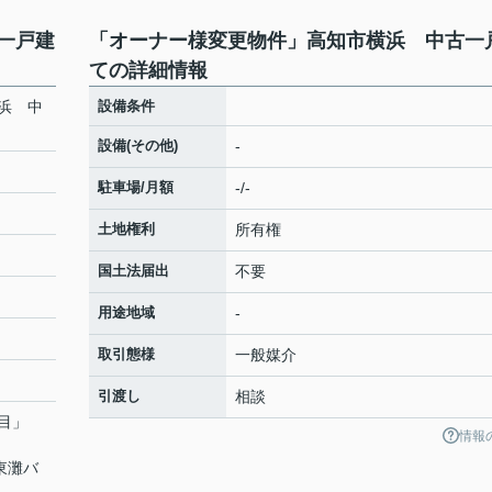
一戸建
「オーナー様変更物件」高知市横浜 中古一
ての詳細情報
浜 中
設備条件
設備(その他)
-
駐車場/月額
-/-
土地権利
所有権
国土法届出
不要
用途地域
-
取引態様
一般媒介
引渡し
相談
目
」
情報
東灘バ