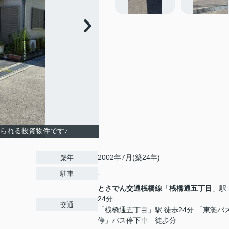
られる投資物件です♪
2002年7月(築24年)
築年
-
駐車
とさでん交通桟橋線
「
桟橋通五丁目
」駅
24分
交通
「桟橋通五丁目」駅 徒歩24分 「東灘バ
停」バス停下車 徒歩分