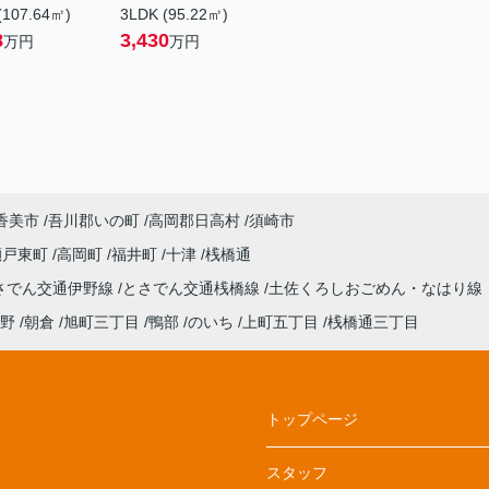
(107.64㎡)
3LDK (95.22㎡)
8
3,430
万円
万円
香美市
吾川郡いの町
高岡郡日高村
須崎市
瀬戸東町
高岡町
福井町
十津
桟橋通
さでん交通伊野線
とさでん交通桟橋線
土佐くろしおごめん・なはり線
野
朝倉
旭町三丁目
鴨部
のいち
上町五丁目
桟橋通三丁目
トップページ
スタッフ