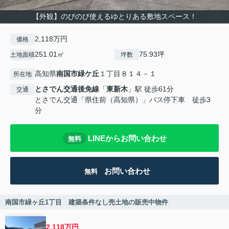
【外観】のびのび使えるゆとりある敷地スペース！
2,118万円
価格
251.01㎡
75.93坪
土地面積
坪数
高知県
南国市
緑ケ丘
１丁目８１４－１
所在地
とさでん交通後免線
「
東新木
」駅 徒歩61分
交通
とさでん交通「県住前（高知県）」バス停下車 徒歩3
分
LINEからお問い合わせ
無料
お問い合わせ
無料
南国市緑ヶ丘1丁目 建築条件なし売土地の販売中物件
2,118万円