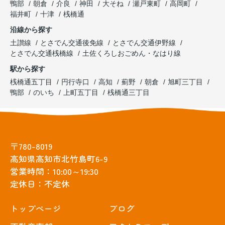
鴨部
朝倉
介良
神田
大そね
瀬戸東町
高岡町
福井町
十津
桟橋通
沿線から探す
土讃線
とさでん交通後免線
とさでん交通伊野線
とさでん交通桟橋線
土佐くろしおごめん・なはり線
駅から探す
桟橋通五丁目
円行寺口
高知
薊野
朝倉
旭町三丁目
鴨部
のいち
上町五丁目
桟橋通三丁目
〒780-8019
高知県高知市北竹島町6-9
営業時間：10:00～19:30
定休日：不定休
トップぺージ
ブログ