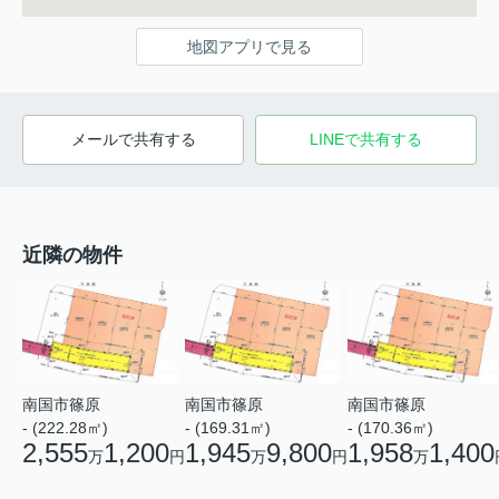
地図アプリで見る
メールで共有する
LINEで共有する
近隣の物件
南国市篠原
南国市篠原
南国市篠原
- (222.28㎡)
- (169.31㎡)
- (170.36㎡)
2,555
1,200
1,945
9,800
1,958
1,400
万
円
万
円
万