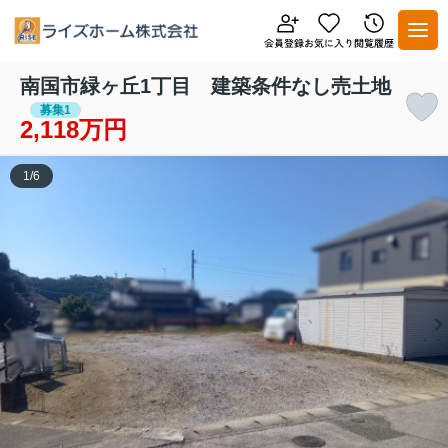
南国市緑ヶ丘1丁目 建築条件なし売土地
募集1
2,118万円
1
/
6