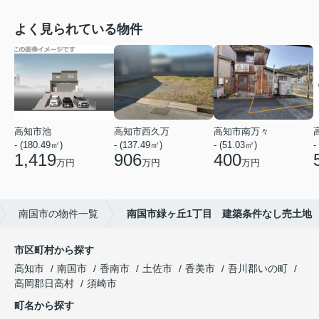
よく見られている物件
高知市池
高知市西久万
高知市南万々
- (180.49㎡)
- (137.49㎡)
- (51.03㎡)
-
1,419
906
400
万円
万円
万円
南国市の物件一覧
南国市緑ヶ丘1丁目 建築条件なし売土地
市区町村から探す
高知市
南国市
香南市
土佐市
香美市
吾川郡いの町
高岡郡日高村
須崎市
町名から探す