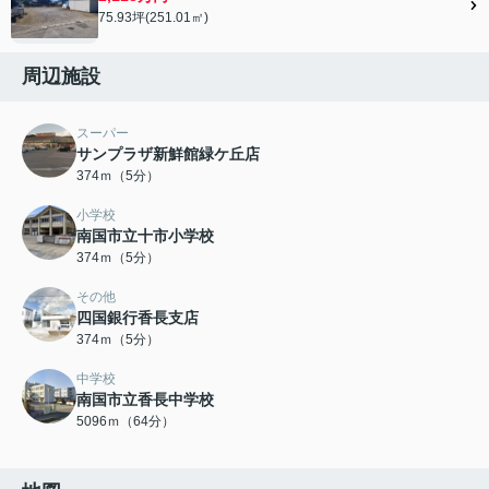
75.93坪(251.01㎡)
周辺施設
スーパー
サンプラザ新鮮館緑ケ丘店
374ｍ（5分）
小学校
南国市立十市小学校
374ｍ（5分）
その他
四国銀行香長支店
374ｍ（5分）
中学校
南国市立香長中学校
5096ｍ（64分）