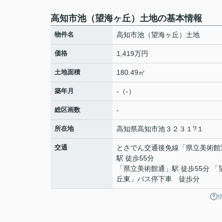
高知市池（望海ヶ丘）土地の基本情報
物件名
高知市池（望海ヶ丘）土地
価格
1,419万円
土地面積
180.49㎡
築年月
-（-）
総区画数
-
所在地
高知県
高知市
池
３２３１?１
交通
とさでん交通後免線
「
県立美術館
駅 徒歩55分
「県立美術館通」駅 徒歩55分 「
丘東」バス停下車 徒歩分