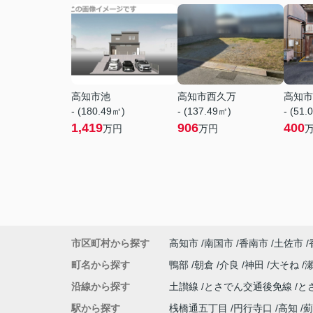
高知市池
高知市西久万
高知市
- (180.49㎡)
- (137.49㎡)
- (51.
1,419
906
400
万円
万円
市区町村から探す
高知市
南国市
香南市
土佐市
町名から探す
鴨部
朝倉
介良
神田
大そね
沿線から探す
土讃線
とさでん交通後免線
と
駅から探す
桟橋通五丁目
円行寺口
高知
薊