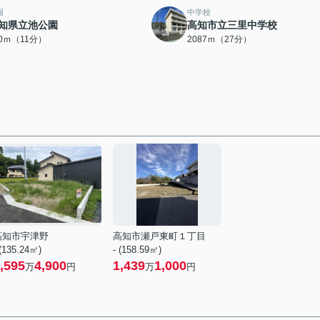
園
中学校
知県立池公園
高知市立三里中学校
50ｍ（11分）
2087ｍ（27分）
高知市宇津野
高知市瀬戸東町１丁目
 (135.24㎡)
- (158.59㎡)
,595
4,900
1,439
1,000
万
円
万
円