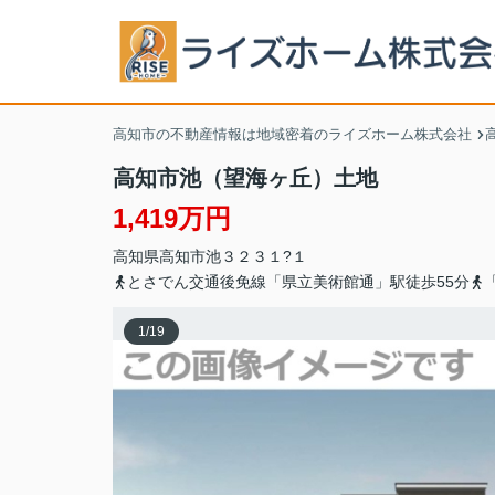
高知市の不動産情報は地域密着のライズホーム株式会社
高知市池（望海ヶ丘）土地
1,419万円
高知県
高知市
池
３２３１?１
とさでん交通後免線「県立美術館通」駅徒歩55分
1
/
19