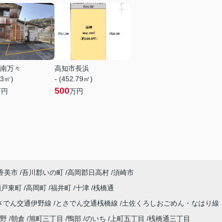
南万々
高知市長浜
03㎡)
- (452.79㎡)
500
万円
万円
香美市
吾川郡いの町
高岡郡日高村
須崎市
瀬戸東町
高岡町
福井町
十津
桟橋通
さでん交通伊野線
とさでん交通桟橋線
土佐くろしおごめん・なはり線
野
朝倉
旭町三丁目
鴨部
のいち
上町五丁目
桟橋通三丁目