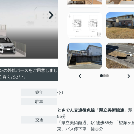
ンの外観パースをご用意しまし
ご覧ください。
-(-)
築年
-
駐車
とさでん交通後免線
「
県立美術館通
」駅
55分
交通
「県立美術館通」駅 徒歩55分 「望海ヶ
東」バス停下車 徒歩分