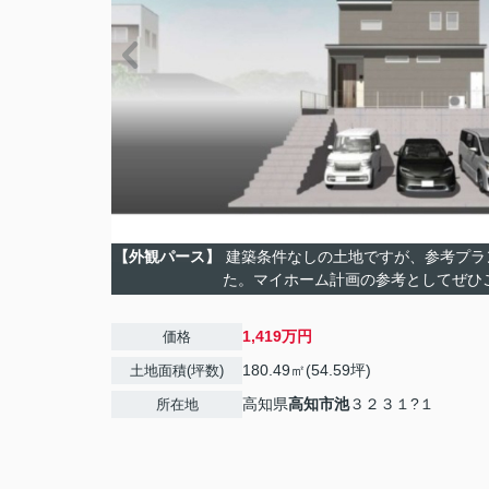
【外観パース】
建築条件なしの土地ですが、参考プラ
た。マイホーム計画の参考としてぜひ
1,419万円
価格
180.49㎡(54.59坪)
土地面積(坪数)
高知県
高知市
池
３２３１?１
所在地