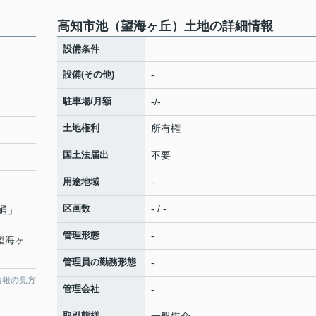
高知市池（望海ヶ丘）土地の詳細情報
設備条件
設備(その他)
-
駐車場/月額
-/-
土地権利
所有権
国土法届出
不要
用途地域
-
区画数
- / -
通
」
管理形態
-
望海ヶ
管理員の勤務形態
-
情報の見方
管理会社
-
取引態様