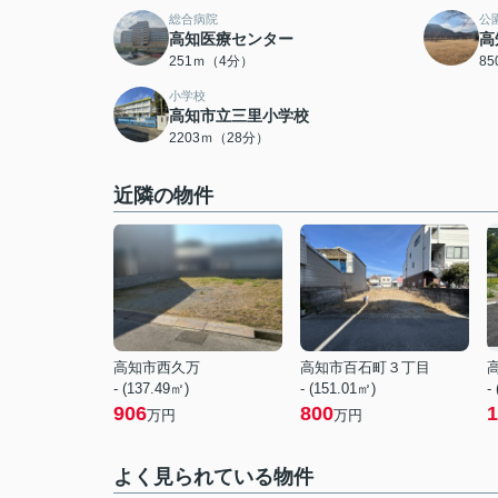
総合病院
公
高知医療センター
高
251ｍ（4分）
8
小学校
高知市立三里小学校
2203ｍ（28分）
近隣の物件
高知市西久万
高知市百石町３丁目
- (137.49㎡)
- (151.01㎡)
-
906
800
1
万円
万円
よく見られている物件