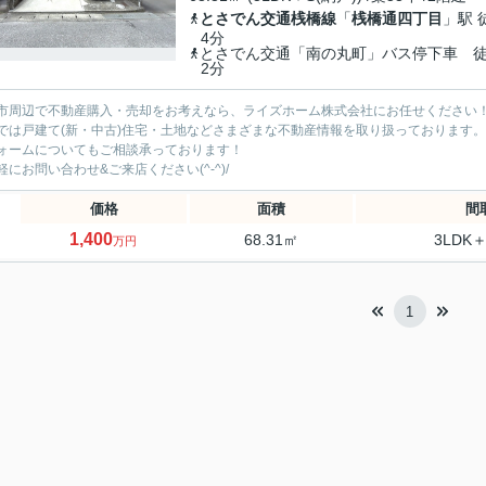
とさでん交通桟橋線
「
桟橋通四丁目
」駅 
4分
とさでん交通「南の丸町」バス停下車 
2分
市周辺で不動産購入・売却をお考えなら、ライズホーム株式会社にお任せください
では戸建て(新・中古)住宅・土地などさまざまな不動産情報を取り扱っております。
ォームについてもご相談承っております！
軽にお問い合わせ&ご来店ください‍(^-^)/
価格
面積
間
1,400
68.31㎡
3LDK＋
万円
1