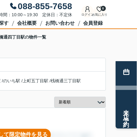
088-855-7658
0
時間：10:00～19:30 定休日：不定休
ログイン
お気に入り
探す
会社概要
お問い合わせ
会員登録
桟橋通四丁目駅の物件一覧
駅
/
のいち駅
/
上町五丁目駅
/
桟橋通三丁目駅
来店予約
して限定物件を見る