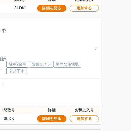
3LDK
詳細を見る
追加する
 中
徒歩
駐車2台可
防犯カメラ
閑静な住宅地
下車
公共下水
！！
間取り
詳細
お気に入り
3LDK
詳細を見る
追加する