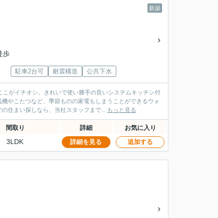
新築
徒歩
駐車2台可
耐震構造
公共下水
のここがイチオシ。きれいで使い勝手の良いシステムキッチン付
風機やこたつなど、季節ものの家電もしまうことができるウォ
住まい探しなら、当社スタッフまで...
もっと見る
間取り
詳細
お気に入り
3LDK
詳細を見る
追加する
丁目