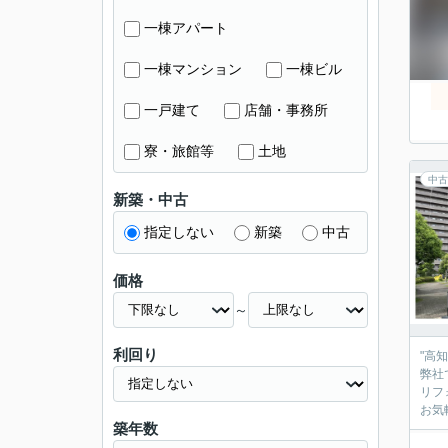
一棟アパート
一棟マンション
一棟ビル
一戸建て
店舗・事務所
寮・旅館等
土地
中古
新築・中古
指定しない
新築
中古
価格
～
利回り
"高
弊社
リフ
お気
築年数