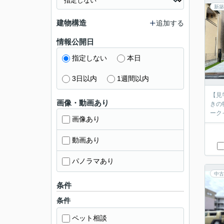
新築
建物構造
追加する
情報公開日
指定しない
本日
3日以内
1週間以内
【見
画像・動画あり
きの
ーク
画像あり
動画あり
パノラマあり
中古
条件
条件
ペット相談