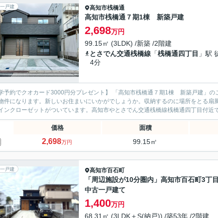
一戸建
高知市
桟橋通
高知市桟橋通７期1棟 新築戸建
2,698
万円
99.15㎡ (3LDK) /新築 /2階建
とさでん交通桟橋線
「
桟橋通四丁目
」駅 
4分
学予約でクオカード3000円分プレゼント】 「高知市桟橋通７期1棟 新築戸建」
物件になります。新しいお住まいにいかがでしょうか。収納するのに場所をとる扇
インクローゼットがついています。高知市やとさでん交通桟橋線桟橋通四丁目付近での
価格
面積
2,698
99.15㎡
万円
一戸建
高知市
百石町
「周辺施設が10分圏内」高知市百石町3
中古一戸建て
1,400
万円
68.31㎡ (3LDK＋S(納戸)) /築53年 /2階建