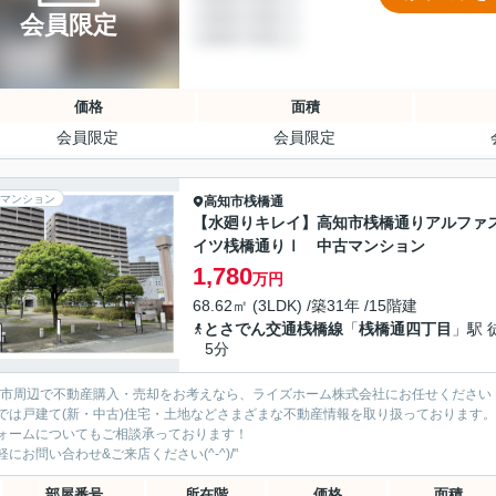
会員限定
価格
面積
会員限定
会員限定
マンション
高知市
桟橋通
【水廻りキレイ】高知市桟橋通りアルファ
イツ桟橋通りⅠ 中古マンション
1,780
万円
68.62㎡ (3LDK) /築31年 /15階建
とさでん交通桟橋線
「
桟橋通四丁目
」駅 
5分
知市周辺で不動産購入・売却をお考えなら、ライズホーム株式会社にお任せください
では戸建て(新・中古)住宅・土地などさまざまな不動産情報を取り扱っております。
ォームについてもご相談承っております！
軽にお問い合わせ&ご来店ください‍(^-^)/"
部屋番号
所在階
価格
面積