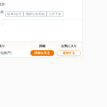
徒歩
徒歩
駐車2台可
閑静な住宅地
公共下水
！！
取り
詳細
お気に入り
S(納戸)
詳細を見る
追加する