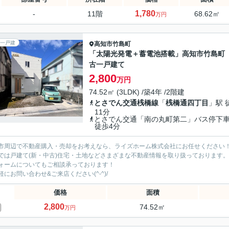
1,780
-
11階
68.62㎡
万円
一戸建
高知市
竹島町
「太陽光発電＋蓄電池搭載」高知市竹島町
古一戸建て
2,800
万円
74.52㎡ (3LDK) /築4年 /2階建
とさでん交通桟橋線
「
桟橋通四丁目
」駅 
11分
とさでん交通「南の丸町第二」バス停
徒歩4分
市周辺で不動産購入・売却をお考えなら、ライズホーム株式会社にお任せください
では戸建て(新・中古)住宅・土地などさまざまな不動産情報を取り扱っております。
ォームについてもご相談承っております！
軽にお問い合わせ&ご来店ください‍(^-^)/
価格
面積
2,800
74.52㎡
万円