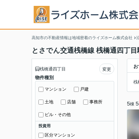
高知市の不動産情報は地域密着のライズホーム株式会社
とさでん交通桟橋線 桟橋通四丁目
お
桟橋通四丁目
変更
物件種別
桟
マンション
戸建
土地
店舗
事務所
5
5
棟
ビル・その他
投資用
区分マンション