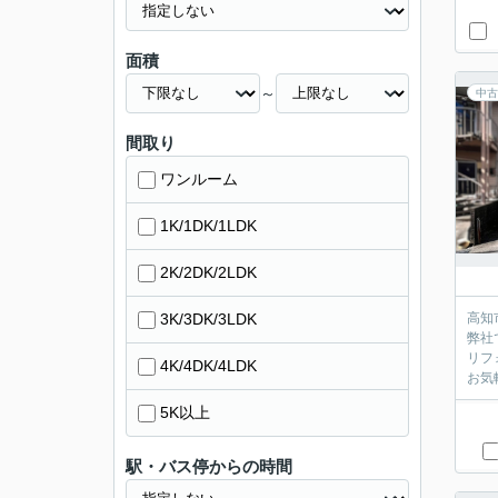
面積
～
中古
間取り
ワンルーム
1K/1DK/1LDK
2K/2DK/2LDK
3K/3DK/3LDK
高知
弊社
リフ
4K/4DK/4LDK
お気
5K以上
駅・バス停からの時間