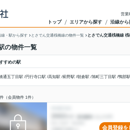
営業
トップ
エリアから探す
沿線から
とさでん交通桟橋線 
沿線・駅から探す
とさでん交通桟橋線の物件一覧
駅の物件一覧
すすめの駅
橋通五丁目駅
/
円行寺口駅
/
高知駅
/
薊野駅
/
朝倉駅
/
旭町三丁目駅
/
鴨部
件（会員物件 1件）
会員登録を