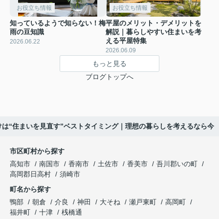
お役立ち情報
お役立ち情報
知っているようで知らない！梅
平屋のメリット・デメリットを
雨の豆知識
解説｜暮らしやすい住まいを考
える平屋特集
2026.06.22
2026.06.09
もっと見る
ブログトップへ
けは“住まいを見直す”ベストタイミング｜理想の暮らしを考えるなら今
市区町村から探す
高知市
南国市
香南市
土佐市
香美市
吾川郡いの町
高岡郡日高村
須崎市
町名から探す
鴨部
朝倉
介良
神田
大そね
瀬戸東町
高岡町
福井町
十津
桟橋通