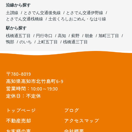
沿線から探す
土讃線
とさでん交通後免線
とさでん交通伊野線
とさでん交通桟橋線
土佐くろしおごめん・なはり線
駅から探す
桟橋通五丁目
円行寺口
高知
薊野
朝倉
旭町三丁目
鴨部
のいち
上町五丁目
桟橋通三丁目
〒780-8019
高知県高知市北竹島町6-9
営業時間：10:00～19:30
定休日：不定休
トップぺージ
ブログ
不動産売却
アクセスマップ
お客様の声
会社概要