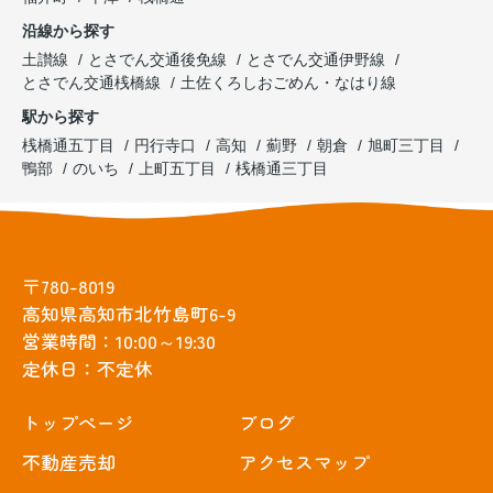
沿線から探す
土讃線
とさでん交通後免線
とさでん交通伊野線
とさでん交通桟橋線
土佐くろしおごめん・なはり線
駅から探す
桟橋通五丁目
円行寺口
高知
薊野
朝倉
旭町三丁目
鴨部
のいち
上町五丁目
桟橋通三丁目
〒780-8019
高知県高知市北竹島町6-9
営業時間：10:00～19:30
定休日：不定休
トップぺージ
ブログ
不動産売却
アクセスマップ