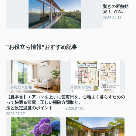
驚きの断熱効
果！LOW-E
ガラスで快適
2025.04.11
な住まいをご
紹介
”お役立ち情報”おすすめ記事
お役立ち情報
お役立ち情報
【夏本番】エアコンを上手に使
毎日を、心地よく暮らすための
って快適＆節電！正しい掃除方
間取り。
法と設定温度のポイント
2026.07.06
2026.07.17