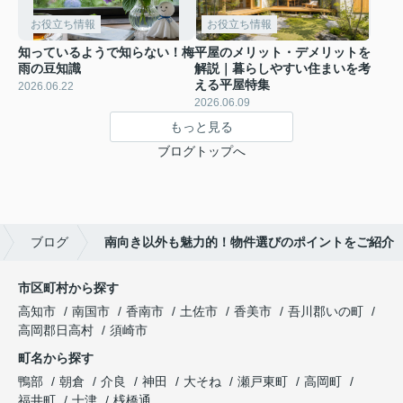
お役立ち情報
お役立ち情報
知っているようで知らない！梅
平屋のメリット・デメリットを
雨の豆知識
解説｜暮らしやすい住まいを考
える平屋特集
2026.06.22
2026.06.09
もっと見る
ブログトップへ
ブログ
南向き以外も魅力的！物件選びのポイントをご紹介
市区町村から探す
高知市
南国市
香南市
土佐市
香美市
吾川郡いの町
高岡郡日高村
須崎市
町名から探す
鴨部
朝倉
介良
神田
大そね
瀬戸東町
高岡町
福井町
十津
桟橋通