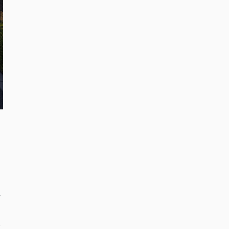
た
あ
れ
い