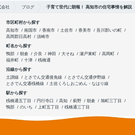
式会社
ブログ
子育て世代に朗報！ 高知市の住宅事情を解説
市区町村から探す
高知市
南国市
香南市
土佐市
香美市
吾川郡いの町
高岡郡日高村
須崎市
町名から探す
鴨部
朝倉
介良
神田
大そね
瀬戸東町
高岡町
福井町
十津
桟橋通
沿線から探す
土讃線
とさでん交通後免線
とさでん交通伊野線
とさでん交通桟橋線
土佐くろしおごめん・なはり線
駅から探す
桟橋通五丁目
円行寺口
高知
薊野
朝倉
旭町三丁目
鴨部
のいち
上町五丁目
桟橋通三丁目