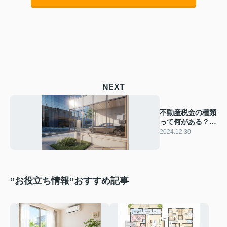
NEXT
不動産税金の種類
って何がある？
取得税と登録免許
2024.12.30
税を解説
”お役立ち情報”おすすめ記事