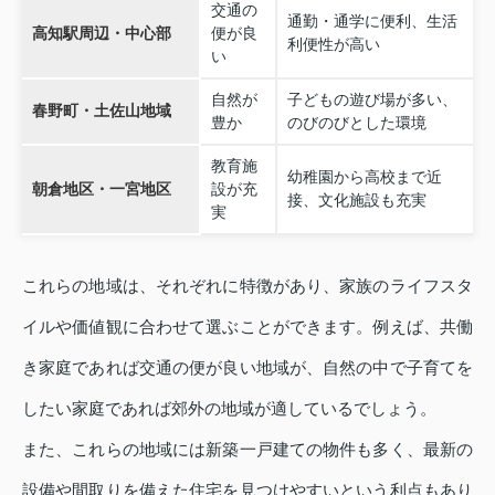
交通の
通勤・通学に便利、生活
高知駅周辺・中心部
便が良
利便性が高い
い
自然が
子どもの遊び場が多い、
春野町・土佐山地域
豊か
のびのびとした環境
教育施
幼稚園から高校まで近
朝倉地区・一宮地区
設が充
接、文化施設も充実
実
これらの地域は、それぞれに特徴があり、家族のライフスタ
イルや価値観に合わせて選ぶことができます。例えば、共働
き家庭であれば交通の便が良い地域が、自然の中で子育てを
したい家庭であれば郊外の地域が適しているでしょう。
また、これらの地域には新築一戸建ての物件も多く、最新の
設備や間取りを備えた住宅を見つけやすいという利点もあり