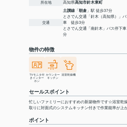
高知県
高知市
針木東町
所在地
土讃線
「
朝倉
」駅 徒歩37分
とさでん交通「針木（高知県）」バ
車 徒歩3分
交通
とさでん交通「南針木」バス停下車
分
物件の特徴
TVモニタ付
カウンター
浴室乾燥機
きインター
キッチン
ホン
セールスポイント
忙しいファミリーにおすすめの新築物件です☆浴室乾
取りに対面式のシステムキッチン付きで作業能率が上
ポイント