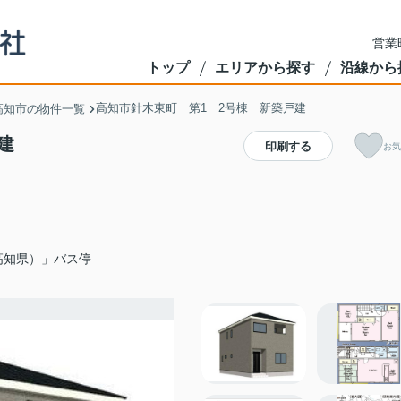
営業
トップ
エリアから探す
沿線から
高知市針木東町 第1 2号棟 新築戸建
高知市の物件一覧
戸建
印刷する
お気
高知県）」バス停