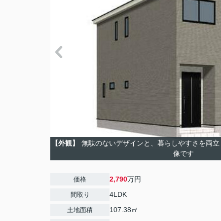
【外観】
無駄のないデザインと、暮らしやすさを両立
像です
2,790
万円
価格
4LDK
間取り
107.38㎡
土地面積