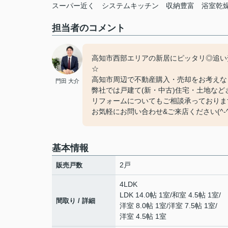
スーパー近く
システムキッチン
収納豊富
浴室乾
担当者のコメント
高知市西部エリアの新居にピッタリ◎追い
☆
高知市周辺で不動産購入・売却をお考えな
門田 大介
弊社では戸建て(新・中古)住宅・土地な
リフォームについてもご相談承っておりま
お気軽にお問い合わせ&ご来店ください‍(^-^
基本情報
2戸
販売戸数
4LDK
LDK 14.0帖 1室
/
和室 4.5帖 1室
/
間取り / 詳細
洋室 8.0帖 1室
/
洋室 7.5帖 1室
/
洋室 4.5帖 1室