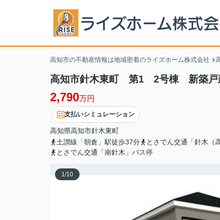
高知市の不動産情報は地域密着のライズホーム株式会社
高知市針木東町 第1 2号棟 新築
2,790
万円
支払いシミュレーション
高知県
高知市
針木東町
土讃線「朝倉」駅徒歩37分
とさでん交通「針木（
とさでん交通「南針木」バス停
1
/
10