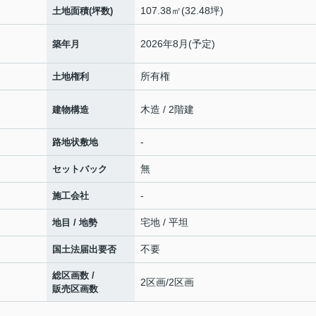
107.38㎡(32.48坪)
土地面積(坪数)
2026年8月(予定)
築年月
所有権
土地権利
木造 / 2階建
建物構造
-
路地状敷地
無
セットバック
-
施工会社
宅地 / 平坦
地目 / 地勢
不要
国土法届出要否
総区画数 /
2区画/2区画
販売区画数