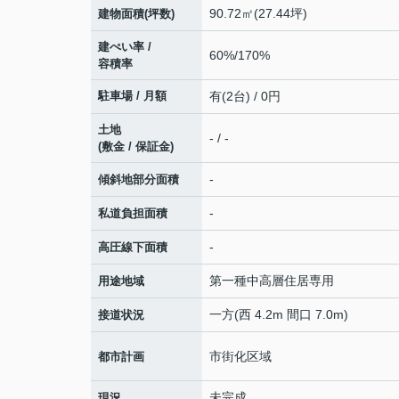
90.72㎡(27.44坪)
建物面積(坪数)
建ぺい率 /
60%/170%
容積率
駐車場 / 月額
有(2台) / 0円
土地
- / -
(敷金 / 保証金)
-
傾斜地部分面積
-
私道負担面積
-
高圧線下面積
第一種中高層住居専用
用途地域
一方(西 4.2m 間口 7.0m)
接道状況
市街化区域
都市計画
未完成
現況