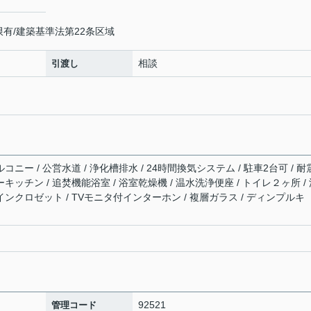
限有/建築基準法第22条区域
相談
引渡し
コニー / 公営水道 / 浄化槽排水 / 24時間換気システム / 駐車2台可 / 
ーキッチン / 追焚機能浴室 / 浴室乾燥機 / 温水洗浄便座 / トイレ２ヶ所 /
クインクロゼット / TVモニタ付インターホン / 複層ガラス / ディンプルキ
92521
管理コード