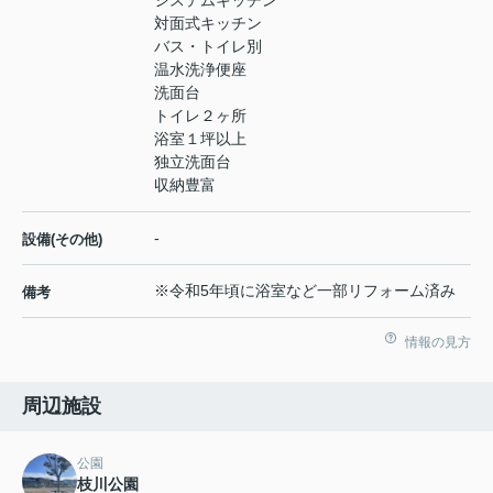
システムキッチン
対面式キッチン
バス・トイレ別
温水洗浄便座
洗面台
トイレ２ヶ所
浴室１坪以上
独立洗面台
収納豊富
-
設備(その他)
※令和5年頃に浴室など一部リフォーム済み
備考
情報の見方
周辺施設
公園
枝川公園