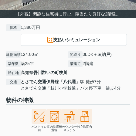
【外観】閑静な住宅街に佇む、陽当たり良好な2階建。
1,380万円
価格
支払いシミュレーション
124.80㎡
3LDK＋S(納戸)
建物面積
間取り
築25年
2階建
築年数
階建て
高知県
吾川郡いの町
枝川
所在地
とさでん交通伊野線
「
八代通
」駅 徒歩7分
交通
とさでん交通「枝川小学校通」バス停下車 徒歩4分
物件の特徴
バストイレ
室内洗濯機
カウンター
独立洗面台
別
置場
キッチン