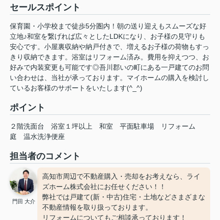
セールスポイント
保育園・小学校まで徒歩5分圏内！朝の送り迎えもスムーズな好
立地♪和室を繋げれば広々としたLDKになり、お子様の見守りも
安心です。小屋裏収納や納戸付きで、増えるお子様の荷物もすっ
きり収納できます。浴室はリフォーム済み。費用を抑えつつ、お
好みで内装変更も可能です◎吾川郡いの町にある一戸建てのお問
い合わせは、当社が承っております。マイホームの購入を検討し
ているお客様のサポートをいたします(^_^)
ポイント
２階洗面台
浴室１坪以上
和室
平面駐車場
リフォーム
庭
温水洗浄便座
担当者のコメント
高知市周辺で不動産購入・売却をお考えなら、ライ
ズホーム株式会社にお任せください！！
弊社では戸建て(新・中古)住宅・土地などさまざまな
門田 大介
不動産情報を取り扱っております。
リフォームについてもご相談承っております！