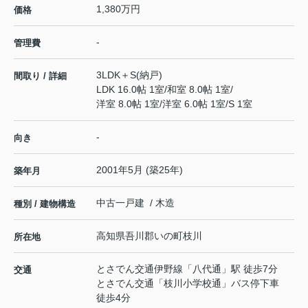
1,380万円
価格
-
管理費
3LDK＋S(納戸)
間取り / 詳細
LDK 16.0帖 1室
/
和室 8.0帖 1室
/
洋室 8.0帖 1室
/
洋室 6.0帖 1室
/
S 1室
-
向き
2001年5月 (築25年)
築年月
中古一戸建 / 木造
種別 / 建物構造
高知県
吾川郡いの町
枝川
所在地
とさでん交通伊野線
「
八代通
」駅 徒歩7分
交通
とさでん交通「枝川小学校通」バス停下車
徒歩4分