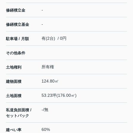
-
修繕積立金
-
修繕積立基金
有(2台) / 0円
駐車場 / 月額
その他条件
所有権
土地権利
124.80㎡
建物面積
53.23坪(176.00㎡)
土地面積
-/無
私道負担面積 /
セットバック
60%
建ぺい率