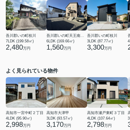
吾川郡いの町枝川
吾川郡いの町天王南５丁目
吾川郡いの町枝川
7LDK (199.58㎡)
6LDK (169.66㎡)
3LDK (87.77㎡)
4
2,480
1,560
3,300
万円
万円
万円
よく見られている物件
高知市瀬戸東町３丁目
高知市一宮中町２丁目
高知市大津甲
4LDK (107.64㎡)
3
4LDK (95.90㎡)
3LDK (93.57㎡)
2,798
2,998
3,170
万円
万円
万円