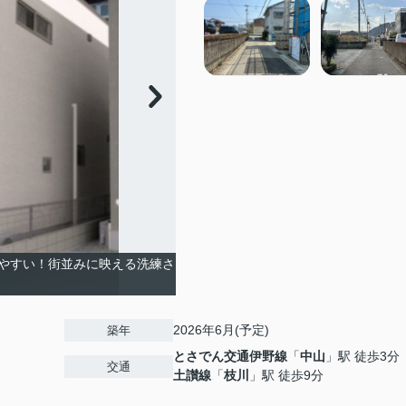
やすい！街並みに映える洗練さ
2026年6月(予定)
築年
とさでん交通伊野線
「
中山
」駅 徒歩3分
交通
土讃線
「
枝川
」駅 徒歩9分