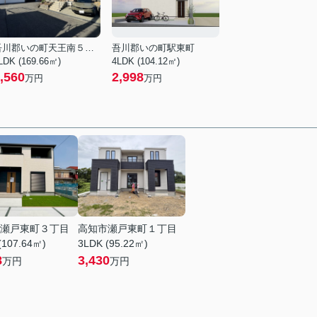
吾川郡いの町天王南５丁目
吾川郡いの町駅東町
LDK (169.66㎡)
4LDK (104.12㎡)
,560
2,998
万円
万円
瀬戸東町３丁目
高知市瀬戸東町１丁目
(107.64㎡)
3LDK (95.22㎡)
8
3,430
万円
万円