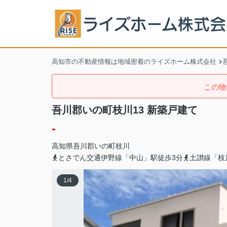
高知市の不動産情報は地域密着のライズホーム株式会社
この物
吾川郡いの町枝川13 新築戸建て
-
高知県
吾川郡いの町
枝川
とさでん交通伊野線「中山」駅徒歩3分
土讃線「枝
1
/
4