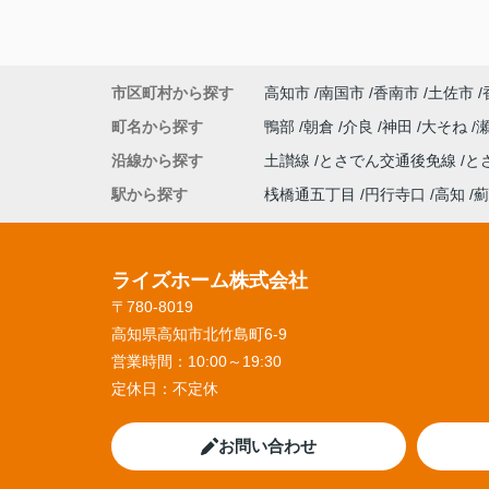
市区町村から探す
高知市
南国市
香南市
土佐市
町名から探す
鴨部
朝倉
介良
神田
大そね
沿線から探す
土讃線
とさでん交通後免線
と
駅から探す
桟橋通五丁目
円行寺口
高知
薊
ライズホーム株式会社
〒780-8019
高知県高知市北竹島町6-9
営業時間：
10:00～19:30
定休日：
不定休
お問い合わせ