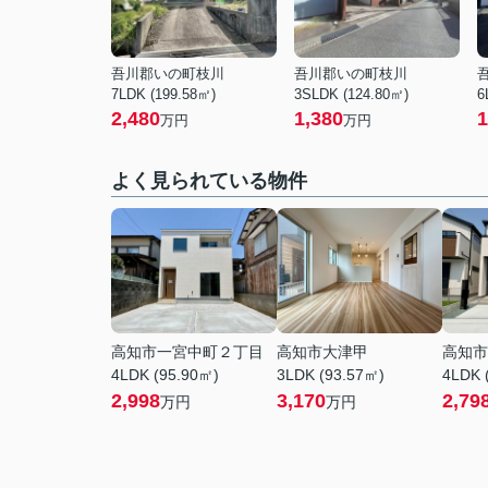
吾川郡いの町枝川
吾川郡いの町枝川
7LDK (199.58㎡)
3SLDK (124.80㎡)
6
2,480
1,380
1
万円
万円
よく見られている物件
高知市一宮中町２丁目
高知市大津甲
高知市
4LDK (95.90㎡)
3LDK (93.57㎡)
4LDK 
2,998
3,170
2,79
万円
万円