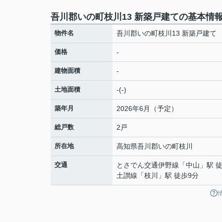
吾川郡いの町枝川13 新築戸建ての基本情
物件名
吾川郡いの町枝川13 新築戸建て
価格
-
建物面積
-
土地面積
-(-)
築年月
2026年6月（予定）
総戸数
2戸
所在地
高知県
吾川郡いの町
枝川
交通
とさでん交通伊野線
「
中山
」駅 
土讃線
「
枝川
」駅 徒歩9分