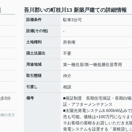
報
吾川郡いの町枝川13 新築戸建ての詳細情報
設備条件
駐車3台可
設備(その他)
-
土地権利
所有権
国土法届出
不要
用途地域
第一種住居/第一種低層住居専用
取引態様
仲介
引渡し
相談
徒歩3分
備考
■保証制度 長期住宅保証・長期白蟻
証・アフターメンテナンス
■太陽光発電システム6.600kW込み
情報の見方
売も可能。価格は+100万円になりま
※お客様の屋根をお貸しいただき太
発電システムを設置する「屋根貸し