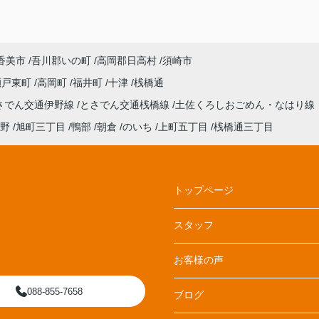
香美市
吾川郡いの町
高岡郡日高村
須崎市
瀬戸東町
高岡町
福井町
十津
桟橋通
さでん交通伊野線
とさでん交通桟橋線
土佐くろしおごめん・なはり線
野
旭町三丁目
鴨部
朝倉
のいち
上町五丁目
桟橋通三丁目
トップページ
スタッフ
お客様の声
088-855-7658
ブログ