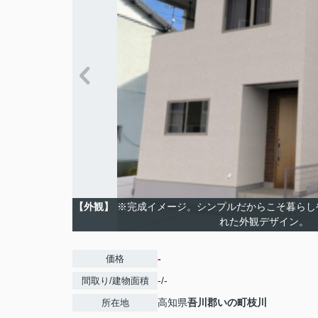
【外観】
※完成イメージ。シンプルだからこそ暮らし
れた外観デザイン。
-
価格
-/-
間取り/建物面積
高知県
吾川郡いの町
枝川
所在地